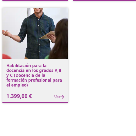
Forfor de Carretillas
Forfor en Grúa Pl
Elevadoras
345,00
€
345,00
€
Ver
Habilitación para la
docencia en los grados A,B