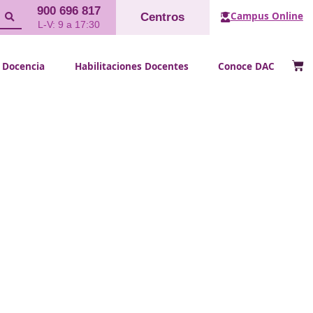
900 696 817
Cent
L-V: 9 a 17:30
FP Docencia
Habilitaciones Doce
Logística