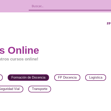
rsos Online
bre nuestros cursos online!
FORFOR
Formación de Docencia
FP Docencia
tas
Seguridad Vial
Transporte