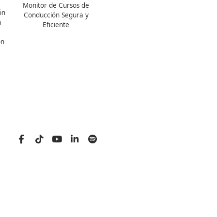
Titulaciones TOP FP
Otras Titulaciones TOP
FP Movilidad Segura y
Especialistas CAP
Sostenible Online o a
Profesor de Autoescuela
Distancia
Formador de
Certificado Profesional
Formadores de
Certificado de Aptitud de
Mercancías Peligrosas
Profesor de Formación
ADR
Vial
Monitor de Cursos de
SSCE0110. Habilitación
Conducción Segura y
para la Docencia en
Eficiente
grados A, B y C del
Sistema de Formación