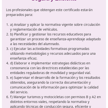
UC1873_3: Diseñar, impartir y evaluar programas de
sensibilización y formación en seguridad vial.
*Para obtener la acreditación completa del Estándar de
Competencia UC1873_3: Programar, impartir y evaluar
actividades de sensibilización, reeducación y formación e
seguridad vial, es necesario completar, además del módu
profesional 1657. Seguridad Vial, incluido en este grado C,
módulo profesional 0020. Primeros Auxilios.
En
DAC Docencia
te orientamos sobre cómo completa
estas acreditaciones cursando los módulos complemen
de modo que aproveches al máximo tu itinerario form
hacia el título de Técnico Superior en Formación para l
Movilidad Segura y Sostenible.