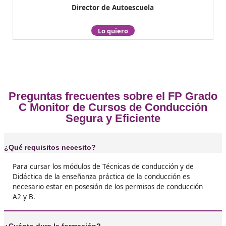
Docencia
te ayudamos a planificar, combinándolo con 
grados y certificados como el de Profesor de Formación
Este certificado profesional tiene validez en todo el terr
nacional y se reconoce por los siguientes elementos:
Denominación: Monitor de cursos de conducción se
eficiente.
Código: SSC_C_015_5B.
Asociado al título: Técnico Superior en Formación pa
Movilidad Segura y Sostenible.
Nivel: 3.
Duración aproximada: 580 horas.
Familia Profesional: Servicios Socioculturales y a la
Comunidad.
Clasificación Internacional de la Educación (CINE): P-