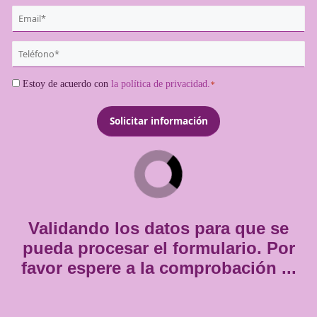
¿Quieres más información de es
titulación?
{user:display_name}
*
Email
*
Teléfono
*
Consentimiento
Estoy de acuerdo con
la política de privacidad.
*
*