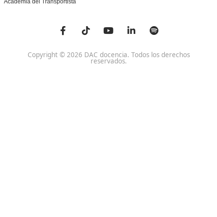
centros de formación de conductores, empresas de cu
conducción y eco-conducción, compañías con flotas y p
de seguridad vial laboral, y entidades con programas d
educación y sensibilización vial.
¿Quieres formarte como docente de la conducción se
eficiente con un centro que lleva más de 50 años for
formadores?
Rellena el formulario o infórmate sin compromiso: nue
equipo de orientación resolverá tus dudas sobre requisi
modalidades y matrícula.