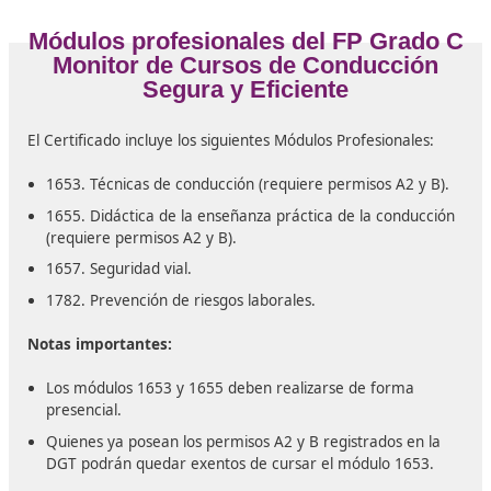
k) Desarrollar una actitud proactiva y emprendedora
toma de decisiones y ejecución de procedimientos d
de su ámbito profesional.
l) Conocer y ejercer sus derechos y deberes profesio
conforme a la legislación vigente, fomentando su
implicación en la vida económica, social y cultural.
Entorno profesional para el FP Gr
Monitor de Cursos de Conducci
Segura y Eficiente
Los profesionales formados en este Certificado podrán
desempeñar su labor en empresas y organizaciones pú
y privadas, desempeñando tareas vinculadas a la form
de conductores y conductoras con el objetivo de que
obtengan las autorizaciones administrativas necesarias