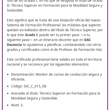
Equipamiento:
Aula polivalente
:
Ordenadores en red con conexión a Internet.
Equipos audiovisuales.
Sistemas de impresión y copiado.
Software especializado para el ciclo formativo.
Material para la atención de primeros auxilios.
Maniquí para reanimación cardiopulmonar básica e
Desfibrilador externo semiautomático (DESA).
Equipos de extinción de incendios.
Circuito cerrado para prácticas
:
Vehículos.
Vallas, jalones, bonetes y triángulos de señalización.
Campo de prácticas para la realización de ejercicios con 