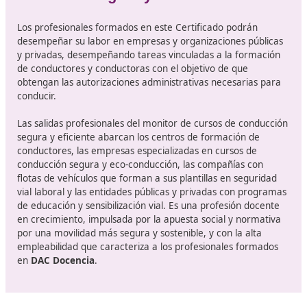
consonancia con las directrices establecidas por las
entidades reguladoras de movilidad y seguridad vial.
e) Supervisar el desarrollo de la formación y los resu
obtenidos, asegurando la correcta documentación y
comunicación de la información para optimizar la ca
del servicio.
f) Manejar turismos y motocicletas con permisos B y
distintos entornos viales, respetando la normativa y
aplicando técnicas de conducción segura, eficiente y
sostenible.
g) Adaptarse a los avances tecnológicos y cambios
organizativos dentro del ámbito laboral.
h) Desempeñar sus funciones con autonomía y
responsabilidad, ya sea de manera individual o en eq
i) Establecer una comunicación efectiva, garantizand
respeto a la autonomía y capacidades de los interlo
en su entorno profesional.
j) Aplicar los estándares de calidad, accesibilidad uni
diseño inclusivo en el desempeño de su labor.