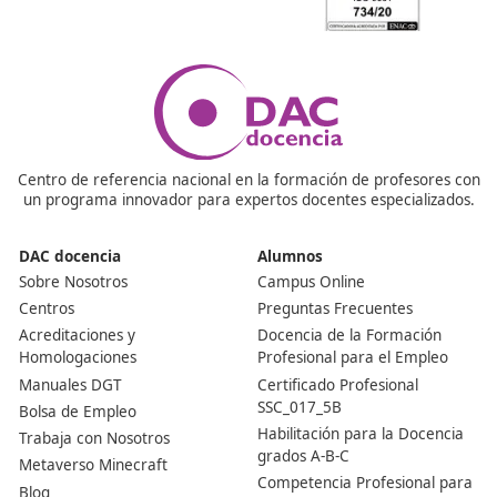
¿Se puede estudiar online o a distancia?
Parcialmente. Los módulos 1653 (Técnicas de conducci
1655 (Didáctica de la enseñanza práctica de la conducc
deben realizarse obligatoriamente de forma presencial;
resto puede cursarse en otras modalidades. Consúltano
informamos de la modalidad de cada módulo en DAC
docencia.
¿Estoy exento de algún módulo si ya tengo los permi
B?
Sí. Quienes posean los permisos A2 y B registrados en 
podrán quedar exentos de cursar el módulo 1653. Técn
de conducción.