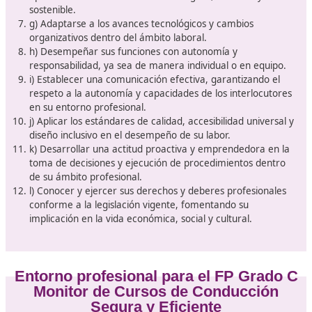
Competencias profesionales y par
empleabilidad tras cursar el FP Gr
Monitor de Cursos de Conducci
Segura y Eficiente
Los profesionales que obtengan este certificado estará
preparados para:
a) Analizar y aplicar la normativa vigente sobre circu
y reglamentación de vehículos.
b) Planificar y gestionar los recursos educativos para
garantizar un proceso de enseñanza-aprendizaje ad
a las necesidades del alumnado.
c) Ejecutar las actividades formativas programadas
utilizando metodologías y recursos adecuados para 
enseñanza eficaz.
d) Elaborar e implementar estrategias didácticas en