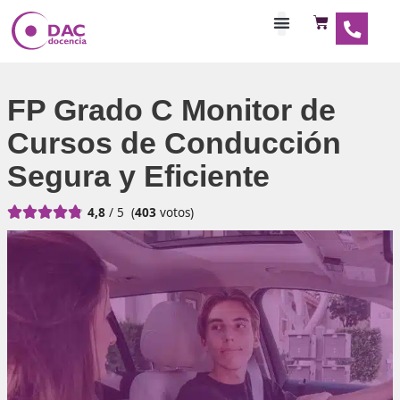
Habilitaciones Doce
FP Grado C Monitor de
Cursos de Conducció
Segura y Eficiente





4,8
/ 5
(
403
votos)