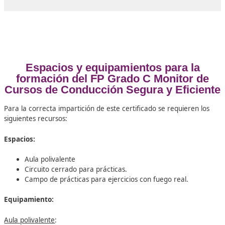
conducir.
Las salidas profesionales del monitor de cursos de con
segura y eficiente abarcan los centros de formación d
conductores, las empresas especializadas en cursos de
conducción segura y eco-conducción, las compañías co
flotas de vehículos que forman a sus plantillas en segur
vial laboral y las entidades públicas y privadas con pr
de educación y sensibilización vial. Es una profesión do
en crecimiento, impulsada por la apuesta social y norm
por una movilidad más segura y sostenible, y con la alt
empleabilidad que caracteriza a los profesionales for
en
DAC Docencia
.
Módulos profesionales del FP Gra
Monitor de Cursos de Conducci