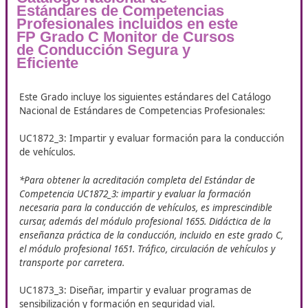
conductores sobre la importancia de la seguridad vial y la
eficiencia en la conducción, garantizando un aprendizaje
la responsabilidad y el respeto a la normativa vigente.
En otras palabras: Te formarás como docente especializa
cursos de perfeccionamiento de la conducción —conducc
segura, conducción eficiente o eco-conducción y sensibiliz
seguridad vial—, un perfil cada vez más solicitado por e
con flotas, planes de seguridad vial laboral y programas d
movilidad sostenible. Porque en
DAC Docencia
no solo te
preparamos para obtener el certificado: te enseñamos a 
que es nuestra esencia.
Relación de Estándares de
Competencias Profesionales del
Catálogo Nacional de
Estándares de Competencias
Profesionales incluidos en este