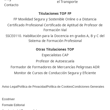
¿En qué se diferencia del Certificado de aptitud de pr
formación vial?
El Certificado de aptitud de profesor de formación vial
(SSC_C_016_5B, 820 horas) habilita para ejercer como
profesor/a en autoescuelas y preparar a los aspirantes 
permisos de conducción, mientras que el de Monitor d
cursos de conducción segura y eficiente (SSC_C_015_5B
horas) se centra en la formación de perfeccionamiento
cursos de conducción segura, eficiente y sostenible. A
son Grados C del mismo título de Técnico Superior, por 
puedes combinarlos en tu itinerario formativo; en DAC
docencia te orientamos sobre cuál encaja mejor con tu
objetivo profesional.
¿Qué salidas profesionales tiene?
Monitor/a de cursos de conducción segura y eficiente 