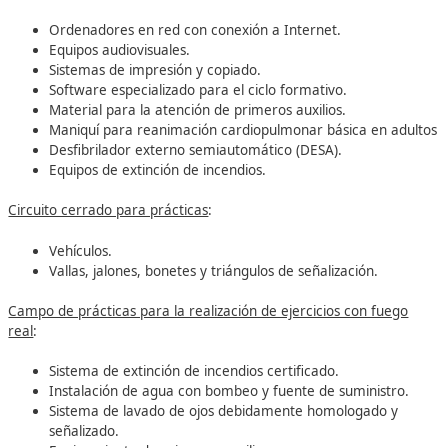
Segura y Eficiente
El Certificado incluye los siguientes Módulos Profesional
1653. Técnicas de conducción (requiere permisos A2 
1655. Didáctica de la enseñanza práctica de la cond
(requiere permisos A2 y B).
1657. Seguridad vial.
1782. Prevención de riesgos laborales.
Notas importantes:
Los módulos 1653 y 1655 deben realizarse de forma
presencial.
Quienes ya posean los permisos A2 y B registrados e
DGT podrán quedar exentos de cursar el módulo 16