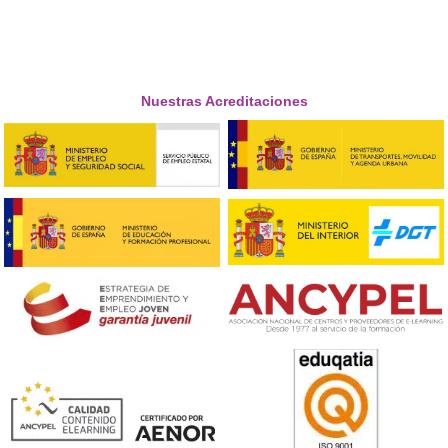
Didáctica de la enseñanza práctica de la conducción es
necesario estar en posesión de los permisos de conduc
A2 y B.
¿Cuánto dura la formación?
La duración aproximada del certificado es de 580 hora
formación teórica y práctica.
¿Qué es el certificado de Monitor de cursos de cond
segura y eficiente?
Es un Certificado Profesional oficial de Grado C (código
SSC_C_015_5B), de nivel 3 y validez en todo el territorio
nacional, que te capacita para diseñar, impartir y evalu
formación en conducción segura y eficiente. Forma par
título de Técnico Superior en Formación para la Movili
Segura y Sostenible.