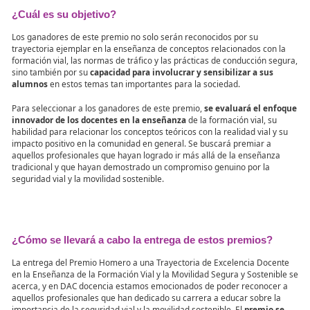
respeto, la responsabilidad y la solidaridad a través de la educaci
Los docentes que fomentan la conciencia ciudadana en sus clase
promueven el uso adecuado de la bicicleta o que enseñan hábito
movilidad sostenible, son los candidatos ideales para recibir este
reconocimiento.
Es importante destacar que los Premios Homero no solo buscan
la labor de los docentes, sino también
incentivar a otros profes
seguir su ejemplo y a incluir en sus planes educativos conten
relacionados con la seguridad vial y la movilidad
sostenible. L
educación es clave para formar ciudadanos responsables y
comprometidos con su entorno, y los profesores tienen un papel
fundamental en este proceso de formación.
¿Cuál es su objetivo?
Los ganadores de este premio no solo serán reconocidos por su
trayectoria ejemplar en la enseñanza de conceptos relacionados 
formación vial, las normas de tráfico y las prácticas de conducci
sino también por su
capacidad para involucrar y sensibilizar a 