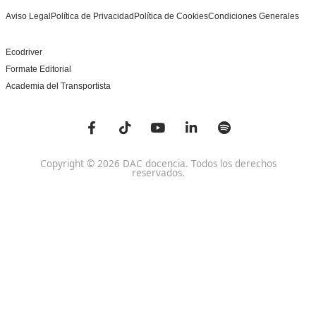
Centro de referencia nacional en la formación de profe
un programa innovador para expertos docentes especia
DAC docencia
Alumnos
Sobre Nosotros
Campus Online
Centros
Preguntas Frecuentes
Acreditaciones y
Docencia de la Formac
Homologaciones
Profesional para el Em
Manuales DGT
Certificado Profesional
SSC_017_5B
Bolsa de Empleo
Habilitación para la D
Trabaja con Nosotros