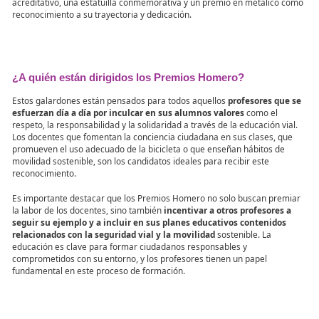
Los candidatos a este premio deben contar con
una amplia expe
en la enseñanza de la formación vial
y la movilidad segura y so
así como con un historial de logros y reconocimientos en el ámbi
educativo. Se valorará positivamente la participación en proyect
investigación, la colaboración con instituciones públicas y privadas
compromiso con la formación continua y la actualización de
conocimientos.
La entrega del premio se realizará en un evento especial
dond
reconocerá públicamente la labor del ganador y se destacará su
contribución a la educación vial. El galardonado recibirá un dipl
acreditativo, una estatuilla conmemorativa y un premio en metá
reconocimiento a su trayectoria y dedicación.
¿A quién están dirigidos los Premios Homero?
Estos galardones están pensados para todos aquellos
profesore
esfuerzan día a día por inculcar en sus alumnos valores
como 