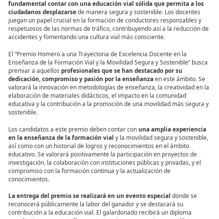
 Premios Homero de DAC docencia a la
elencia
Premio Homero a una Trayectoria de Excelencia Do
en la Enseñanza
En un mundo donde la movilidad es cada vez más importante,
es
fundamental contar con una educación vial sólida que permit
ciudadanos desplazarse
de manera segura y sostenible. Los do
juegan un papel crucial en la formación de conductores responsa
respetuosos de las normas de tráfico, contribuyendo así a la red
accidentes y fomentando una cultura vial más consciente.
El “Premio Homero a una Trayectoria de Excelencia Docente en l
Enseñanza de la Formación Vial y la Movilidad Segura y Sostenib
premiar a aquellos
profesionales que se han destacado por su
dedicación, compromiso y pasión por la enseñanza
en este ámb
valorará la innovación en metodologías de enseñanza, la creativi
elaboración de materiales didácticos, el impacto en la comunida
educativa y la contribución a la promoción de una movilidad más
sostenible.