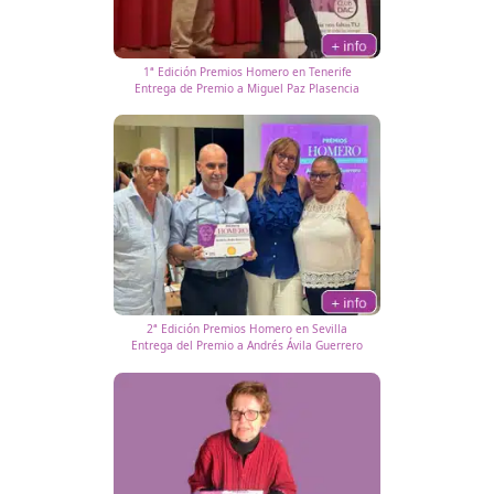
se llevará a cabo en las principales ciudades de España.
Este evento tiene como objetivo no solo reconocer la labor de los
educadores en este campo, sino también
promover la formació
continua y la actualización en temas de movilidad segura y
sostenible
. En DAC docencia creemos que la educación es la ba
construir una sociedad más segura en las carreteras y más cons
la importancia de la movilidad sostenible.
Ediciones de los Premios Homero