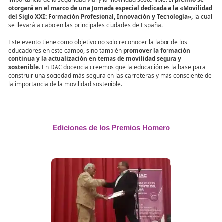
alumnos
en estos temas tan importantes para la sociedad.
Para seleccionar a los ganadores de este premio,
se evaluará e
innovador de los docentes en la enseñanza
de la formación vial
habilidad para relacionar los conceptos teóricos con la realidad vi
impacto positivo en la comunidad en general. Se buscará premia
aquellos profesionales que hayan logrado ir más allá de la ense
tradicional y que hayan demostrado un compromiso genuino por 
seguridad vial y la movilidad sostenible.
¿Cómo se llevará a cabo la entrega de estos premi
La entrega del Premio Homero a una Trayectoria de Excelencia 
en la Enseñanza de la Formación Vial y la Movilidad Segura y Sos
acerca, y en DAC docencia estamos emocionados de poder reco
aquellos profesionales que han dedicado su carrera a educar sob
importancia de la seguridad vial y la movilidad sostenible. El
prem
otorgará en el marco de una Jornada especial dedicada a la «
del Siglo XXI: Formación Profesional, Innovación y Tecnología