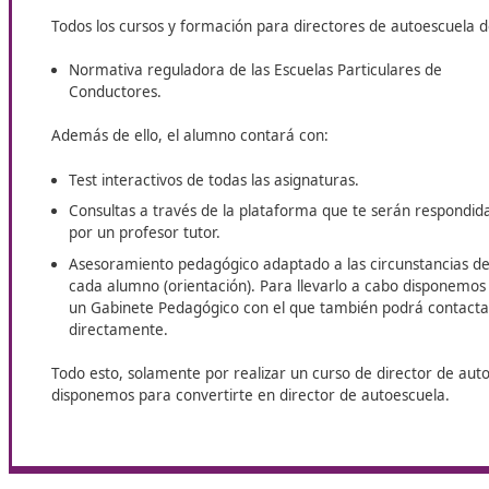
¿Te preguntas cómo ser director de autoescuela? En DAC 
Cada vez son más los profesores de autoescuelas que se pl
directores de su propia autoescuela. Para ello existen una
contenido. Y si tienes cualquier duda, no dudes en poner
Plataforma de directores
Todos los cursos y formación para directores de au
Normativa reguladora de las Escuelas Particulare
Conductores.
Además de ello, el alumno contará con:
Test interactivos de todas las asignaturas.