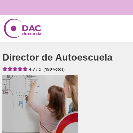
Director de Autoescuel





4,7
/ 5
(
190
votos)