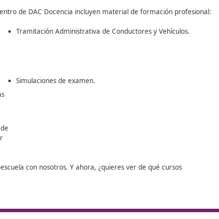
Docencia queremos ayudarte a cumplir tu objetivo.
antean el dar un giro a su vida profesional, y se plantean 
 serie de requisitos y obligaciones que te vamos a contar a l
te en contacto con nosotros para saber más al respecto.
toescuela dentro de DAC Docencia incluyen material de for
s de
Tramitación Administrativa de Conductores 
Simulaciones de examen.