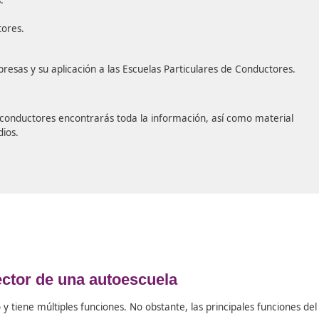
¡No esperes más tiempo y ponte m
Conseguir un buen futuro profesio
alcance con la ayuda de DAC Doce
No olvides que siempre se necesit
autoescuela porque las personas 
sacándose el carnet de conducir y
a estos centros, por tanto, ¡no te
salidas profesionales!
 de acceso