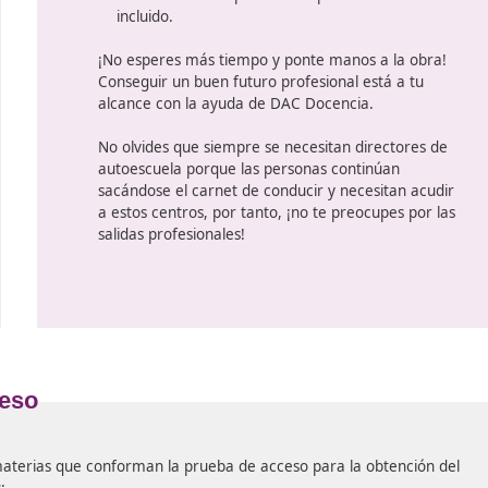
En DAC Docencia puedes realizar 
para ser director de autoescuela.
Curso de Director: aula priva
que incluye todo lo relacionado
de directores, además la realiz
de clases.
ya
e
Curso de Director: área priva
de
relacionado con la plataforma o
dispone de clases grabadas con
Y una colección digital de mater
r
documentación y legislación de
Curso Presencial de director 
Curso de 40 horas de carácter p
el material de la plataforma pa
incluido.