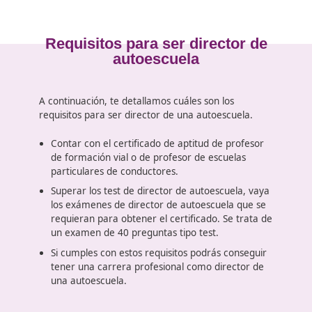
Consultas a través de la plataforma que te serán
por un profesor tutor.
Asesoramiento pedagógico adaptado a las circun
cada alumno (orientación). Para llevarlo a cabo
un Gabinete Pedagógico con el que también podr
directamente.
Todo esto, solamente por realizar un curso de direc
disponemos para convertirte en director de autoesc
Requisitos para ser director d
autoescuela