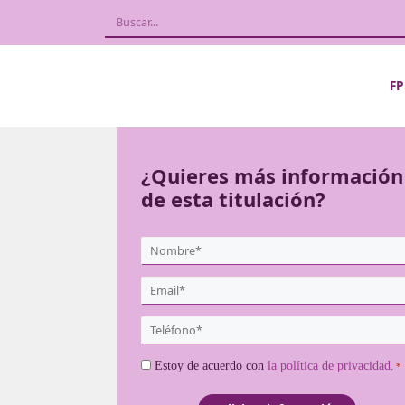
a
¿Quieres más
de esta titula
{user:display_name}
*
Email
*
Teléfono
*