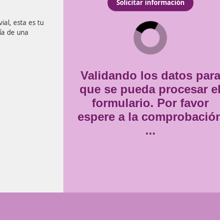
Consentimiento
Estoy de acuerdo con
la
*
formación vial, esta es tu
n la garantía de una
Validando lo
que se pueda
formulario
espere a la 
..