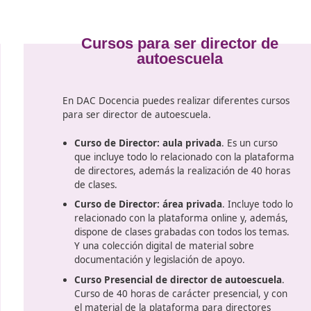
 respondidas
stancias de
 disponemos de
á contactar
tor de autoescuela con nosotros. Y ahora, ¿quieres ver de 
uela.
e
Cursos para ser di
autoescuel