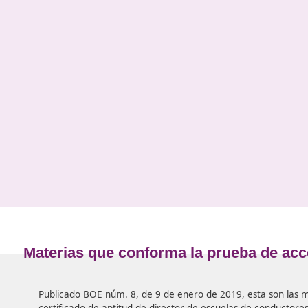
A continuación, te detallamos cuáles son los
requisitos para ser director de una autoescuela.
Contar con el certificado de aptitud de profesor
de formación vial o de profesor de escuelas
particulares de conductores.
Superar los test de director de autoescuela, va
los exámenes de director de autoescuela que s
requieran para obtener el certificado. Se trata 
un examen de 40 preguntas tipo test.
Si cumples con estos requisitos podrás consegui
tener una carrera profesional como director de
una autoescuela.