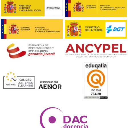
FP Santiago de Compostela, Galicia – DAC docencia Apetam
CENTRO FP EN SANTIAGO DE COMPOSTELA
Rúa do País Vasco, 63, Polígono A, 15707 Siónlla, A Coruña
637296698