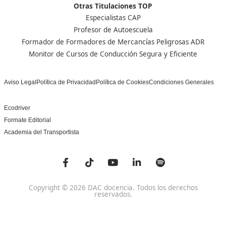
SSC_017_5B
Bolsa de Empleo
Habilitación para la D
Trabaja con Nosotros
grados A-B-C
Metaverso Minecraft
Competencia Profesion
Blog
el Transporte
Contacto
Titulaciones TOP FP
FP Movilidad Segura y Sostenible Online o a Distan
Certificado Profesional Certificado de Aptitud de Prof
Formación Vial
SSCE0110. Habilitación para la Docencia en grados A, B
Sistema de Formación Profesional
Otras Titulaciones TOP
Especialistas CAP
Profesor de Autoescuela
Formador de Formadores de Mercancías Peligrosas