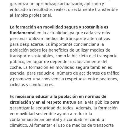
· Metodología práctica orientada a la empleabilidad.
· Formación oficial alineada con las necesidades del
mercado laboral.
DAC docencia
se apoya en un entorno empresarial
una alta demanda de perfiles técnicos cualificados,
ofreciendo una formación oficial diseñada para
responder directamente a las exigencias del merc
laboral actual. Nuestra metodología, eminentemen
práctica y orientada a la empleabilidad, se imparte
docentes con experiencia profesional en activo, lo 
garantiza un aprendizaje actualizado, aplicado y
enfocado a resultados reales, directamente transfe
al ámbito profesional.
La formación en movilidad segura y sostenible es