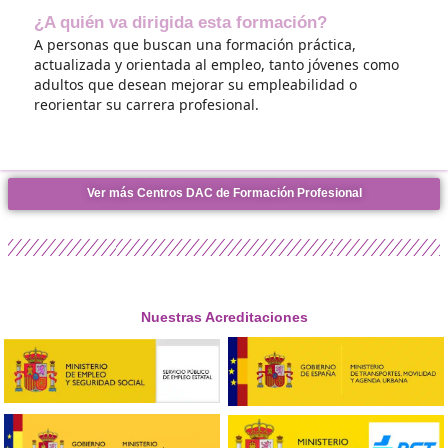
formativo en FP con DAC docencia?
Con una titulación en DAC,
podrás trabajar tanto e
sector privado
, colaborando con autoescuelas y
empresas de transporte, como en el sector público
participando en la implementación de programas 
seguridad vial y movilidad. Además, al obtener est
título oficial, podrás acceder a una serie de benefic
ventajas que te permitirán destacarte en el merca
laboral.
¿Qué camino debo seguir para hacerme
profesor de autoescuela?
Si estás interesado en convertirte en Profesor de
Formación Vial o Profesor de Autoescuela, hay dos
posibles caminos que puedes seguir para lograrlo.
primer lugar, puedes optar por realizar
la titulació
Formación para la Movilidad Segura y Sostenible