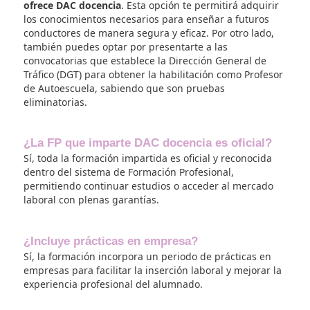
metas y objetivos profesionales!
👉 Solicita información y comienza tu f
profesional con DAC docencia en Madri
¿Puedo trabajar y hacer cursos de movilid
sostenible con DAC a la vez?
No tienes que preocuparte por ajustar tus horarios
asistir a clases presenciales. Con nuestros campus
virtuales,
tú decides cuándo y dónde estudiar
. Est
flexibilidad te permitirá organizar tu tiempo de fo
eficiente y adaptar tus estudios a tu vida diaria, ya
que trabajes a tiempo completo, tengas niños peq
o cualquier otra responsabilidad.
¿Qué beneficios obtendré de hacer un cicl