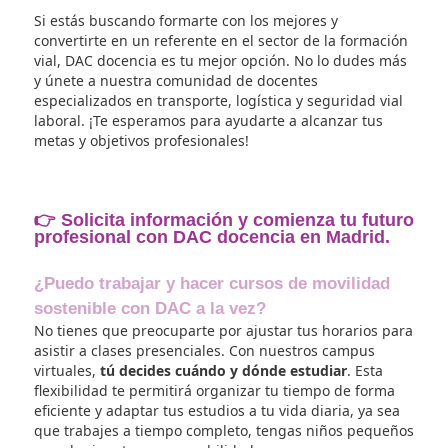
En DAC docencia, encontrarás un
programa forma
completo y actualizado,
que te permitirá adquirir 
competencias y habilidades necesarias para ejerce
como profesor o director de formación vial con éxit
Además, contarás con el respaldo de un centro
reconocido a nivel nacional, que te abrirá las puert
nuevas oportunidades laborales y de crecimiento
profesional.
Con más de 40 años de experiencia en el sector de 
formación, en DAC docencia
hemos logrado alcanz
un nivel de expertise
que nos distingue de otros
centros educativos. Nuestra trayectoria nos respald
nuestros resultados son la mejor prueba de nuestr
compromiso con la excelencia académica.
En nuestra institución,
apostamos por la innovaci
la tecnología
como herramientas clave para garant
una formación actualizada y de calidad. Gracias a