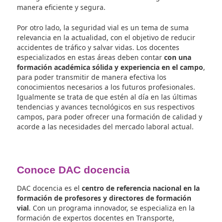
efecto invernadero.
También es importante esta formación para
reducir
número de accidentes de tráfico y garantizar la
seguridad
de todos los usuarios de la vía. Conocer 
normas de circulación, aprender a respetar a los 
conductores y peatones, y saber cómo actuar en
situaciones de riesgo son conocimientos que todos 
ciudadanos deberían adquirir.
Alta demanda de profesionales en
actualidad
En la actualidad, la
demanda de docentes
especializados en transporte, logística y segurida
ha experimentado un notable aumento debido a la
importancia que juegan estas áreas en el desarroll
la sociedad y la economía. El sector del transporte y