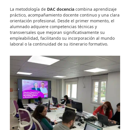
formándose en un entorno dinámico, conectado co
mercado laboral y con amplias oportunidades de
desarrollo profesional. Nuestro centro
FP en Madri
ofrece una formación profesional oficial, práctica y
orientada a la inserción laboral, diseñada para
responder a las necesidades reales de las empresa
los perfiles técnicos más demandados.
La metodología de
DAC docencia
combina aprendiz
práctico, acompañamiento docente continuo y una 
orientación profesional. Desde el primer momento,
alumnado adquiere competencias técnicas y
transversales que mejoran significativamente su
empleabilidad, facilitando su incorporación al mu
laboral o la continuidad de su itinerario formativo.