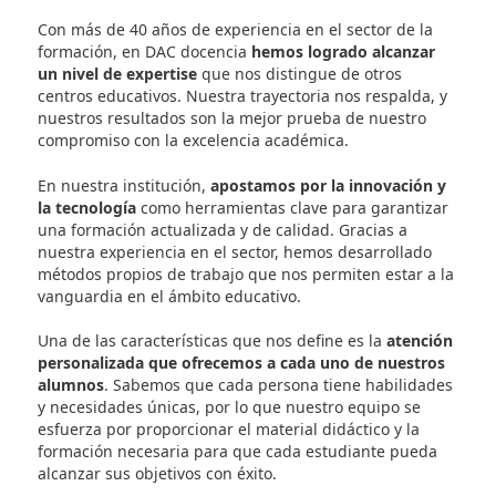
DAC docencia es el
centro de referencia nacional e
formación de profesores y directores de formació
vial
. Con un programa innovador, se especializa en 
formación de expertos docentes en Transporte,
Logística y Seguridad Vial Laboral. Desde su creaci
ha formado a más de 20.000 docentes, convirtiénd
en un referente en el sector.
¿Por qué elegir DAC docencia para tu formación 
docente en este ámbito tan necesario y especiali
La respuesta es sencilla: Porque te asegura una
formación de calidad con los mejores profesionale
sector
. El equipo docente de DAC docencia está
compuesto por expertos con una amplia experienci
la Formación Profesional, quienes te guiarán y apo
en todo momento durante tu proceso de obtención
la Titulación Docente.