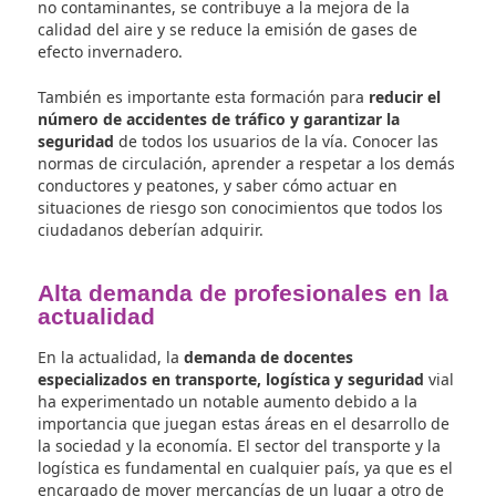
fundamental
en la actualidad, ya que cada vez má
personas utilizan medios de transporte alternativo
para desplazarse. Es importante concienciar a la
población sobre los beneficios de utilizar medios d
transporte sostenibles, como la bicicleta o el trans
público, en lugar de depender exclusivamente del
coche. La formación en movilidad segura también 
esencial para reducir el número de accidentes de t
y promover una convivencia respetuosa entre peat
ciclistas y conductores.
Es
necesario educar a la población en normas de
circulación y en el respeto mutuo
en la vía públic
garantizar la seguridad de todos. Además, la form
en movilidad sostenible ayuda a reducir la
contaminación ambiental y a combatir el cambio
climático. Al fomentar el uso de medios de transpo
no contaminantes, se contribuye a la mejora de la
calidad del aire y se reduce la emisión de gases de