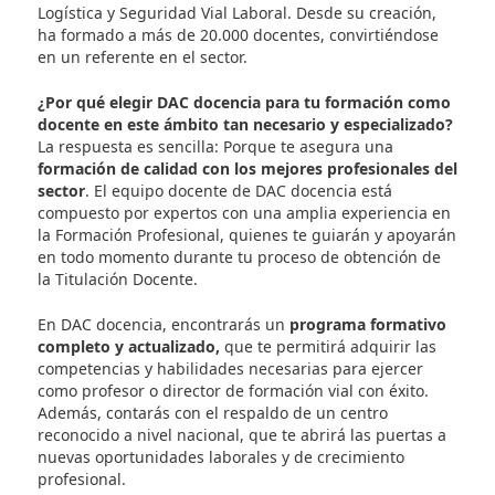
logística es fundamental en cualquier país, ya que 
encargado de mover mercancías de un lugar a otr
manera eficiente y segura.
Por otro lado, la seguridad vial es un tema de sum
relevancia en la actualidad, con el objetivo de redu
accidentes de tráfico y salvar vidas. Los docentes
especializados en estas áreas deben contar
con un
formación académica sólida y experiencia en el 
para poder transmitir de manera efectiva los
conocimientos necesarios a los futuros profesional
Igualmente se trata de que estén al día en las últi
tendencias y avances tecnológicos en sus respectiv
campos, para poder ofrecer una formación de cali
acorde a las necesidades del mercado laboral actua
Conoce DAC docencia