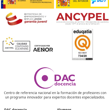
ofrece DAC docencia
. Esta opción te permitirá adqu
los conocimientos necesarios para enseñar a futur
conductores de manera segura y eficaz. Por otro la
también puedes optar por presentarte a las
convocatorias que establece la Dirección General d
Tráfico (DGT) para obtener la habilitación como Pro
de Autoescuela, sabiendo que son pruebas
eliminatorias.
¿La FP que imparte DAC docencia es oficia
Sí, toda la formación impartida es oficial y reconoc
dentro del sistema de Formación Profesional,
permitiendo continuar estudios o acceder al merc
laboral con plenas garantías.
¿Incluye prácticas en empresa?
Sí, la formación incorpora un periodo de prácticas 