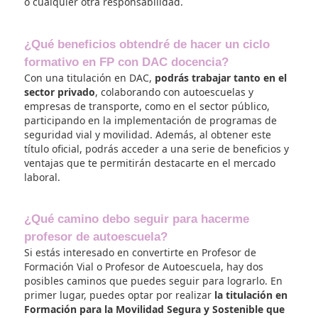
nuestra experiencia en el sector, hemos desarrolla
métodos propios de trabajo que nos permiten estar
vanguardia en el ámbito educativo.
Una de las características que nos define es la
aten
personalizada que ofrecemos a cada uno de nues
alumnos
. Sabemos que cada persona tiene habili
y necesidades únicas, por lo que nuestro equipo s
esfuerza por proporcionar el material didáctico y la
formación necesaria para que cada estudiante pu
alcanzar sus objetivos con éxito.
Si estás buscando formarte con los mejores y
convertirte en un referente en el sector de la form
vial, DAC docencia es tu mejor opción. No lo dude
y únete a nuestra comunidad de docentes
especializados en transporte, logística y seguridad 
laboral. ¡Te esperamos para ayudarte a alcanzar tu