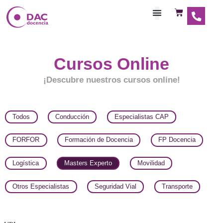
Habilitaciones Doce
Cursos Online
¡Descubre nuestros cursos online!
Todos
Conducción
Especialistas CAP
FORFOR
Formación de Docencia
FP Docenc
Logística
Masters Experto
Movilidad
Otros Especialistas
Seguridad Vial
Transpor