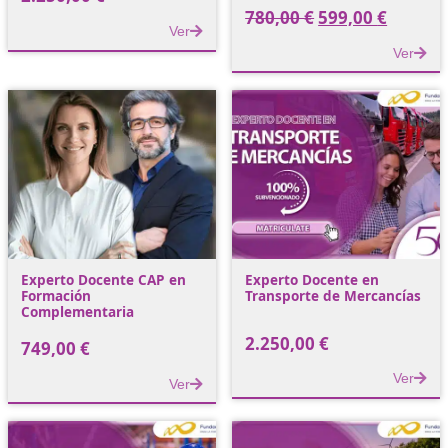
Experto Docente en
Experto Docente en
Transporte Viajeros
Vehículo Híbrido y
Eléctrico: Innovació
Tecnología en la Mo
2.250,00
€
780,00
€
599,00
Ver