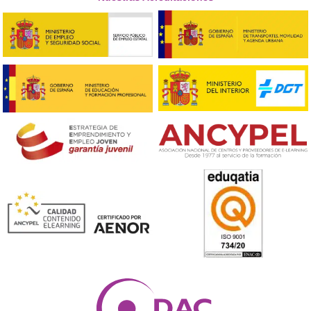
Logística
Movilidad (Segurida
Laboral)
1.651,00
€
935,00
€
Ver
ddddddd
Nuestras Acreditaciones