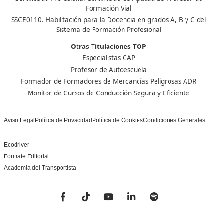
Centro de referencia nacional en la formación de profe
un programa innovador para expertos docentes especia
DAC docencia
Alumnos
Sobre Nosotros
Campus Online
Centros
Preguntas Frecuentes
Acreditaciones y
Docencia de la Formac
Homologaciones
Profesional para el Em
Manuales DGT
Certificado Profesional
SSC_017_5B
Bolsa de Empleo
Habilitación para la D
Trabaja con Nosotros
grados A-B-C
Metaverso Minecraft
Competencia Profesion
Blog
el Transporte
Contacto
Titulaciones TOP FP