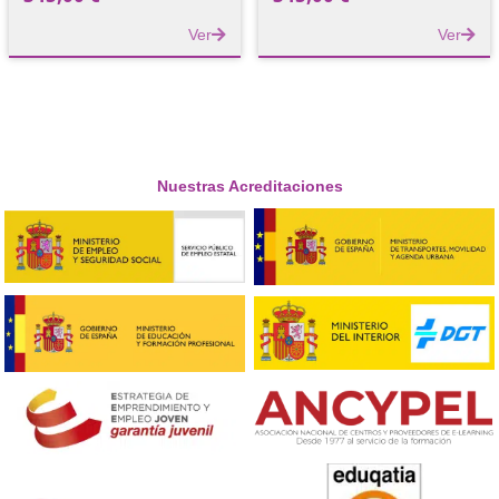
Forfor de Carretillas
Forfor en Grúa Plu
Elevadoras
345,00
€
345,00
€
Ver
Nuestras Acreditaciones