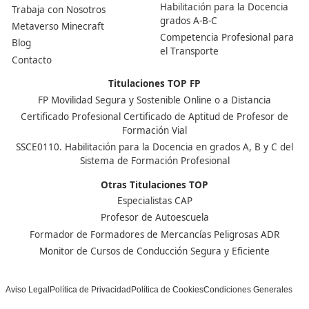
Centro de referencia nacional en la formación de profe
un programa innovador para expertos docentes especia
DAC docencia
Alumnos
Sobre Nosotros
Campus Online
Centros
Preguntas Frecuentes
Acreditaciones y
Docencia de la Formac
Homologaciones
Profesional para el Em
Manuales DGT
Certificado Profesional
SSC_017_5B
Bolsa de Empleo
Habilitación para la D
Trabaja con Nosotros
grados A-B-C
Metaverso Minecraft
Competencia Profesion
Blog
el Transporte
Contacto