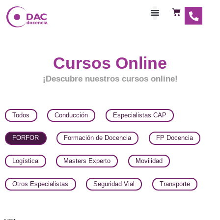
Habilitaciones Doce
Cursos Online
¡Descubre nuestros cursos online!
Todos
Conducción
Especialistas CAP
FORFOR
Formación de Docencia
FP Docenc
Logística
Masters Experto
Movilidad
Otros Especialistas
Seguridad Vial
Transpor