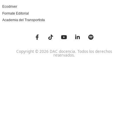
Titulaciones TOP FP
FP Movilidad Segura y Sostenible Online o a Distan
Certificado Profesional Certificado de Aptitud de Prof
Formación Vial
SSCE0110. Habilitación para la Docencia en grados A, B
Sistema de Formación Profesional
Otras Titulaciones TOP
Especialistas CAP
Profesor de Autoescuela
Formador de Formadores de Mercancías Peligrosas
Monitor de Cursos de Conducción Segura y Eficien
Aviso Legal
Política de Privacidad
Política de Cookies
Condiciones G
Ecodriver