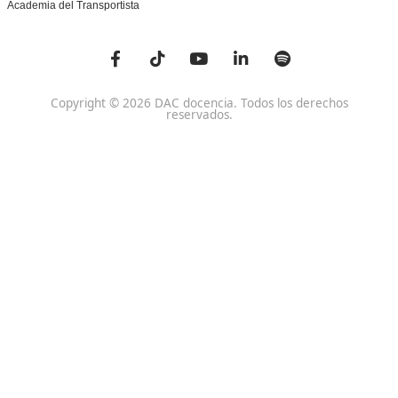
Centro de referencia nacional en la formación de profe
un programa innovador para expertos docentes especia
DAC docencia
Alumnos
Sobre Nosotros
Campus Online
Centros
Preguntas Frecuentes
Acreditaciones y
Docencia de la Formac
Homologaciones
Profesional para el Em
Manuales DGT
Certificado Profesional
SSC_017_5B
Bolsa de Empleo
Habilitación para la D
Trabaja con Nosotros
grados A-B-C
Metaverso Minecraft
Competencia Profesion
Blog
el Transporte
Contacto
Titulaciones TOP FP