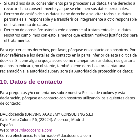
utilizar el botón de gestionar el consentimiento en la parte inferior d
8. Activación/desactivación y eliminació
cookies
Puede utilizar su navegador de internet para eliminar las cookies a
manualmente. También puede especificar que no se coloquen dete
cookies. Otra opción es cambiar los ajustes de su navegador de inte
que reciba un mensaje cada vez que se coloque una cookie. Para m
información sobre estas opciones, consulte las instrucciones de la s
ayuda de su navegador.
Ten en cuenta que nuestro sitio web puede no funcionar correctamen
deshabilitan todas las cookies. Si decides eliminar las cookies de tu
se volverán a colocar después de que des tu consentimiento la pró
visites nuestro sitio web.
9. Sus derechos con respecto a los dato
personales
Usted tiene los siguientes derechos con respecto a sus datos person