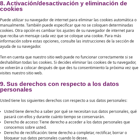
Snowplow
Statistic
Pipedrive
Propósito pendiente de investigació
CloudFlare
Functiona
Misceláneas
Propósito pendiente de investigació
7. Consentimiento
Cuando visite nuestra web por primera vez, le mostraremos una ve
emergente con una explicación sobre las cookies. En cuanto haga cl
"Guardar preferencias", estará dando su consentimiento para que ut
categorías de cookies y plugins que haya seleccionado en la ventan
emergente, tal y como se describe en esta Política de cookies. Pued
el uso de cookies a través de su navegador, pero tenga en cuenta q
web podría dejar de funcionar correctamente.
7.1 Administre sus ajustes de consentim
Ha cargado la Política de cookies sin soporte de javascript. En AMP,