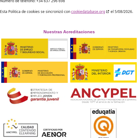
Usted tiene derecho a saber por qué se necesitan sus datos pers
pasará con ellos y durante cuánto tiempo se conservarán.
Derecho de acceso: Tiene derecho a acceder a los datos persona
conocemos sobre usted.
Derecho de rectificación: tiene derecho a completar, rectificar, bor
bloquear sus datos personales cuando lo desee.
Si usted nos da su consentimiento para procesar sus datos, tiene
revocar dicho consentimiento y a que se eliminen sus datos perso
Derecho de cesión de sus datos: tiene derecho a solicitar todos s
personales al responsable y a transferirlos íntegramente a otro 
del tratamiento de datos.
Derecho de oposición: usted puede oponerse al tratamiento de su
Nosotros cumplimos con esto, a menos que existan motivos justif
el tratamiento.
Para ejercer estos derechos, por favor, póngase en contacto con nos
favor refiérase a los detalles de contacto en la parte inferior de esta
dookies. Si tiene alguna queja sobre cómo manejamos sus datos, no
que nos lo indicara, no obstante, también tiene derecho a presentar
reclamación a la autoridad supervisora (la Autoridad de protección 
10. Datos de contacto