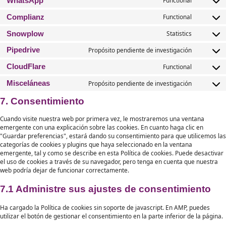
WordPress
Functiona
Google various services
Functional, Marketin
Elementor
Statistics (anonymous
Google Analytics
Statistics, Functiona
Advanced Ads
Marketing, Statistic
Google Ads
Statistics, Marketin
Sourcebuster JS
Statistic
Facebook
Marketing, Functiona
Twitter
Functional, Marketin
LinkedIn
Functional, Marketing, Statistics, Preference
WhatsApp
Functiona
Complianz
Functiona