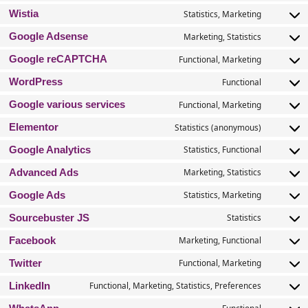
está incrustado con código derivado de Facebook, X (Formerly Twitter
Instagram y WhatsApp y coloca cookies. Este contenido podría alma
procesar cierta información para la publicidad personalizada.
Por favor lea la política de privacidad de estas redes sociales (que 
cambiar frecuentemente) para saber que hacen con sus datos (pers
procesan usando estas cookies. Los datos que reciben son anonimiz
máximo posible. Facebook, X (Formerly Twitter), LinkedIn, Instagram
WhatsApp están ubicados en los Estados Unidos.
6. Cookies usadas
Metaslider
Functiona
WooCommerce
Functiona
Wistia
Statistics, Marketin
Google Adsense
Marketing, Statistic
Google reCAPTCHA
Functional, Marketin