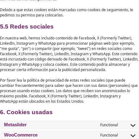
información sobre los resultados de las campañas. Esto ocurre en b
perfil que creamos basado en su comportamiento en
https://dacdo
Con estas cookies usted, como visitante de la web, está vinculado a 
pero estas cookies no harán un perfil de tu comportamiento e inter
servir anuncios personalizados.
5.4 Cookies de Marketing/Seguimiento
Las cookies de marketing/seguimiento son cookies, o cualquier otra
almacenamiento local, usadas para crear perfiles de usuario para 
publicidad o para hacer el seguimiento del usuario en esta web o en
con fines de marketing similares.
Debido a que estas cookies están marcadas como cookies de seguim
pedimos su permiso para colocarlas.
5.5 Redes sociales
En nuestra web, hemos incluido contenido de Facebook, X (Formerly 
LinkedIn, Instagram y WhatsApp para promocionar páginas web (po
"me gusta", "pin") o compartir (por ejemplo, "tweet") en redes soci
Facebook, X (Formerly Twitter), LinkedIn, Instagram y WhatsApp. Es