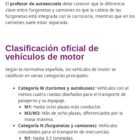
espacio de carga.
El
derivado de turismo
es un automóvil destinado al tr
exclusivo de mercancías, que conserva la carrocería de 
turismo pero solo dispone de una fila de asientos. Por su
el
vehículo mixto adaptable
permite transportar
simultáneamente personas y mercancías, hasta un máx
nueve plazas, y puede adaptar su configuración interna
las necesidades de carga o pasajeros.
El
profesor de autoescuela
debe conocer que la diferen
clave entre furgonetas y camiones es que la cabina de l
furgonetas está integrada con la carrocería, mientras qu
camiones suele estar separada.
Clasificación oficial de