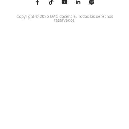
Centro de referencia nacional en la formación de profe
un programa innovador para expertos docentes especia
DAC docencia
Alumnos
Sobre Nosotros
Campus Online
Centros
Preguntas Frecuentes
Acreditaciones y
Docencia de la Formac
Homologaciones
Profesional para el Em
Manuales DGT
Certificado Profesional
SSC_017_5B