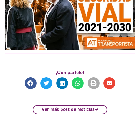
Más información sobre docencia para el empleo en Fór
Editorial
Acreditación de Docentes para Teleformación
Presentación del Informe d
Seguridad Vial 2021-2030
El Congreso ha presentado un informe clave dentro de l
Estrategia de Seguridad Vial 2021-2030, basado en más
propuestas recogidas de expertos en movilidad. El objeti
avanzar hacia una movilidad más segura y sostenible,
destacando que la seguridad vial es una responsabilidad
compartida por toda la sociedad.
El informe también propone mejoras en la formación