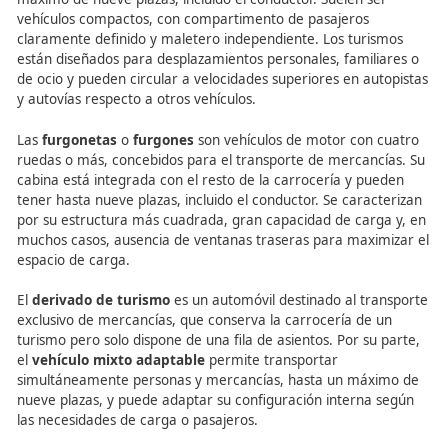
Características de turismos
furgonetas y vehículos
derivados
Los
turismos
son automóviles destinados principalmente
transporte de personas, con al menos cuatro ruedas y h
máximo de nueve plazas, incluido el conductor. Suelen s
vehículos compactos, con compartimento de pasajeros
claramente definido y maletero independiente. Los turi
están diseñados para desplazamientos personales, famil
de ocio y pueden circular a velocidades superiores en au
y autovías respecto a otros vehículos.
Las
furgonetas
o
furgones
son vehículos de motor con 
ruedas o más, concebidos para el transporte de mercanc
cabina está integrada con el resto de la carrocería y pu
tener hasta nueve plazas, incluido el conductor. Se carac
por su estructura más cuadrada, gran capacidad de carg
muchos casos, ausencia de ventanas traseras para maxi