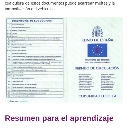
Para poder circular legalmente, todo vehículo debe con
la siguiente documentación, que el
profesor escuela de
conductores
debe conocer y enseñar a identificar:
Permiso de circulación:
Documento oficial que ac
que el vehículo está autorizado a circular. Es de co
verde y contiene datos como matrícula, titular, m
modelo, número de plazas, masa máxima, potenc
servicio al que se destina. Debe estar siempre en 
vehículo, ya sea en formato físico o digital, y su a
puede suponer sanciones económicas.
Tarjeta de inspección técnica (ITV):
Certifica que
vehículo ha superado la inspección técnica obligat
está homologado para circular. Incluye informaci
revisiones, kilometraje y vigencia de la ITV.
Seguro obligatorio en vigor:
Acredita que el vehí
dispone de la cobertura mínima exigida por ley p
circular.