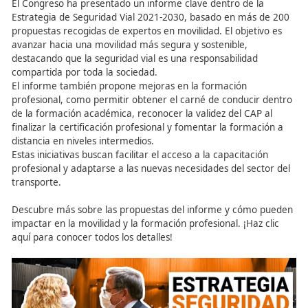
Academia Del Transportista, La Academia de los Eleg
para Mover el Mundo
El Mejor Manual Sobre Movilidad Segura y Sostenibl
Por Fórmate Editorial
Infórmate Con Las Mejores Noticias Sobre La Movilid
Segura y Sostenible redactadas por ecoDRIVER
Descubre nuestros cursos de FP y conviértete en un 
en movilidad. Descúbrelo aquí
Descubre cómo acceder a los cursos de formación onl
da un paso hacia un futuro profesional más promete
¡Infórmate ahora sobre nuestras opciones de formac
online y presencial!
Más información sobre docencia para el empleo en DAC
Más información sobre docencia para el empleo en Aca
del Transportista