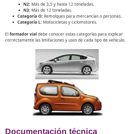
vehículos de motor
Según la normativa española, los vehículos de motor se
clasifican en varias categorías principales:
Categoría M (turismos y autobuses):
Vehículos c
menos cuatro ruedas diseñados para el transport
pasajeros y su equipaje.
M1:
Hasta ocho plazas más conductor.
M2/M3:
Más de ocho plazas, diferenciados por
masa máxima.
Categoría N (furgonetas y camiones):
Vehículos
concebidos para el transporte de mercancías.
N1:
Hasta 3,5 toneladas.
N2:
Más de 3,5 y hasta 12 toneladas.
N3:
Más de 12 toneladas.
Categoría O:
Remolques para mercancías o perso
Categoría L:
Motocicletas y ciclomotores.