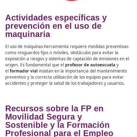
Señalización y prevención 
riesgos
La señalización es clave en los talleres para advertir de 
como materiales inflamables, riesgo eléctrico, radiación 
caídas. Se utilizan señales de advertencia (triangulares y
amarillas), de prohibición (redondas y rojas), de obligaci
(redondas y azules) y de equipos de emergencia (rectan
y rojas). Además, las máquinas deben contar con órgan
mando claramente visibles y etiquetados, y los dispositiv
parada de emergencia deben ser accesibles y de color r
sobre fondo amarillo.