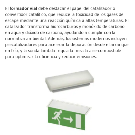
la dirección, la suspensión y el motor. El
profesor de
autoescuela
debe conocer y enseñar la importancia de 
revisiones para evitar averías y accidentes.
Elementos de
anticontaminación: el papel
catalizador
El
formador vial
debe destacar el papel del catalizador 
convertidor catalítico, que reduce la toxicidad de los gas
escape mediante una reacción química a altas temperatu
catalizador transforma hidrocarburos y monóxido de ca
en agua y dióxido de carbono, ayudando a cumplir con l
normativa ambiental. Además, los sistemas modernos in
precatalizadores para acelerar la depuración desde el 
en frío, y la sonda lambda regula la mezcla aire-combust