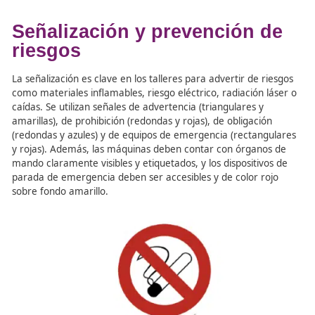
El
profesor escuela de conductores
debe conocer y tra
la importancia del orden y la limpieza en el taller, así co
cumplimiento de las normas de seguridad:
Mantener limpio el puesto de trabajo y recoger
herramientas tras su uso.
No sobrecargar estanterías ni dejar objetos en el 
Mantener libres y señalizadas las zonas de paso y 
accesos a extintores y equipos de emergencia.
Controlar la temperatura, humedad y ventilación
evitar riesgos para la salud.
Garantizar una iluminación adecuada según la tar
evitar deslumbramientos.
Cumplir con los niveles de ruido permitidos y emp
protección auditiva cuando sea necesario.