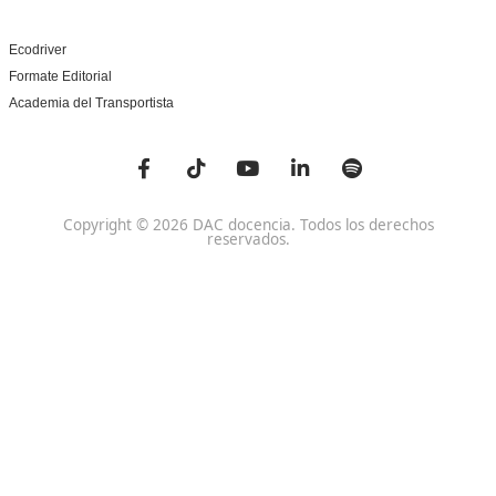
Centro de referencia nacional en la formación de profe
un programa innovador para expertos docentes especia
DAC docencia
Alumnos
Sobre Nosotros
Campus Online
Centros
Preguntas Frecuentes