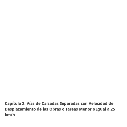
Aquí se presentan ejemplos de señalización de obras móv
para diferentes situaciones en carreteras de una o dos 
en cada sentido. Estos ejemplos están destinados a ayud
director de la obra a seleccionar la señalización más ad
para su situación específica.
Capítulo 0: Señales y Elementos Luminosos