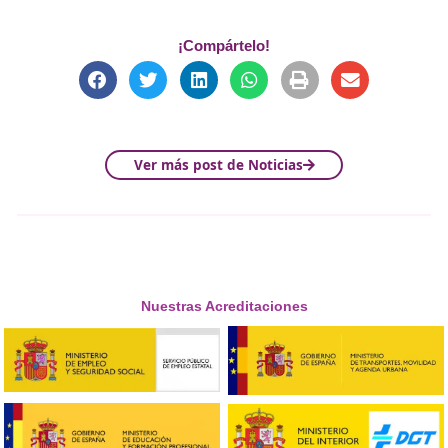
Ideas Clave
Las dimensiones y características de las señales ve
se detallan en el Catálogo de señales verticales de
circulación.
La normativa incluye requisitos específicos para
autopistas, autovías y carreteras convencionales,
dimensiones, colores y flechas.