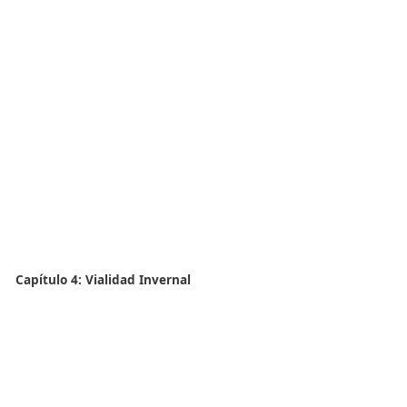
Capítulo 2: Vías de Calzadas Separadas con Velocidad
Desplazamiento de las Obras o Tareas Menor o Igual 
km/h