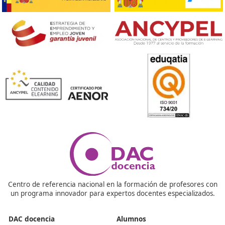
La señalización en túneles está regulada por el Re
Decreto 635/2006 y la Directiva Europea 2004/54
Las marcas viales se clasifican según materiales,
necesidades de los usuarios y características.
La señalización de obras se rige por la Norma de
Carreteras 8.3-IC, que establece diferentes situac
según la funcionalidad de la vía.
Para limitar la velocidad en zonas de obras, se util
métodos como señalización vertical y estrechami
carriles.
El balizamiento es crucial para advertir a los cond
sobre la presencia de obras en la vía.
La seguridad en las carreteras durante obras móviles es
fundamental y está regida por diversas normativas, inc
la Ley sobre Tráfico, el Reglamento General de Circulació
Norma de Carreteras 8.3-IC.