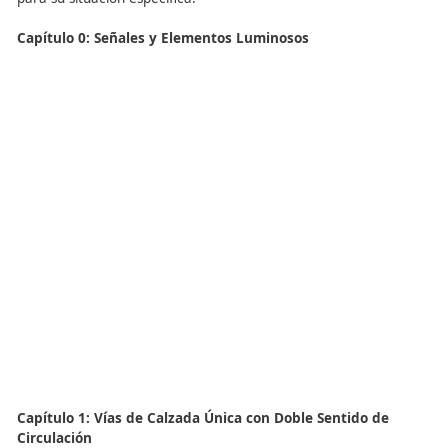
estas luces no sean claramente visibles desde la parte tr
se deben instalar luces adicionales en la parte delantera
posterior del vehículo.
Además, es necesario colocar una señal TP-18 en la par
trasera del vehículo y una señal abatible TR-305 de tam
normal, adaptadas a las condiciones específicas de la vía
visibilidad.
Estas medidas especiales aseguran la seguridad en la ví
durante las tareas de mantenimiento invernal, proporc
una señalización efectiva para advertir a otros usuarios 
carretera sobre la presencia de estos vehículos especial
Ejemplos de Señalización 
Obras Móviles