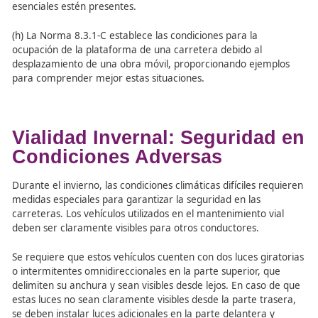
claras, sin excesos que generen confusión. Deben coloc
el orden en que los usuarios las encontrarán, y los traba
deben estar protegidos por señales precedentes.
(e) La señalización de preaviso se utiliza para advertir a l
usuarios de la proximidad de una obra en la carretera, 
que la señalización de posición se coloca en el área inm
la obra.
(f) Al implantar señalización móvil en una obra, es crucia
adaptarse a los desafíos que presenta, como la movilida
señalización y la necesidad de suministrar información c
poco espacio.
(g) Para abordar estos desafíos, es esencial colocar las s
de manera adecuada en relación con el trazado de la ca
minimizando su número pero asegurando que todas las 
esenciales estén presentes.