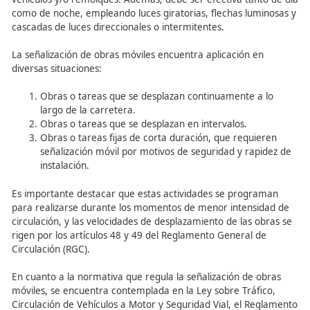
Las obras móviles, por su naturaleza dinámica, requiere
enfoque especial en términos de señalización vial. Estas 
distinguen por su movilidad constante o intermitente a l
del día, lo que exige que su señalización también sea móv
lograr esto, es necesario que la señalización esté adheri
vehículos y/o remolques. Además, debe ser efectiva tant
como de noche, empleando luces giratorias, flechas lum
cascadas de luces direccionales o intermitentes.
La señalización de obras móviles encuentra aplicación e
diversas situaciones:
Obras o tareas que se desplazan continuamente a
largo de la carretera.
Obras o tareas que se desplazan en intervalos.
Obras o tareas fijas de corta duración, que requi
señalización móvil por motivos de seguridad y rap
instalación.