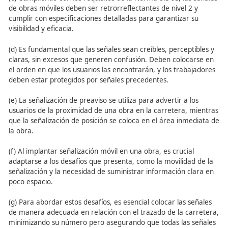
Aspectos Clave
(a) En el caso de obras móviles que se desplazan en vehíc
protección se brinda mediante el propio vehículo. Para a
que se realizan a pie, se recomienda llevar prendas de c
amarillo o naranja con elementos retrorreflectantes dur
noche.
(b) Las señales de obras móviles deben ser de color blan
amarillo o naranja, con al menos una luz ámbar giratori
intermitente visible por los conductores. La potencia mí
requerida para estas luces se especifica en la normativa
(c) Cumpliendo con los requisitos de la Norma 8.3-IC, las
de obras móviles deben ser retrorreflectantes de nivel 2
cumplir con especificaciones detalladas para garantizar 
visibilidad y eficacia.
(d) Es fundamental que las señales sean creíbles, percept