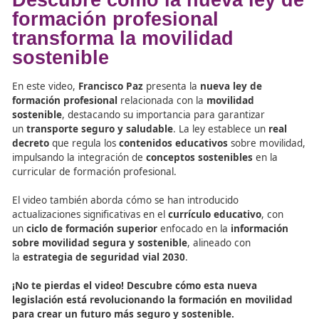
Movilidad Segura y Sostenible
, debe promoverse una
enseñanza basada en la conciencia del riesgo, el respeto
normas y la responsabilidad individual y colectiva.
Los futuros
profesores de autoescuela
,
formadores via
técnicos superiores
deben comprender que la seguridad
no depende únicamente de infraestructuras o tecnología
del comportamiento humano y de su capacidad para t
decisiones acertadas bajo presión.
Recursos oficiales sobre d
de movilidad
Academia Del Transportista, La Academia de los Eleg
para Mover el Mundo
El Mejor Manual Sobre Movilidad Segura y Sostenibl