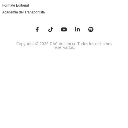
Centro de referencia nacional en la formación de profe
un programa innovador para expertos docentes especia
DAC docencia
Alumnos
Sobre Nosotros
Campus Online
Centros
Preguntas Frecuentes
Acreditaciones y
Docencia de la Formac
Homologaciones
Profesional para el Em