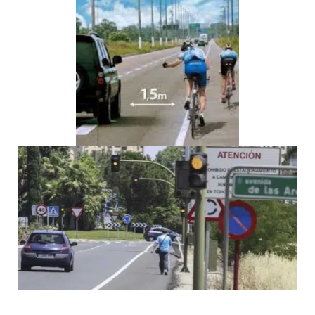
Técnico Superior en Movilidad Segura y Sostenible
, se
enseñan métodos prácticos como el «método de los dos
segundos», que permite calcular una distancia segura fr
vehículo anterior.
Este conocimiento debe complementarse con contenido
la influencia del estado psicofísico del conductor, la fatiga
consumo de sustancias o el estado mecánico del vehícul
variables que inciden directamente en el tiempo de reacc
distancia de frenado.