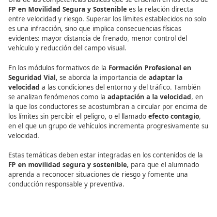
La velocidad en la conducc
una lección clave en la FP 
Movilidad Segura y Sosteni
Una de las competencias básicas que se enseñan en los c
FP en Movilidad Segura y Sostenible
es la relación dir
entre velocidad y riesgo. Superar los límites establecidos
es una infracción, sino que implica consecuencias físicas
evidentes: mayor distancia de frenado, menor control d
vehículo y reducción del campo visual.
En los módulos formativos de la
Formación Profesional
Seguridad Vial
, se aborda la importancia de
adaptar la
velocidad
a las condiciones del entorno y del tráfico. T
se analizan fenómenos como la
adaptación a la veloci
la que los conductores se acostumbran a circular por e
los límites sin percibir el peligro, o el llamado
efecto con