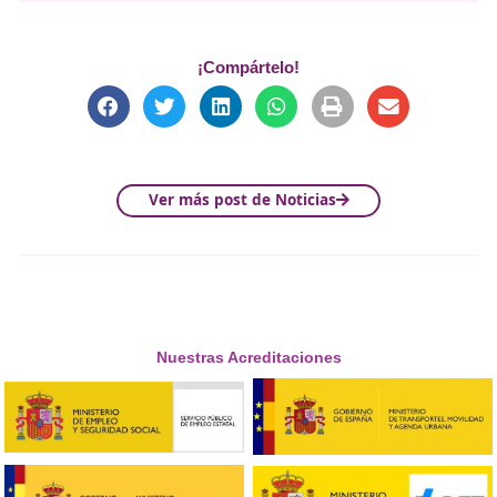
Descubre cómo la formaci
en movilidad puede
transformar el futuro
sostenible
Oportunidades laborales
para los graduados en este 
La movilidad no solo es una disciplina técnica, sino que 
integra las
ciencias sociales
, lo que la convierte en un 
estudio completa y esencial para el futuro.
Además, el video enfatiza cómo los estudios en movilida
pueden
reducir las emisiones urbanas
y contribuir a u
entorno más sostenible, especialmente en zonas con alt
densidad de población.
¡No te pierdas este video! Aprende más sobre cómo l