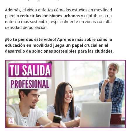
más responsables. La
FP en movilidad segura y sosten
proporciona la base para una formación integral que a
tanto los aspectos técnicos como los comportamentales,
preparando a los futuros conductores para una conduc
segura y consciente.
Recursos oficiales
Academia Del Transportista, La Academia de los Eleg
para Mover el Mundo
El Mejor Manual Sobre Movilidad Segura y Sostenibl
Por Fórmate Editorial
Infórmate Con Las Mejores Noticias Sobre La Movilid
Segura y Sostenible redactadas por ecoDRIVER
Descubre nuestros cursos de FP y conviértete en un 
en movilidad. Descúbrelo aquí