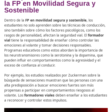
estudiantes sobre cómo sus propios rasgos de personali
pueden influir en su forma de conducir. Además, los fut
conductores deben ser conscientes de los efectos de la
impulsividad, la ansiedad o la agresividad al volante, fac
comunes entre aquellos con personalidades más impulsi
buscadores de sensaciones.
El Papel del Formador Vial 
la FP en Movilidad Segura 
Sostenible
Dentro de la
FP en movilidad segura y sostenible
, los
estudiantes no solo aprenden sobre las técnicas de cond
sino también sobre cómo los factores psicológicos, como
rasgos de personalidad, afectan la seguridad vial. El
for
vial
tiene la responsabilidad de enseñar cómo controlar 