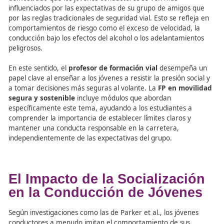
Normas Sociales y la Influe
del Grupo de Iguales en la
Conducción
Otro factor crítico que influye en el comportamiento de 
conductores jóvenes son las
normas sociales
. Los estud
demostrado que los jóvenes conductores se ven más
influenciados por las expectativas de su grupo de amigo