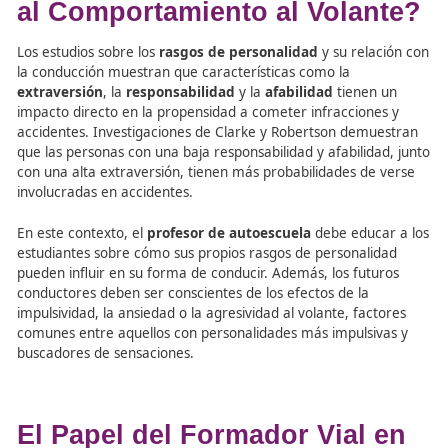
integral que no solo se centre en las habilidades técnicas
también en el comportamiento y los factores psicológic
afectan la seguridad vial.
¿Cómo la Personalidad Afe
al Comportamiento al Volan
Los estudios sobre los
rasgos de personalidad
y su rela
la conducción muestran que características como la
extraversión
, la
responsabilidad
y la
afabilidad
tienen
impacto directo en la propensidad a cometer infraccione
accidentes. Investigaciones de Clarke y Robertson demu
que las personas con una baja responsabilidad y afabilida
con una alta extraversión, tienen más probabilidades de
involucradas en accidentes.
En este contexto, el
profesor de autoescuela
debe educ