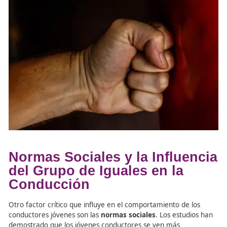
emociones al volante y tomar decisiones responsables.
Programas educativos como estos abordan la importanc
los neurotransmisores como la serotonina y la dopamina
pueden influir en comportamientos como la agresividad 
exceso de confianza al conducir.
Por ejemplo, los estudios realizados por Zuckerman sobr
búsqueda de sensaciones muestran que las personas co
alta predisposición a buscar emociones fuertes son más
propensas a participar en comportamientos riesgosos al
volante. Los
formadores viales
deben enseñar a los est
a reconocer y controlar estos impulsos.