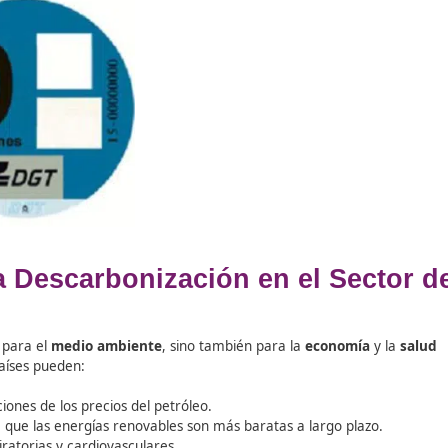
novación Tecnológica para Re
sporte
endencia energética
y el impacto ambiental del transport
anguardia
que favorezcan la eficiencia energética y reduzc
nos energía y emiten menos CO2.
drógeno
o el
gas natural
.
ptimizan el tráfico y reducen el consumo energético mediant
stema de transporte, haciendo que sea más sostenible y efi