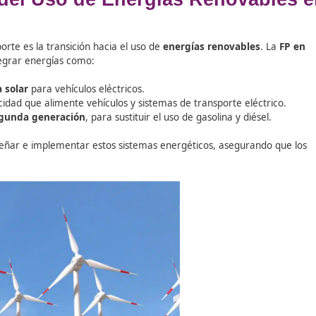
res de
gases contaminantes
. Sin embargo, la implementaci
orte
bajos en carbono
pueden reducir significativamente la
estionar sistemas de transporte que minimicen el impa
debe conocer
las mejores prácticas para implementar tecn
structura vial.
ento del Uso de Energías Re
ctor transporte es la transición hacia el uso de
energías r
es para integrar energías como:
de recarga solar
para vehículos eléctricos.
ar electricidad que alimente vehículos y sistemas de transp
bles de segunda generación
, para sustituir el uso de gasol