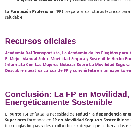
FP en Movilidad: Beneficios
Transporte
La
descarbonización
del sector transporte no solo tiene
pública
. Al reducir la dependencia de los combustibles fó
Disminuir la vulnerabilidad económica
frente a 