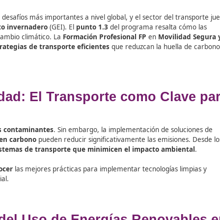
uno de los desafíos más importantes a nivel global, y el se
es de efecto invernadero
(GEI). El
punto 1.3
del programa 
mpacto del cambio climático. La
Formación Profesional FP
e
mentar
estrategias de transporte eficientes
que reduzcan
ovilidad: El Transporte com
ico