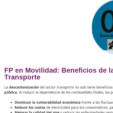
Técnico Superior en FP: In
Impacto Ambiental del Tran
La
innovación tecnológica
es clave para reducir la
dep
deben estar capacitados en el uso de
tecnologías de v
de las tecnologías que se promueven incluyen:
Vehículos híbridos y eléctricos
que consumen me
Sistemas de propulsión alternativa
, como el
hi
Sistemas inteligentes de transporte
(SIT) que o
real de datos de movilidad.
El uso de
tecnologías limpias
permite transformar el si