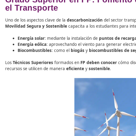
El sector del transporte es uno de los principales emiso
movilidad sostenible
y el fomento de modos de transp
Grados Superiores
, los estudiantes de
FP
aprenden a
g
Un
Técnico Superior en Movilidad Segura y Sostenible
eficientes en el transporte público, privado y en la infrae
Grado Superior en FP: Fom
el Transporte
Uno de los aspectos clave de la
descarbonización
del se
Movilidad Segura y Sostenible
capacita a los estudiant
Energía solar
: mediante la instalación de
puntos 
Energía eólica
: aprovechando el viento para gener
Biocombustibles
: como el
biogás
y
biocombusti