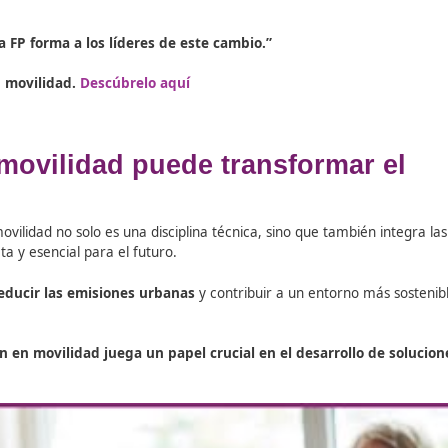
midores, ya que las energías renovables son más baratas a 
ades respiratorias y cardiovasculares.
nicos para impulsar estos beneficios, contribuyendo a un f
gidos para Mover el Mundo
 Hecho Por Fórmate Editorial
ad Segura y Sostenible redactadas por ecoDRIVER
experto en movilidad. Descúbrelo aquí
idad, Impulsora de un Trans