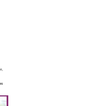
largo plazo.
uturo más limpio y
porte