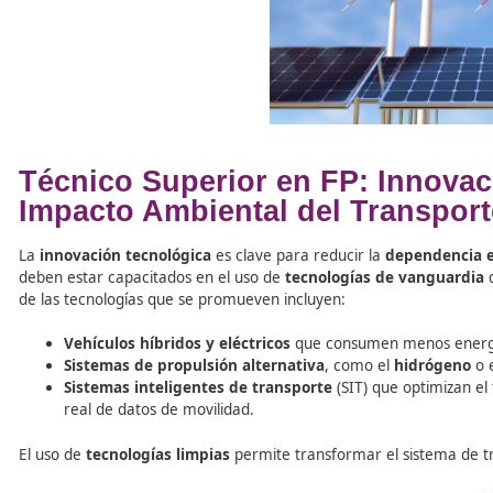
Los
Técnicos Superiores
formados en
FP
deben conoce
recursos se utilicen de manera
eficiente
y
sostenible
.