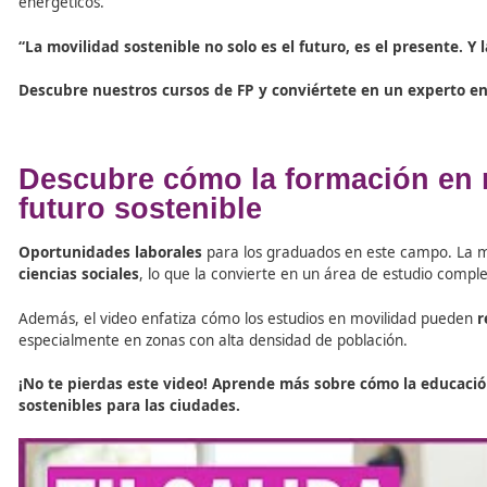
Reducir los costos
de electricidad para los consu
Mejorar la calidad del aire
y reducir las enfermed
La
Formación Profesional (FP)
prepara a los futuros téc
saludable.
Recursos oficiales
Academia Del Transportista, La Academia de los Ele
El Mejor Manual Sobre Movilidad Segura y Sostenible
Infórmate Con Las Mejores Noticias Sobre La Movilid
Descubre nuestros cursos de FP y conviértete en un 
Conclusión: La FP en Movil