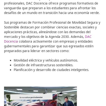
grado superior, que cubrirán las necesidades del merca
laboral en sectores sostenibles.
DAC Docencia: Forjando el
Futuro de la Movilidad
Sostenible
En este contexto,
DAC Docencia
emerge como un centr
pionero en la
formación de expertos en movilidad segur
sostenible
. Con una amplia experiencia en la educación 
profesionales, DAC Docencia ofrece programas formati
vanguardia que preparan a los estudiantes para afrontar
desafíos de un mundo en transición hacia una economía
Sus programas de Formación Profesional de Movilidad S
Sostenible destacan por combinar ciencias exactas, socia
aplicaciones prácticas, alineándose con las demandas de
mercado y los objetivos de la Agenda 2030. Además,
DA