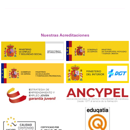
Los empleos verdes son aquellos que contribuyen al cuid
medio ambiente y la sostenibilidad. Se enfocan en reduci
impacto negativo de la actividad humana, promover el 
eficiente de recursos naturales y fomentar la transición 
una economía más sostenible. Se estima que entre 2025
se generarán 12 millones de oportunidades de empleo 
España, de las cuales un tercio estará relacionado con la
representando 3,3 millones de vacantes en sectores ver
¡Compártelo!