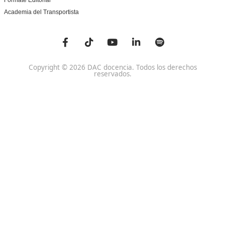
Centros
Preguntas Frecuentes
Acreditaciones y
Docencia de la Formac
Homologaciones
Profesional para el Em
Manuales DGT
Certificado Profesional
SSC_017_5B
Bolsa de Empleo
Habilitación para la D
Trabaja con Nosotros
grados A-B-C
Metaverso Minecraft
Competencia Profesion
Blog
el Transporte
Contacto
Titulaciones TOP FP
FP Movilidad Segura y Sostenible Online o a Distan
Certificado Profesional Certificado de Aptitud de Prof
Formación Vial
SSCE0110. Habilitación para la Docencia en grados A, B
Sistema de Formación Profesional