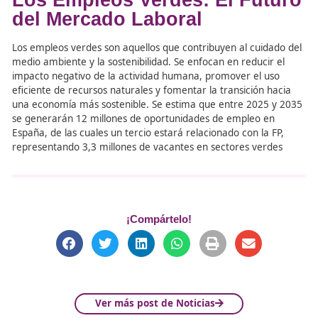
La Agenda 2030: Una
Oportunidad para la FP
Adoptada en 2015 por 193 países, la Agenda 2030 para 
Desarrollo Sostenible representa un compromiso global 
desarrollar un plan de acción «a favor de las personas, e
planeta y la prosperidad». En España, este compromiso 
traduce en retos medioambientales prioritarios establec
el Ministerio para la Transición Ecológica y el Reto Demo
El estudio también subraya que en 2025 más de 400.00
estudiantes cursaban programas de FP en áreas verdes,
aumento del 74% en los últimos 10 años. Este crecimien
responde a la creciente demanda de profesionales capa
para promover la sostenibilidad.
Los Empleos Verdes: El Fu
del Mercado Laboral