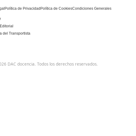
DAC docencia
Alumnos
Sobre Nosotros
Campus Online
Centros
Preguntas Frecuentes
Acreditaciones y
Docencia de la
Homologaciones
Formación Profesional
para el Empleo
Manuales DGT
Certificado Profesional
Bolsa de Empleo
SSC_017_5B
Trabaja con Nosotros
Habilitación para la
Metaverso Minecraft
Docencia grados A-B-C
Blog
Competencia Profesional
Contacto
para el Transporte
Aviso Legal
Política de Privacidad
Política de Cookies
Condiciones