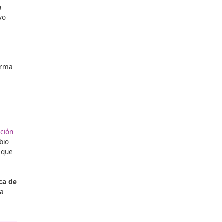
pliar el plazo
para la
ncia, tiene como objetivo
ovilidad como un
Espacio de Datos
, se espera que la norma
2026.
a una