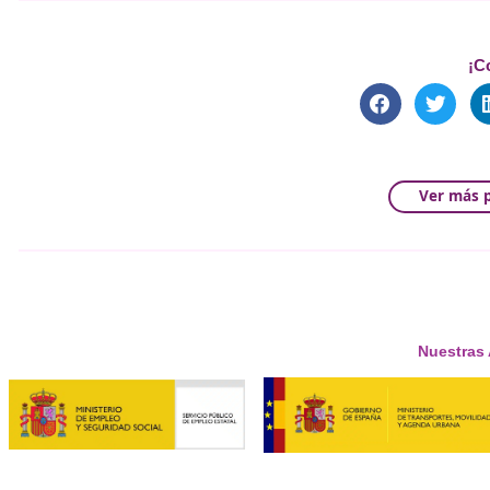
DAC Docencia
se posiciona como un actor clave en la 
profesional de Movilidad Segura y Sostenible
, DAC Docenc
hacia un transporte más ecológico y eficiente. Su
oferta
sus alumnos estén preparados para enfrentar los desafío
La importancia de la formación en este nuevo contexto
calidad
, sino que también promueve
valores
fundament
futura ley
.