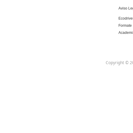
Centro de referencia nacional en la formación
de profesores con un programa innovador
para expertos docentes especializados.