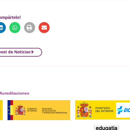
implementación de esta nueva normativa. Como
centro de r
ia está preparado para formar a los futuros profesionales
 formativa
, adaptada a las nuevas
exigencias legales y te
s que plantea la nueva Ley de Movilidad Sostenible.
 no puede subestimarse.
DAC Docencia
no solo proporcion
ales como la
sostenibilidad y la seguridad vial,
alineándo
¡Compártelo!