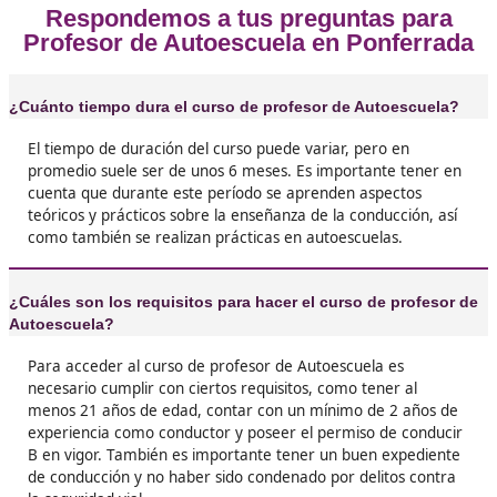
❝
Siempre me ha apasionado el mundo de los au
quería compartir mis conocimientos con otros.
curso me brindó todas las herramientas neces
para convertirme en un excelente profesor.





Marisa
❝
Enseñar a nuevos conductores a manejar de 
segura es una responsabilidad importante y
gratificante. ¡No te arrepentirás de hacer este





Federico
❝
Hace unos años, me encontraba en un trabajo
aburrido y sin futuro. Decidí hacer el curso de