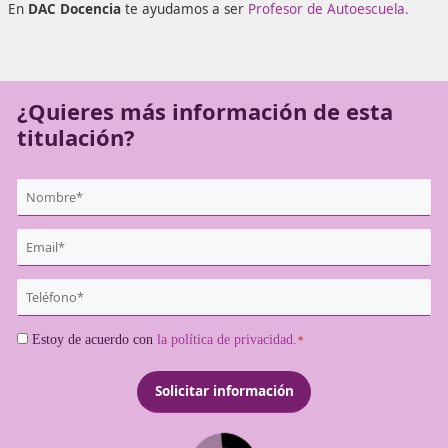
apuesta segura que será la que marcará la diferencia en 
día profesional.
En
DAC Docencia
te ayudamos a ser
Profesor de Autoesc
¿Quieres más información de es
titulación?
{user:display_name}
*
Email
*
Teléfono
*