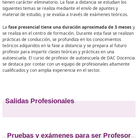
Información general para ser Profe
Autoescuela en Ponferrada
Actualmente existen 2 vías para ser Profesor de Formació
Profesor de Autoescuela. Por un lado, a través de la nuev
titulación de FP en Formación para la Movilidad Segura y
Sostenible. Por otro lado,
el método tradicional gracias a
convocatorias de la DGT
(todos los años suelen salir sob
febrero), que pasamos a comentarte.
Para ser profesor de formación vial
hay que superar 2 f
fase a distancia (o fase de correspondencia) y otra de fo
presencial en el centro donde el curso se celebre. Ambas 
tienen carácter eliminatorio. La fase a distancia se estudi
siguientes temas se realiza mediante el envío de apuntes 
material de estudio, y se evalúa a través de exámenes teó
La
fase presencial tiene una duración aproximada de 