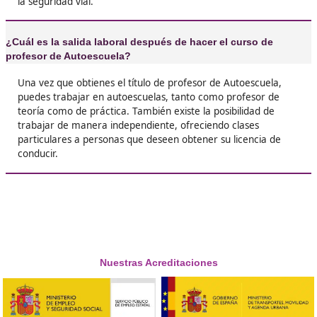
profesor de Autoescuela por pura casualidad, ¡
mejor decisión que pude haber tomado!





Mónica
Respondemos a tus preguntas p
Profesor de Autoescuela en Ponfe
¿Cuánto tiempo dura el curso de profesor de Autoesc
El tiempo de duración del curso puede variar, pero en
promedio suele ser de unos 6 meses. Es importante te
cuenta que durante este período se aprenden aspecto
teóricos y prácticos sobre la enseñanza de la conducció