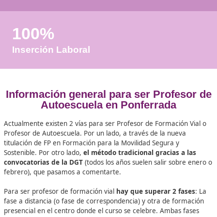
+50
Años de Experiencia
+25.000
Docentes Viales Formadas
100%
Inserción Laboral