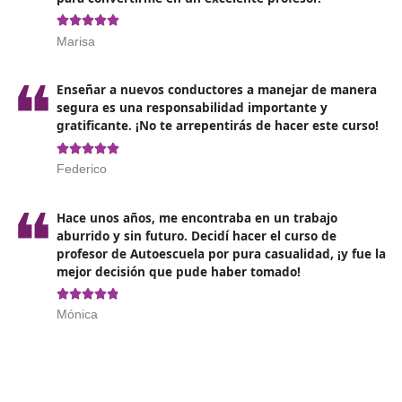
tercera etapa de esta carrera hacia el permiso de cond
Esta etapa consiste en
un curso presencial de 270 ho
un centro asignado
.
Opiniones del Curso para Profeso
Autoescuela en Ponferrada
❝
Debo admitir que al principio estaba un poco
escéptico, pensaba que ser profesor de Autoe
sería aburrido y monótono, pero me equivoqu
completamente. ¡Es una experiencia alucinant





Jaime