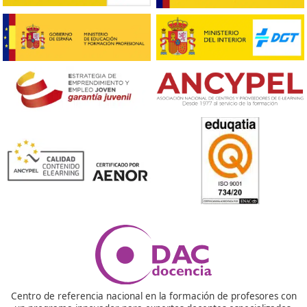
como también se realizan prácticas en autoescuelas.
¿Cuáles son los requisitos para hacer el curso de pro
Autoescuela?
Para acceder al curso de profesor de Autoescuela es
necesario cumplir con ciertos requisitos, como tener al
menos 21 años de edad, contar con un mínimo de 2 añ
experiencia como conductor y poseer el permiso de co
B en vigor. También es importante tener un buen expe
de conducción y no haber sido condenado por delitos c
la seguridad vial.
¿Cuál es la salida laboral después de hacer el curso 
profesor de Autoescuela?
Una vez que obtienes el título de profesor de Autoescue
puedes trabajar en autoescuelas, tanto como profesor