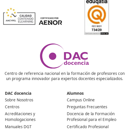
¿Tienes dudas? ¡Aquí las respond
¿Puedo realizar el examen si hace tiempo que no he
estudiado?
Por supuesto, en DAC Docencia te preparamos, aunqu
mucho tiempo que no estudies, podrás conseguir tus
objetivos. Estarás en contacto con formadores que te
ayudarán a obtener los mejores resultados posibles a l
plazo. Conseguirás lo que te propongas siguiendo el te
tu ritmo y volviendo a familiarizarte con los exámenes 
están esperando en la DGT.