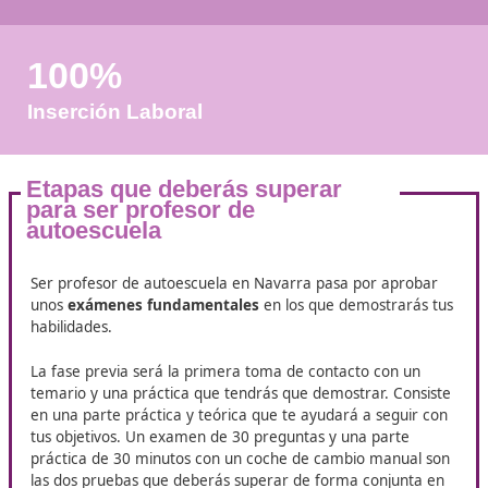
+50
Años de Experiencia
+25.000
Docentes Viales Formadas
100%
Inserción Laboral