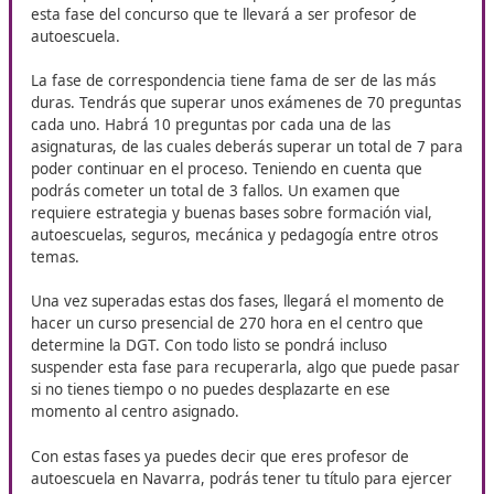
Etapas que deberás superar
para ser profesor de
autoescuela
Ser profesor de autoescuela en Navarra pasa por apr
unos
exámenes fundamentales
en los que demostrar
habilidades.
La fase previa será la primera toma de contacto con 
temario y una práctica que tendrás que demostrar. Co
en una parte práctica y teórica que te ayudará a segui
tus objetivos. Un examen de 30 preguntas y una parte
práctica de 30 minutos con un coche de cambio manua
las dos pruebas que deberás superar de forma conjun
esta fase del concurso que te llevará a ser profesor de
autoescuela.
La fase de correspondencia tiene fama de ser de las 
duras. Tendrás que superar unos exámenes de 70 pre