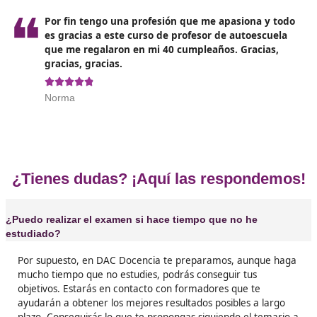
Opiniones sobre nuestro curso p
Profesor de Autoescuela en Nava
❝
Parecía complicado y ahora veo que todo esta
mí. En DAC docencia me dieron las herramient
confianza necesaria para ser profesor de auto





Dominico
❝
La realidad del mercado laboral me empujó a r
ese cambio necesario que me hizo conseguir 
profesión mejor remunerada, ahora soy profes
autoescuela en Navarra gracias a este curso.





Julen