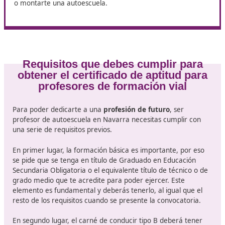
cada uno. Habrá 10 preguntas por cada una de las
asignaturas, de las cuales deberás superar un total de
poder continuar en el proceso. Teniendo en cuenta qu
podrás cometer un total de 3 fallos. Un examen que
requiere estrategia y buenas bases sobre formación via
autoescuelas, seguros, mecánica y pedagogía entre ot
temas.
Una vez superadas estas dos fases, llegará el moment
hacer un curso presencial de 270 hora en el centro qu
determine la DGT. Con todo listo se pondrá incluso
suspender esta fase para recuperarla, algo que puede
si no tienes tiempo o no puedes desplazarte en ese
momento al centro asignado.
Con estas fases ya puedes decir que eres profesor de
autoescuela en Navarra, podrás tener tu título para ej
o montarte una autoescuela.