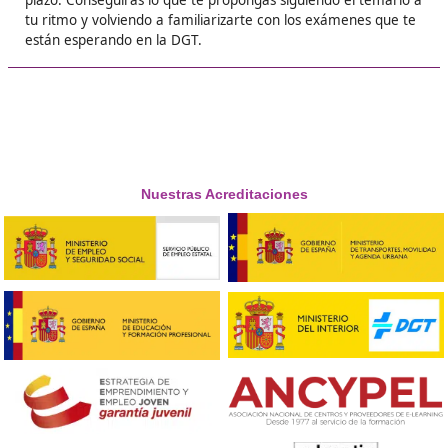
❝
Dar el paso de apuntarse a un curso privado e
solución para poder cambiar de sector, estás 
contacto con grandes profesionales que harán
posible para que apruebes y consigas tus obje





Alexia
❝
Por fin tengo una profesión que me apasiona 
es gracias a este curso de profesor de autoesc
que me regalaron en mi 40 cumpleaños. Graci
gracias, gracias.





Norma