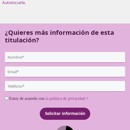
por completo tu futuro profesional.
En
DAC Docencia
te preparamos para ser
Profesor de
Autoescuela.
¿Quieres más información de es
titulación?
{user:display_name}
*
Email
*
Teléfono
*