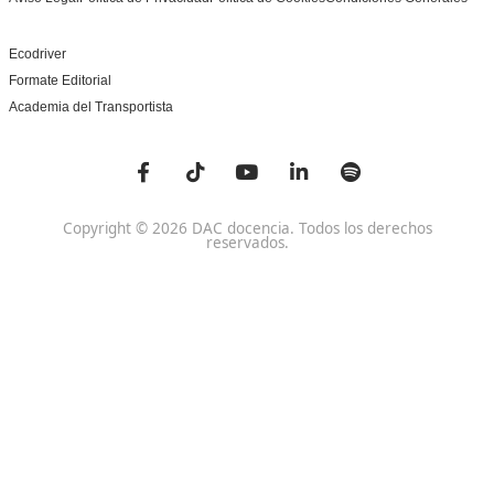
Centro de referencia nacional en la formación de profe
un programa innovador para expertos docentes especia
DAC docencia
Alumnos
Sobre Nosotros
Campus Online
Centros
Preguntas Frecuentes
Acreditaciones y
Docencia de la Formac
Homologaciones
Profesional para el Em
Manuales DGT
Certificado Profesional