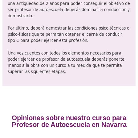
Requisitos que debes cumplir p
obtener el certificado de aptitud 
profesores de formación vial
Para poder dedicarte a una
profesión de futuro
, ser
profesor de autoescuela en Navarra necesitas cumplir
una serie de requisitos previos.
En primer lugar, la formación básica es importante, po
se pide que se tenga en título de Graduado en Educaci
Secundaria Obligatoria o el equivalente título de técnic
grado medio que te acredite para poder ejercer. Este
elemento es fundamental y deberás tenerlo, al igual qu
resto de los requisitos cuando se presente la convocato