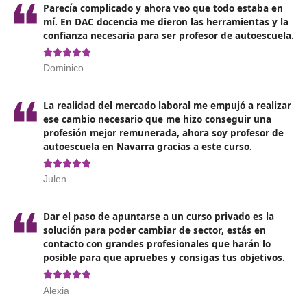
En segundo lugar, el carné de conducir tipo B deberá t
una antigüedad de 2 años para poder conseguir el obje
ser profesor de autoescuela deberás dominar la condu
demostrarlo.
Por último, deberá demostrar las condiciones psico-téc
psico-físicas que te permitan obtener el carné de condu
tipo C para poder ejercer esta profesión.
Una vez cuentes con todos los elementos necesarios p
poder ejercer de profesor de autoescuela deberás pon
manos a la obra con un curso a tu medida que te perm
superar las siguientes etapas.