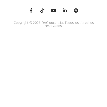
Centro de referencia nacional en la formación de profe
un programa innovador para expertos docentes especia
DAC docencia
Alumnos
Sobre Nosotros
Campus Online
Centros
Preguntas Frecuentes
Acreditaciones y
Docencia de la Formac
Homologaciones
Profesional para el Em
Manuales DGT
Certificado Profesional
SSC_017_5B
Bolsa de Empleo
Habilitación para la D
Trabaja con Nosotros
grados A-B-C
Metaverso Minecraft
Competencia Profesion
Blog
el Transporte
Contacto