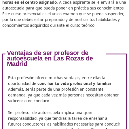
La primera fase para convertirte en profesor de autoesc
consta de dos partes. En primer lugar, tendrás que aprob
examen teórico de 30 preguntas sobre seguridad vial
y señales
. Por otro lado, te enfrentarás a un examen prá
30 minutos en un coche de cambio manual.
La segunda fase, conocida como
la fase de corresponde
consiste en medir los conocimientos adquiridos a lo largo 
Aquí deberás realizar dos exámenes de 70 preguntas, co
preguntas por cada asignatura del temario, desde mecán
psicología.
La tercera etapa de esta carrera es
un curso presencial
horas en el centro asignado
. A cada aspirante se le env
autoescuela para que pueda poner en práctica sus conoc
Este curso presencial es el único examen que se puede s
por lo que debes estar preparado y demostrar tus habilid
conocimientos adquiridos durante el curso teórico.