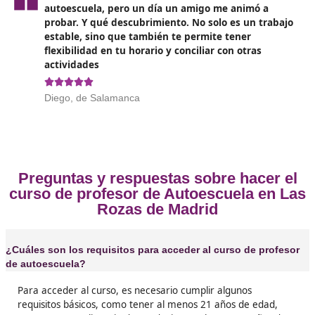
❝
he hecho en mi vida. Además de enseñar a con
te conviertes en el mejor amigo de tus alumno





Marcos, de Madrid
❝
Yo siempre fui una apasionada de los coches, 
decidí hacer el curso de profesor de autoescu
compartir mi pasión con los demás. Y vaya si a





Juani, de Baracaldo
❝
La formación para ser profesor de autoescuel
ser un poco intensa, pero te aseguro que vale 
pena. Aprenderás todo lo necesario para ense
manera efectiva y segura, desde las normas d
tráfico hasta las técnicas de enseñanza más
modernas.