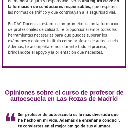
Ventajas de ser profesor de
autoescuela en Las Rozas de
Madrid
Esta profesión ofrece muchas ventajas, entre ellas la
oportunidad de
conciliar tu vida profesional y famili
Además, serás parte de una profesión en constante
demanda, ya que cada vez más personas necesitan ob
su licencia de conducir.
Ser profesor de autoescuela implica una gran
responsabilidad, ya que tendrás la tarea de enseñar a
futuros conductores las habilidades necesarias para co
de manera segura y responsable. Serás
una figura cl
la formación de conductores responsables
, que res