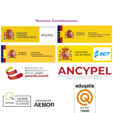
Rozas de Madrid
¿Cuáles son los requisitos para acceder al curso de p
de autoescuela?
Para acceder al curso, es necesario cumplir algunos
requisitos básicos, como tener al menos 21 años de ed
contar con una licencia de conducir con al menos 2 añ
antigüedad y poseer un título de educación secundaria
equivalente.
¿Hay salidas laborales una vez finalizado el curso?
Sí, una vez finalizado el curso, se abren diversas
oportunidades laborales. Los profesores de autoescuel
pueden trabajar en autoescuelas, centros de formación 
empresas de transporte, entre otros. Además, también