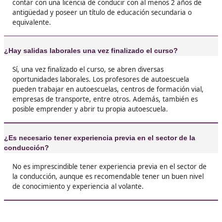





Manuela T.
❝
Yo nunca me había planteado ser profesor de
autoescuela, pero un día un amigo me animó 
probar. Y qué descubrimiento. No solo es un t
estable, sino que también te permite tener
flexibilidad en tu horario y conciliar con otras
actividades





Diego, de Salamanca
Preguntas y respuestas sobre hac
curso de profesor de Autoescuela 