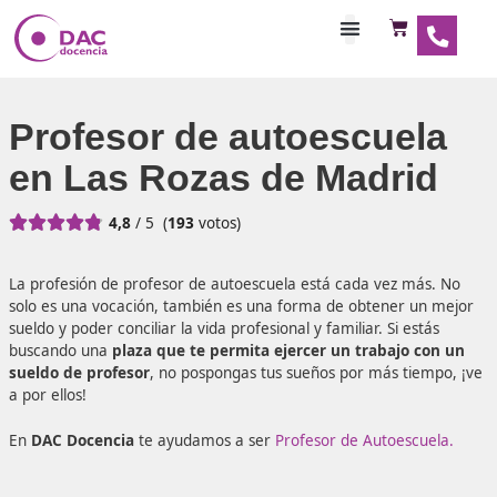
Habilitaciones Doce
Profesor de autoescue
en Las Rozas de Madri





4,8
/ 5
(
193
votos)
La profesión de profesor de autoescuela está cada vez m
solo es una vocación, también es una forma de obtener 
sueldo y poder conciliar la vida profesional y familiar. Si es
buscando una
plaza que te permita ejercer un trabajo 
sueldo de
profeso
r
, n
o pospongas tus sueños por más ti
a por ellos!