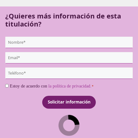
En
DAC Docencia
te ayudamos a ser
Profesor de Autoesc
¿Quieres más información de es
titulación?
{user:display_name}
*
Email
*
Teléfono
*
Consentimiento
Estoy de acuerdo con
la política de privacidad.
*
*