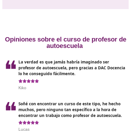
de que se presente la convocatoria que normalmente 
finales de año, pondrás hilo en la aguja en esta nueva 
profesional que puedes emprender.
Tener el graduado en Educación Secundaria es vital.
caso de ser anterior a este título, deberás tener el tí
técnico de la antigua FP. También sirve el certificado
profesionalidad de nivel 2.
Además de este título el hecho de ser buen conduct
también influye. Se necesita el carné tipo B con una
antigüedad de como mínimo 2 años.
Por último, la DGT comprobará que se tienen las
condiciones psico-físicas y psico-técnicas necesarias 
conseguir el permiso tipo C.
Estos tres requisitos son fundamentales y deben ser pr
la convocatoria, de esta manera se podrá emprender e
curso y ponerse manos a la obra para ser profesor de