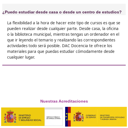
❝
Soñé con encontrar un curso de este tipo, he 
muchos, pero ninguno tan específico a la hora
encontrar un trabajo como profesor de autoes





Lucas
❝
Nunca es tarde si el curso es bueno, cambiaría
dicho para reflejar una realidad de personas 
con más de 50 años puedo trabajar, por fin, de
me gusta.





Rafa
❝
La realidad de un momento de crisis como es
empujado a realizar un curso de esos que te 
a encontrar un trabajo de calidad, ser profeso
autoescuela es ahora mi realidad.