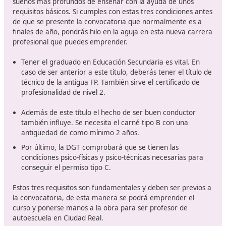
La última parte de la prueba es la que supone la
realización de un
curso de 270 horas
en un centro 
elige la DGT. Esta es la única parte o etapa de esta
aventura para convertirse en profesor de autoescu
Ciudad Real.
Elementos que debes tener antes
obtener el certificado de aptitud
profesor de formación vial
Ser
profesor de formación vial
no implica tener un tít
universitario, sino más bien que puedes hacer realidad 
sueños más profundos de enseñar con la ayuda de uno
requisitos básicos. Si cumples con estas tres condicione