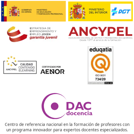





Cristina
Respondemos a tus pregunta
¿Puedo estudiar desde casa o desde un centro de es
La flexibilidad a la hora de hacer este tipo de cursos es
pueden realizar desde cualquier parte. Desde casa, la o
o la biblioteca municipal, mientras tengas un ordenador
que ir leyendo el temario y realizando las correspondie
actividades todo será posible. DAC Docencia te ofrece 
materiales para que puedas estudiar cómodamente d
cualquier lugar.