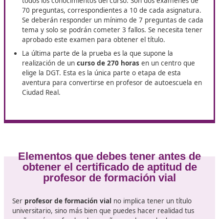
Una serie de pasos, exámenes y pruebas serán necesa
para obtener el título de
profesor de autoescuela
de
Ciudad Real
.
La
fase previa
supone la realización de dos pruebas
parte teórica que se realiza con un examen de 30
preguntas y una práctica que supone un examen de
conducción con un coche de cambio manual durant
minutos. Se deben aprobar las dos partes para pod
continuar en el concurso.
La
fase de correspondencia
es la que pone a prue
todos los conocimientos del curso. Son dos exámene
70 preguntas, correspondientes a 10 de cada asigna
Se deberán responder un mínimo de 7 preguntas d
tema y solo se podrán cometer 3 fallos. Se necesita
aprobado este examen para obtener el título.