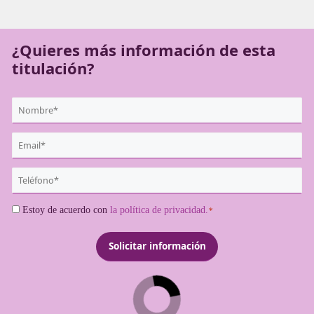
En
DAC Docencia
te ayudamos a ser
Profesor de Autoesc
¿Quieres más información de es
titulación?
{user:display_name}
*
Email
*
Teléfono
*
Consentimiento
Estoy de acuerdo con
la política de privacidad.
*