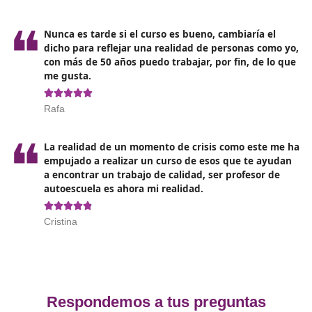
autoescuela en Ciudad Real.
Opiniones sobre el curso de profes
autoescuela
❝
La verdad es que jamás habría imaginado ser
profesor de autoescuela, pero gracias a DAC 
lo he conseguido fácilmente.





Kiko