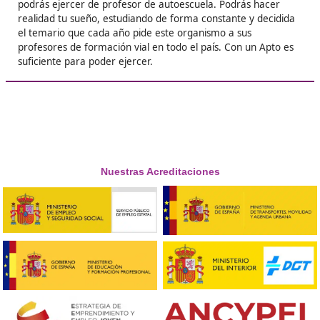
Layla
❝
Optar a un empleo mejor es lo que me llevó a 
paso, ahora son profesor de autoescuela graci
este curso.





Luís Alfonso
❝
Me dedicaba a un sector muy distinto, pero de
tomarme un par de años sabáticos en los que
formé con este curso como profesor.





Manuel