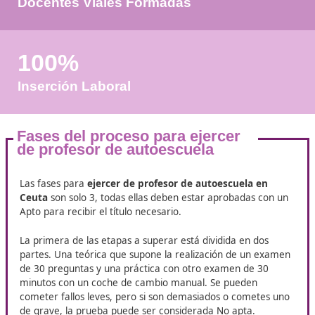
+50
Años de Experiencia
+25.000
Docentes Viales Formadas
100%
Inserción Laboral