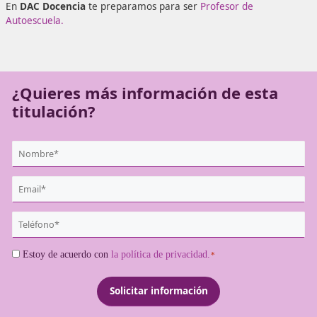
estar esperándote un futuro prospero como formador de
disciplina que siempre tiene demanda la de formación vial
En
DAC Docencia
te preparamos para ser
Profesor de
Autoescuela.
¿Quieres más información de es
titulación?
{user:display_name}
*
Email
*
Teléfono