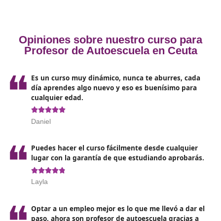
obtener el
certificado de aptitud
que permite ejerce
profesor de autoescuela en Ceuta.
El primero de los requisitos fundamentales es contar c
formación mínima, en este caso, un graduado en educ
secundaria o ESO permite acceder al título. Aunque t
puedes acreditarte con un titulo de técnico o un grado
o nivel 2 de certificado de profesionalidad.
El segundo de los requisitos que se debe cumplir es ten
carné de conducir tipo B con un mínimo de 2 años de
antigüedad.
Por último, capacidad para pasar un psicotécnico y psic
que de acceso a un carné tipo C. De esta manera se 
demostrar las habilidades necesarias para ser profesor
una disciplina tan importante como la formación vual e
autoescuela.