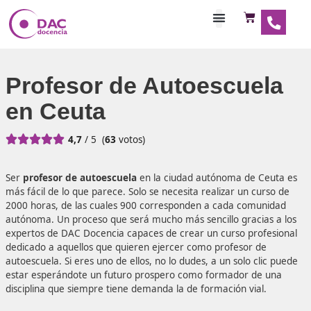
Habilitaciones Doce
Profesor de Autoescue
en Ceuta





4,7
/ 5
(
63
votos)
Ser
profesor de autoescuela
en la ciudad autónoma de 
más fácil de lo que parece. Solo se necesita realizar un c
2000 horas, de las cuales 900 corresponden a cada comu
autónoma. Un proceso que será mucho más sencillo graci
expertos de DAC Docencia capaces de crear un curso pro
dedicado a aquellos que quieren ejercer como profesor d
autoescuela. Si eres uno de ellos, no lo dudes, a un solo c