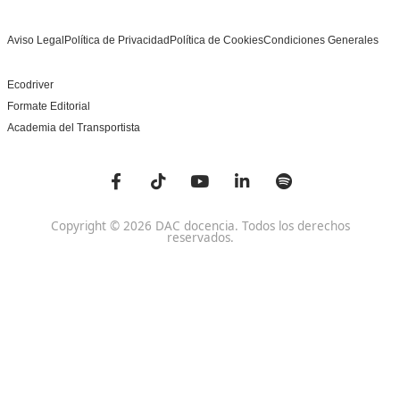
Centro de referencia nacional en la formación de profe
un programa innovador para expertos docentes especia
DAC docencia
Alumnos
Sobre Nosotros
Campus Online
Centros
Preguntas Frecuentes
Acreditaciones y
Docencia de la Formac
Homologaciones
Profesional para el Em
Manuales DGT
Certificado Profesional
SSC_017_5B
Bolsa de Empleo