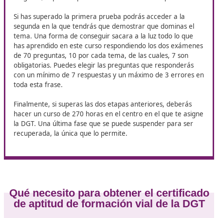
Fases del proceso para ejercer
de profesor de autoescuela
Las fases para
ejercer de profesor de autoescuela
e
Ceuta
son solo 3, todas ellas deben estar aprobadas c
Apto para recibir el título necesario.
La primera de las etapas a superar está dividida en do
partes. Una teórica que supone la realización de un 
de 30 preguntas y una práctica con otro examen de 3
minutos con un coche de cambio manual. Se pueden
cometer fallos leves, pero si son demasiados o comete
de grave, la prueba puede ser considerada No apta.
Si has superado la primera prueba podrás acceder a l
segunda en la que tendrás que demostrar que dominas
tema. Una forma de conseguir sacara a la luz todo lo 
has aprendido en este curso respondiendo los dos ex