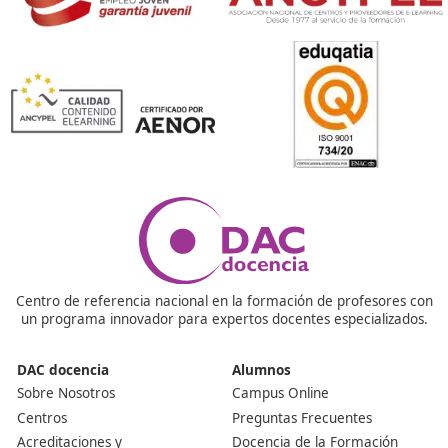
¿Tienes dudas? ¡Aquí las respond
¿Puedo ejercer de profesor de autoescuela nada más 
curso?
Este curso te prepara para el examen de la DGT, si lo 
podrás ejercer de profesor de autoescuela. Podrás hac
realidad tu sueño, estudiando de forma constante y de
el temario que cada año pide este organismo a sus
profesores de formación vial en todo el país. Con un A
suficiente para poder ejercer.