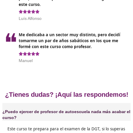
Opiniones sobre nuestro curso p
Profesor de Autoescuela en Ceu
❝
Es un curso muy dinámico, nunca te aburres, 
día aprendes algo nuevo y eso es buenísimo p
cualquier edad.





Daniel
❝
Puedes hacer el curso fácilmente desde cualq
lugar con la garantía de que estudiando apro




