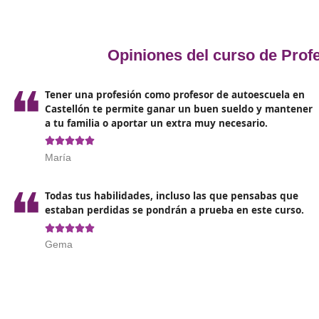
eres de antes de este título debes tener el título
de técnico, es decir, el equivalente a Grado
Medio.
El carné de conducir B que da acceso a este
curso debe tener una antigüedad mínima de 2
años para poder demostrar la destreza al volan
con tus alumnos.
Por último, se deben cumplir unos requisitos
psico-físicos o psico-técnicos que te permitan
aprobar el carné C de conducción.