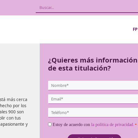
a en
¿Quieres más
de esta titula
{user:display_name}
*
Email
Castellón
está más cerca
*
e profesor hecho por los
Teléfono
, de las cuales 900 son
*