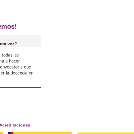
e Profesor de autoescuela en Castel
❝
uela en
Cumplía con los requisitos y me a
 mantener
curso, hacia mucho que, no estud
pareció muy sencillo.





Inés
❝
as que
Es un curso de profesor de autoe
 curso.
te prepara bien para conseguir u
pruebas.





Fran