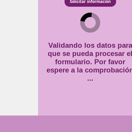
para cumplir con tus
Consentimiento
 profesión apasionante y
Estoy de acuerdo con
la
*
uela.
Validando lo
que se pueda
formulario
espere a la 
..