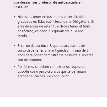
Exigencias para obtener el
certificado de aptitud para
profesores de Formación Vial
Para poder presentarte a la convocatoria que año
tras año realiza la DGT se necesitan unos requisito
básicos para poder inscribirse. Un nivel formativo
que será el punto de partida y unos conocimientos
sobre conducción que te permitirán conseguir lo
que deseas,
ser profesor de autoescuela en
Castellón
.
Necesitas tener en tus manos el certificado o
graduado en Educación Secundaria Obligatoria. 