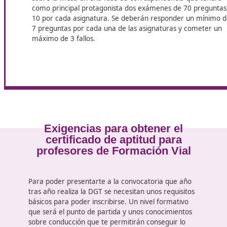
S
erás
profesor de autoescuela
en Castellón
cuando
profesor de Formación Vial que necesitas para pode
La previa es la primera de las pruebas y consta d
de 30 preguntas sobre normas, seguridad vial y s
Una parte teórica y otra práctica que juntas rep
inicio a este curso de profesor de autoescuela qu
deseas obtener. Por un lado, deberás responder
Todos los conocimientos aprendidos en este curs
sobre la mesa en una fase de correspondencia q
como principal protagonista dos exámenes de 70
10 por cada asignatura. Se deberán responder 
7 preguntas por cada una de las asignaturas y c
máximo de 3 fallos.