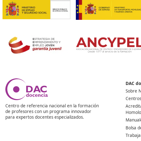
¿Tienes dudas? ¡Aquí las 
¿Puedo presentarme en varias comunidades autónom
En DAC Docencia tenemos el curso de profesor de auto
comunidades, si suspendes o te mudas, podrás optar d
realidad tu sueño. Es un curso que te permite present
se realiza año tras año y que te da un certificado para
cualquier momento o lugar.