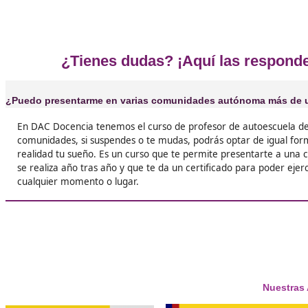
Opiniones del curso d
❝
Tener una profesión como profesor de autoesc
Castellón te permite ganar un buen sueldo y
a tu familia o aportar un extra muy necesario.





María
❝
Todas tus habilidades, incluso las que pensab
estaban perdidas se pondrán a prueba en este





Gema