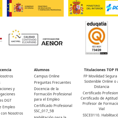
respondemos!
a más de una vez?
escuela de todas las
e igual forma a hacer
arte a una convocatoria que
 poder ejercer la docencia en