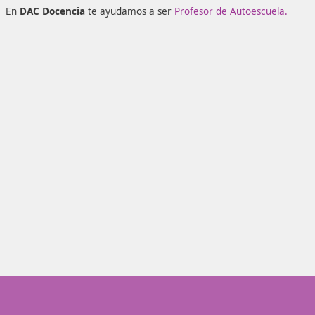
propias de cada comunidad autónoma, te está esperando 
sueños. No esperes más y empieza a prepararte para una
con un buen sueldo.
En
DAC Docencia
te ayudamos a ser
Profesor de Autoesc