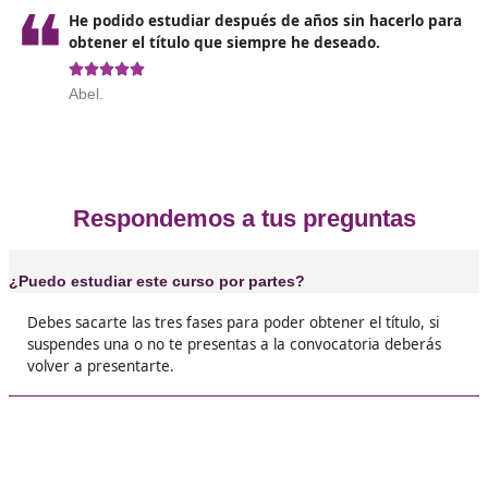
autoescuela
❝
Este curso te permite ser profesor de autoesc
forma rápida y fácil, de la mano de los mejore
profesionales.





Paco
❝
Quería estudiar algo que me permitiera gana
bien la vida y gracias a este curso lo he conse





Julia
❝
Estaba siempre mirando los coches de autoes
pensando cómo podría ser uno de ellos, ahor
miran a mi gracias a estos profesionales de D