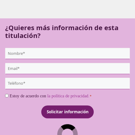
aquello que necesitas invirtiendo mucho menos tiempo en
te gusta. Toma nota de cómo ser profesor de Autoescuel
Alcorcón.
¿Quieres más información de es
titulación?
{user:display_name}
*
Email
*
Teléfono
*