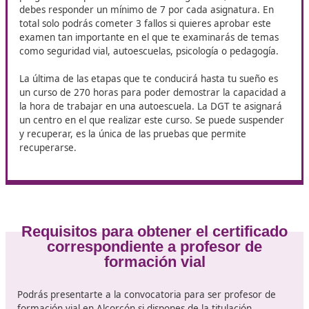
Hay un total de tres fases por las que todo aspirante a
profesor de autoescuela en Alcorcón debe pasar.
La primera de las fases está divida en dos partes. En la
primera de ellas deberás responder un total de 30
preguntas, sobre seguridad vial, normas y señales. La
segunda parte será un examen práctico de 30 minuto
un coche de cambio manual. Puedes cometer algún fal
leve, pero solo uno grave.
La segunda etapa consiste en dos exámenes de 70
preguntas. 10 por cada una de las asignaturas, de las 
debes responder un mínimo de 7 por cada asignatura.
total solo podrás cometer 3 fallos si quieres aprobar e
examen tan importante en el que te examinarás de t
como seguridad vial, autoescuelas, psicología o pedago