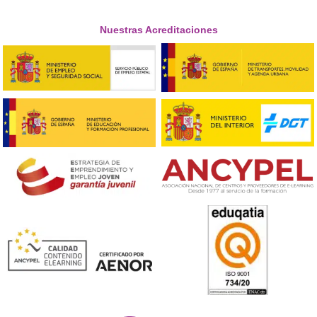
Docencia.





Ramiro
❝
He podido estudiar después de años sin hacer
obtener el título que siempre he deseado.





Abel.
Respondemos a tus pregunta
¿Puedo estudiar este curso por partes?