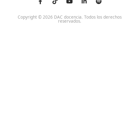
DAC docencia
Alumnos
Sobre Nosotros
Campus Online
Centros
Preguntas Frecuentes
Acreditaciones y
Docencia de la Formac
Homologaciones
Profesional para el Em
Manuales DGT
Certificado Profesional
SSC_017_5B
Bolsa de Empleo
Habilitación para la D
Trabaja con Nosotros
grados A-B-C
Metaverso Minecraft
Competencia Profesion
Blog
el Transporte
Contacto
Titulaciones TOP FP
FP Movilidad Segura y Sostenible Online o a Distan
Certificado Profesional Certificado de Aptitud de Prof
Formación Vial