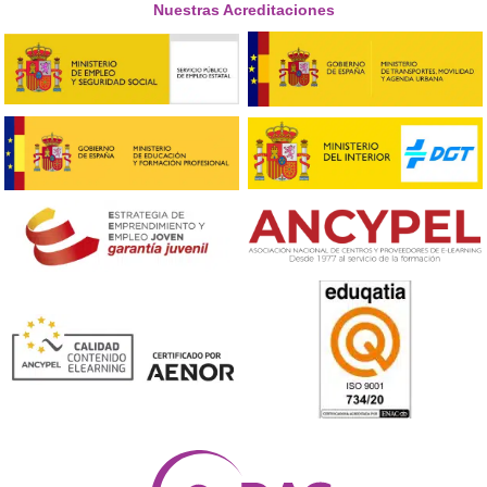
Respondemos tus dudas sobre el 
Superior de Movilidad Segura 
Sostenible en Vitoria
¿Qué oportunidades profesionales ofrece el título de
Movilidad Segura y Sostenible?
Al obtener este título, tendrás la posibilidad de desem
en diversos roles, como especialista en movilidad sosten
administrador de tráfico o técnico en transporte, entre
¿Es imprescindible contar con conocimientos previos
ámbito para realizar esta formación?
No es necesario contar con experiencia previa, ya que 
programa educativo te proporcionará toda la informac
habilidades requeridas para trabajar en el campo de la