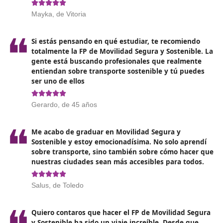
en las vías y la movilidad. La metodología que se empl
moderna, innovadora y se ajusta a las necesidades
contemporáneas del ámbito de la conducción.
Contará
un plan de especialización y con herramientas que 
proporcionarán el soporte necesario
para recibir la
educación más integral. Además, todos estos recursos
estarán acompañados de un seguimiento personalizad
asegurando tu apoyo continuo a lo largo de tu proceso
formación.
Opiniones sobre el Técnico Superi
Movilidad Segura y Sostenible en V