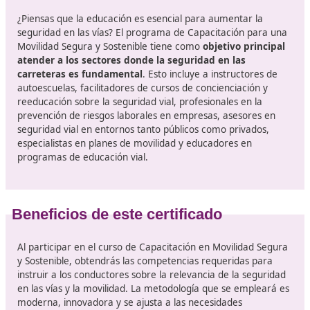
octubre, establece el reglamento que regula las
esc
privadas de formación
de conductores.
El 18 de junio de 1998 se emitió una normativa que
establece las directrices para la formación de
conductores de vehículos que transporten merca
peligrosas
, así como para los centros habilitados a
impartir dichos cursos.
Junto a lo anterior, la Orden INT/2596/2005, publica
28 de julio, regula los
programas de concienciació
reeducación vial
dirigidos a quienes poseen un per
licencia de conducción.
Los interesados en esta formación
¿Piensas que la educación es esencial para aumentar l