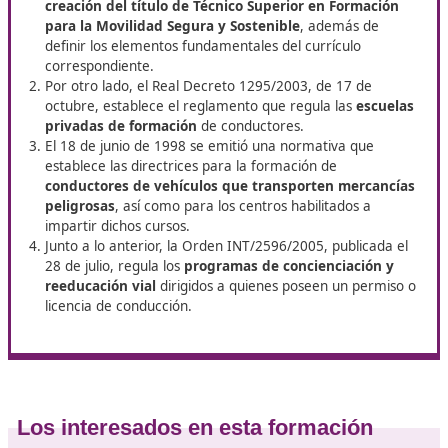
Movilidad Segura y Sostenible en Vi
En DAC, estamos comprometidos con tu éxito. Nuestro ob
proporcionarte una formación integral que te prepare pa
enfrentar los retos del futuro en el ámbito de la movilida
esperes más y únete a nosotros para dar el siguiente pas
carrera profesional en Vitoria. ¡Te esperamos! Hazte ya c
título de
Técnico Superior de Movilidad Segura y Sostenibl
La regulación legal
El Real Decreto 174/2021, de 23 de marzo, establec
creación del título de Técnico Superior en Formac
para la Movilidad Segura y Sostenible
, además de
definir los elementos fundamentales del currículo
correspondiente.
Por otro lado, el Real Decreto 1295/2003, de 17 de