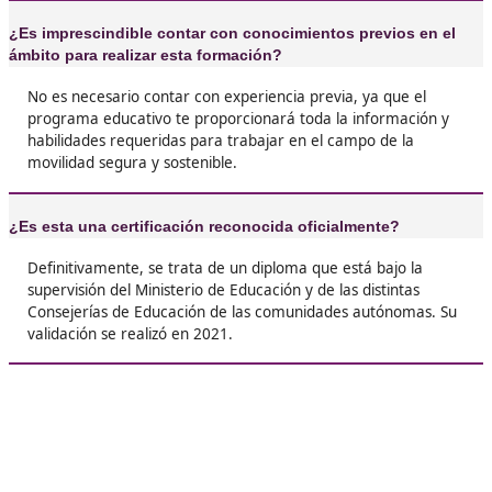
❝
Sostenible y estoy emocionadísima. No solo a
sobre transporte, sino también sobre cómo h
nuestras ciudades sean más accesibles para t





Salus, de Toledo
❝
Quiero contaros que hacer el FP de Movilidad
y Sostenible ha sido un viaje increíble. Desde
empecé, he aprendido no solo sobre coches y
bicicletas, sino también sobre planificación u
sostenibilidad.





Emilia G.O.