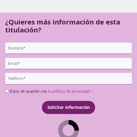
planeta. Sácate tu título de movilidad segura y sostenible 
Vitoria.
¿Quieres más información de es
titulación?
{user:display_name}
*
Email
*
Teléfono
*
Consentimiento
Estoy de acuerdo con
la política de privacidad.
*