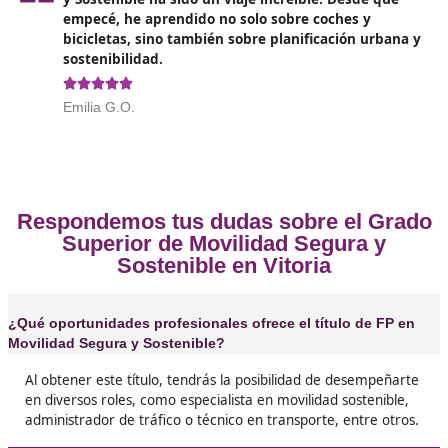
❝
Solo quiero deciros que sacarse el título de FP
Movilidad Segura y Sostenible ha sido una de 
mejores decisiones. Aprendí un montón sobre
hacer que las ciudades sean más amables con 
medio ambiente.





Mayka, de Vitoria
❝
Si estás pensando en qué estudiar, te recomi
totalmente la FP de Movilidad Segura y Sosten
gente está buscando profesionales que realm
entiendan sobre transporte sostenible y tú p
ser uno de ellos





Gerardo, de 45 años
Me acabo de graduar en Movilidad Segura y