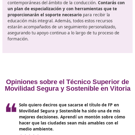
seguridad en las vías? El programa de Capacitación pa
Movilidad Segura y Sostenible tiene como
objetivo pri
atender a los sectores donde la seguridad en las
carreteras es fundamental
. Esto incluye a instructore
autoescuelas, facilitadores de cursos de concienciación
reeducación sobre la seguridad vial, profesionales en l
prevención de riesgos laborales en empresas, asesores
seguridad vial en entornos tanto públicos como privado
especialistas en planes de movilidad y educadores en
programas de educación vial.
Beneficios de este certificado
Al participar en el curso de Capacitación en Movilidad 
y Sostenible, obtendrás las competencias requeridas p
instruir a los conductores sobre la relevancia de la seg