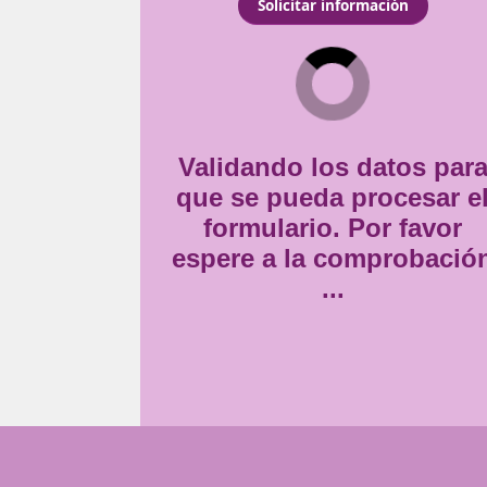
nales capaces de
Consentimiento
vez más urbano y con un
Estoy de acuerdo con
la
 comodidad de tu casa a
*
Validando lo
que se pueda
formulario
espere a la 
..