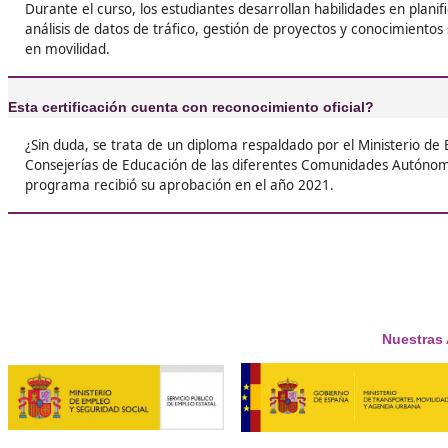





Andrés F.L.
Respondemos tus dudas sob
Superior de Movilidad Segura y So
¿Qué es el FP de Movilidad Segura y Sostenible?
Es una formación profesional que se centra en la gesti
fomentando el uso de medios de transporte sostenibles 
formar profesionales capaces de planificar, gestionar y