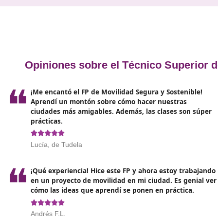
Encargado de
diseñar y gestionar sistemas d
transporte
que sean eficaces y sostenibles.
Gestor de Proyectos de Movilidad: Responsable
de coordinar
proyectos relacionados con la
movilidad sostenible
, desde su concepción ha
su implementación.
Consultor Ambiental: Proporciona asesoramien
sobre
cómo implementar prácticas sostenibl
en el transporte y la movilidad.
Inspector de Seguridad Vial: Se asegura de que
las
normativas de seguridad se cumplan
en l
infraestructuras y en los sistemas de transporte