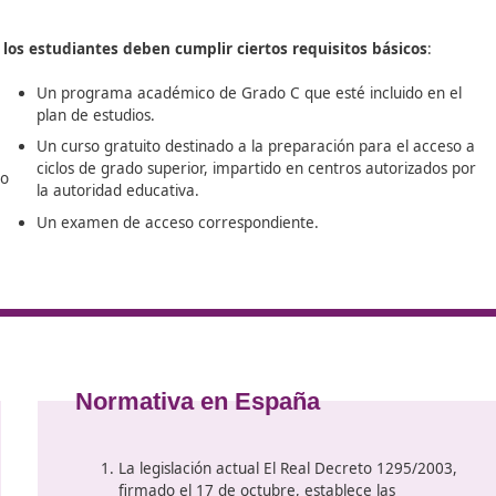
cialización único que te proporcionará todos los recursos
dad segura y sostenible
. Nuestro objetivo es darte un a
onos de que cuentes con el apoyo que necesitas para desarr
de Movilidad Segura y Sostenible
en Tudela.
 de FP
Sostenible,
los estudiantes deben cumplir ciertos requisi
Un programa académico de Grado C que est
plan de estudios.
nal o un
Un curso gratuito destinado a la preparaci
ciclos de grado superior, impartido en cent
rofesional o
la autoridad educativa.