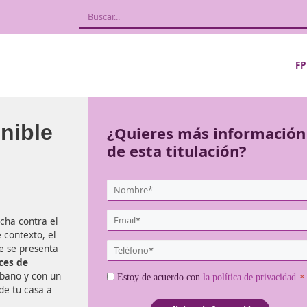
Sostenible
¿Quieres más
de esta titula
{user:display_name}
*
Email
tal en la lucha contra el
*
es. En este contexto, el
Teléfono
y Sostenible se presenta
*