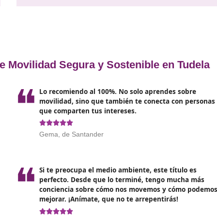
vehículos que transportan me
e
peligrosas
, además de señalar 
autorizados para impartir estos
La Orden INT/2596/2005, publica
establece las directrices para
l
sta
sensibilización y reeducación
tráfico
dirigidos a individuos qu
to
permiso o licencia de conducir.
es
Por otro lado, el Real Decreto 
aprobado el 23 de marzo, intro
Técnico Superior en Formació
Segura y Sostenible, además de 
as
aspectos esenciales del currícu
.
esta formación.