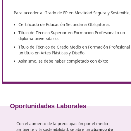
¡Bienvenido a DAC! Aquí te ofrecemos un programa de espe
una
formación de excelencia en el ámbito de la movili
personalizado en cada etapa de tu aprendizaje, aseguránd
conocimientos. Consigue ya tu título de
Técnico Superior 
Requisitos para Acceder al Grado
Para acceder al Grado de FP en Movilidad Segura y 
Certificado de Educación Secundaria Obligatoria.
Título de Técnico Superior en Formación Profesio
diploma universitario.
Título de Técnico de Grado Medio en Formación P