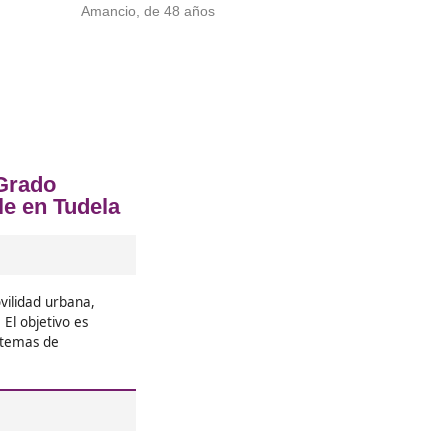
erior de Movilidad Segura y Sostenib
❝
nible!
Lo recomiendo al 100%. No solo 
s
movilidad, sino que también te c
on súper
que comparten tus intereses.





Gema, de Santander
❝
trabajando
Si te preocupa el medio ambiente,
genial ver
perfecto. Desde que lo terminé,
ca.
conciencia sobre cómo nos mov
mejorar. ¡Anímate, que no te arre