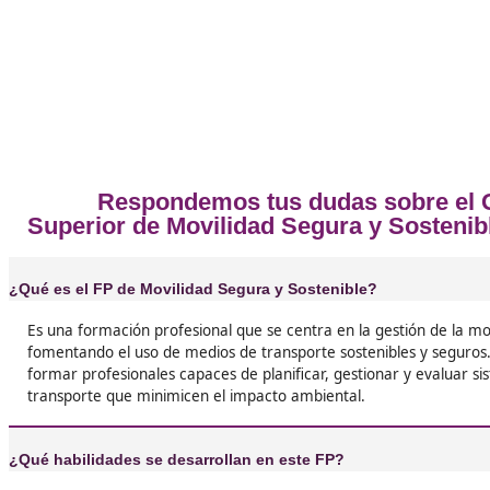
Opiniones sobre el Técnico Sup
❝
¡Me encantó el FP de Movilidad Segura y Soste
Aprendí un montón sobre cómo hacer nuestra
ciudades más amigables. Además, las clases s
prácticas.





Lucía, de Tudela
❝
¡Qué experiencia! Hice este FP y ahora estoy 
en un proyecto de movilidad en mi ciudad. Es 
cómo las ideas que aprendí se ponen en prácti