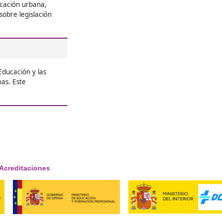





Amancio, de 48 años
re el Grado
stenible en Tudela
ón de la movilidad urbana,
y seguros. El objetivo es
 evaluar sistemas de