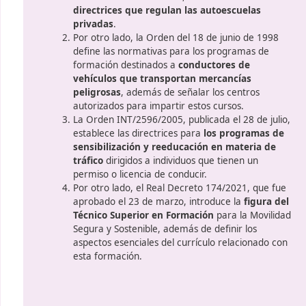
Un examen de acceso correspondiente.
Normativa en España
La legislación actual El Real D
e
firmado el 17 de octubre, estab
directrices que regulan las a
as
privadas
.
Por otro lado, la Orden del 18 
define las normativas para los
formación destinados a
conduc