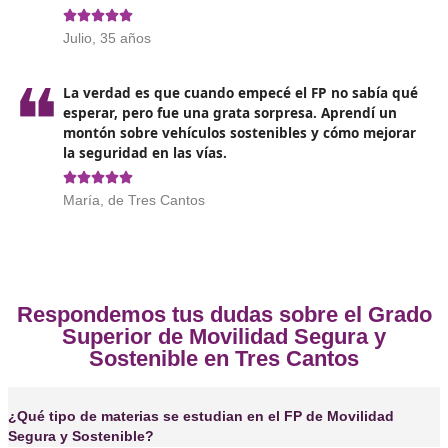
conductores, cumpliendo con la legislación pertinent
Opiniones sobre el Técnico Superi
Movilidad Segura y Sostenible en 
Cantos
❝
¡Chicos, sacarse el título de FP en Movilidad S
Sostenible ha sido una de las mejores decisio
mi vida! Ahora entiendo mucho más sobre có
moverme de manera responsable en la ciudad





Pablo P.F.