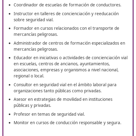
En DAC, te ponemos los mejores medios para que consigas 
de
Técnico Superior de Movilidad Segura y Sostenible
onli
Tres Cantos. Tienes a tu disposición
un programa de
especialización y herramientas que te proporcionarán el 
necesario para lograr una formación de calidad. Todos es
recursos incluyen orientación personalizada, asegurando 
constante a lo largo de tu proceso educativo.
Salidas laborales
Instructor en educación vial.
Coordinador de escuelas de formación de conducto
Instructor en talleres de concienciación y reeducaci
sobre seguridad vial.
Formador en cursos relacionados con el transporte