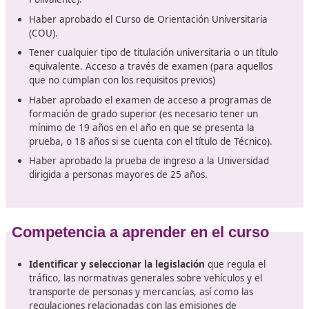
Requisitos
Para poder acceder a la formación, se requiere
cumpli
alguno de los siguientes requisitos
:
Tener el Título de Bachiller o un certificado que de
que se han aprobado todas las asignaturas del
Bachillerato.
Haber finalizado el segundo año de cualquier modal
Bachillerato experimental.
Poseer un Título de Técnico en Formación Profesiona
Grado Medio.
Contar con un Título de Técnico Superior, Técnico
Especialista o un título equivalente en términos
académicos.