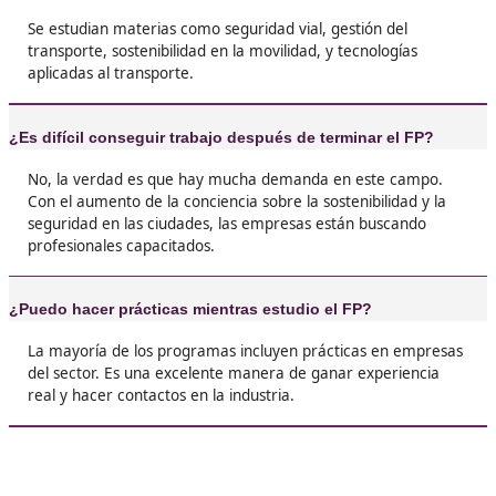
❝
¿Por qué no me animé antes? El FP de Movilid
Segura y Sostenible es súper interesante y prá
Aprendí sobre transporte público, bicicletas, 
tecnologías que ayudan al medio ambiente.





Daniela de Madrid
❝
El curso me abrió puertas en el sector de la m
y estoy involucrado en proyectos que realmen
hacen la diferencia.





Julio, 35 años
❝
La verdad es que cuando empecé el FP no sab
esperar, pero fue una grata sorpresa. Aprendí
montón sobre vehículos sostenibles y cómo m