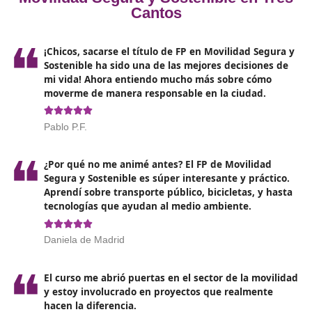
Identificar y seleccionar la legislación
que regula e
tráfico, las normativas generales sobre vehículos y e
transporte de personas y mercancías, así como las
regulaciones relacionadas con las emisiones de
contaminantes atmosféricos y la calidad del aire.
Organizar los recursos necesarios
para llevar a ca
proceso de enseñanza-aprendizaje, adaptándose a l
necesidades y características del alumnado o del gr
destinatario.
Evaluar el proceso educativo y los resultados obt
por los estudiantes
, elaborando y gestionando la
documentación correspondiente, y transmitir la
información necesaria para mejorar la calidad del se
Desarrollar programas enfocados en la educación 
la sostenibilidad
. Dirigir y organizar una institución
educativa privada o un centro de capacitación para