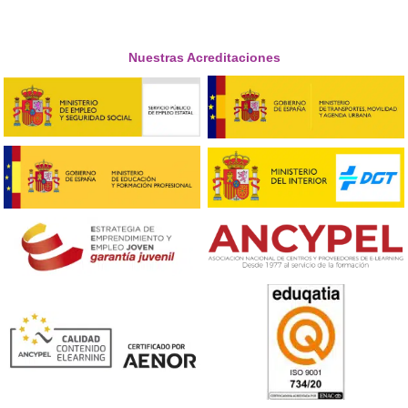
la seguridad en las vías.





María, de Tres Cantos
Respondemos tus dudas sobre el 
Superior de Movilidad Segura 
Sostenible en Tres Cantos
¿Qué tipo de materias se estudian en el FP de Movili
Segura y Sostenible?
Se estudian materias como seguridad vial, gestión del
transporte, sostenibilidad en la movilidad, y tecnologías
aplicadas al transporte.