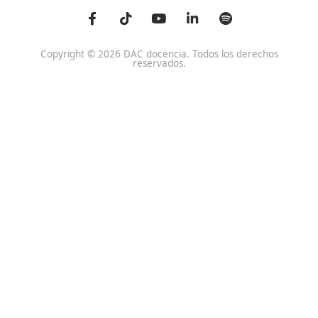
Centro de referencia nacional en la formación de profe
un programa innovador para expertos docentes especia
DAC docencia
Alumnos
Sobre Nosotros
Campus Online
Centros
Preguntas Frecuentes
Acreditaciones y
Docencia de la Formac
Homologaciones
Profesional para el Em
Manuales DGT
Certificado Profesional