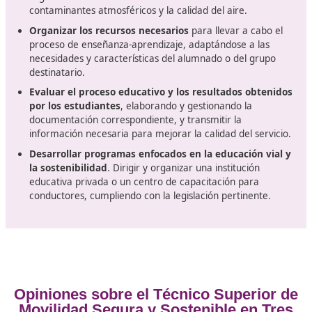
Haber completado el 3º de BUP (Bachillerato Unific
Polivalente).
Haber aprobado el Curso de Orientación Universitar
(COU).
Tener cualquier tipo de titulación universitaria o un t
equivalente. Acceso a través de examen (para aquel
que no cumplan con los requisitos previos)
Haber aprobado el examen de acceso a programas
formación de grado superior (es necesario tener un
mínimo de 19 años en el año en que se presenta la
prueba, o 18 años si se cuenta con el título de Técnic
Haber aprobado la prueba de ingreso a la Universid
dirigida a personas mayores de 25 años.
Competencia a aprender en el curs