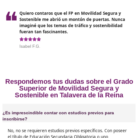
Opiniones sobre el Técnico Superi
Movilidad Segura y Sostenible 
Talavera de la Reina
❝
Si estás pensando en qué estudiar, te recomi
100% el FP de Movilidad Segura y Sostenible. Y
hice el año pasado y fue una pasada. Las clas
súper interesantes y conoces a gente genial





José Luis, de Cáceres