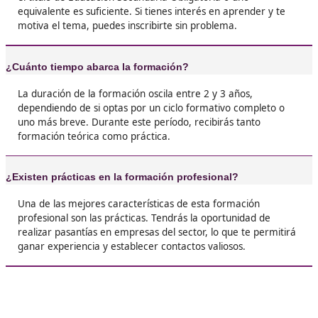
❝
Yo me saqué el título de FP en Movilidad Segu
Sostenible y no puedo estar más feliz. Al princ
dudaba un poco, pero ahora estoy súper agra
Aprendí un montón sobre seguridad vial y có
cuidar el medio ambiente.





Marcos, 43 años
❝
Desde que terminé el curso, he aprendido a m
mejor las situaciones en la carretera y a ser m
consciente sobre cómo nuestras decisiones af
medio ambiente.





Jonathan, de Talavera
❝
Quiero contaros que el FP en Movilidad Segur
Sostenible me abrió un montón de puertas. N