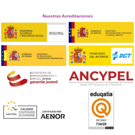
imaginé que los temas de tráfico y sostenibili
fueran tan fascinantes.





Isabel F.G.
Respondemos tus dudas sobre el 
Superior de Movilidad Segura 
Sostenible en Talavera de la Re
¿Es imprescindible contar con estudios previos para
inscribirse?
No, no se requieren estudios previos específicos. Con 
el título de Educación Secundaria Obligatoria o uno