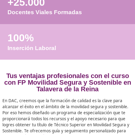
+50
Años de Experiencia
+25.000
Docentes Viales Formadas
100%
Inserción Laboral