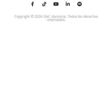
Centro de referencia nacional en la formación de profe
un programa innovador para expertos docentes especia
DAC docencia
Alumnos
Sobre Nosotros
Campus Online
Centros
Preguntas Frecuentes