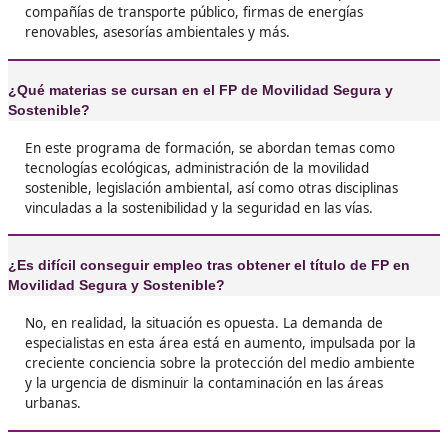





Silvia, 45 años
❝
En mi caso, me saqué el título de FP en Movili
Segura y Sostenible y estoy súper contenta. A
sobre transporte público, seguridad vial y tod
hay que saber para ser parte del cambio.





Irilia, G.J.
❝
Si estás dudando sobre qué hacer, te recomie
FP de Movilidad Segura y Sostenible sin pensar
una experiencia que te cambia la forma de ver
transporte. Aprendes a ser parte de solucione
y, además, tienes un montón de salidas labora




