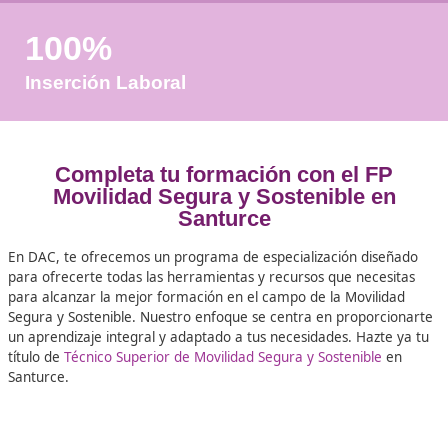
+50
Años de Experiencia
+25.000
Docentes Viales Formadas
100%
Inserción Laboral