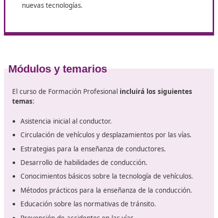
circulación, así como las normas generales referent
vehículos y el transporte de personas y mercancías.
Planificar la intervención educativa
enfocada en l
seguridad vial y la movilidad, teniendo en cuenta las
características del estudiante o del grupo
correspondiente.
Estructurar los recursos necesarios
para llevar a 
actividad.
Crear y poner en práctica
métodos para facilitar e
proceso de enseñanza
y aprendizaje.
Analizar los procedimientos formativos y los
resultados alcanzados.
Desarrollar iniciativas de educación vial
en
colaboración con instituciones educativas.
Adaptarse y mantenerse actualizado
en relación c
nuevas tecnologías.