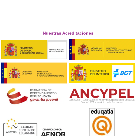
Amaia, de Gerona
Respondemos tus dudas sobre el 
Superior de Movilidad Segura 
Sostenible en Santurce
¿Cuáles son las oportunidades profesionales que ofre
título de Formación Profesional en Movilidad Segura 
Sostenible?
Con esta formación, tendrás la posibilidad de empleart
compañías de transporte público, firmas de energías
renovables, asesorías ambientales y más.