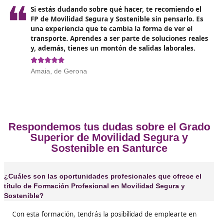
Opiniones sobre el Técnico Superi
Movilidad Segura y Sostenible 
Santurce
❝
Hacerse el FP de Movilidad Segura y Sostenibl
sido una de las mejores decisiones de mi vida.
Aprendí un montón sobre cómo moverme en l
ciudad de manera segura y respetando el med
ambiente.





Maite, de Santurce
❝
Yo siempre había querido saber más sobre mo
y sostenibilidad, y este FP me ha abierto un 
nuevo. Las clases son muy dinámicas y los pro
geniales, te motivan a dar lo mejor de ti. Y lo 
de todo: ¡hay mucho trabajo en el campo!