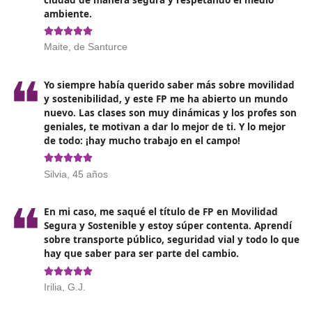
seguridad y la conservación del entorno
. Esto implic
integración de opciones de transporte más sostenibles
la bicicleta, el caminar y el uso del transporte público, 
con una infraestructura adecuada que asegure la prot
de todos los usuarios.
De igual manera, esto conlleva una
disminución en la
utilización de automóviles privados
y la adopción de
políticas y acciones que promuevan una movilidad más
sostenible y disminuyan la contaminación del entorno. 
conclusión, este impulso en España representa una est
global destinada a elevar la calidad de vida de los ciud
y salvaguardar el medio ambiente.