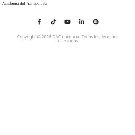
Centro de referencia nacional en la formación de profe
un programa innovador para expertos docentes especia
DAC docencia
Alumnos
Sobre Nosotros
Campus Online
Centros
Preguntas Frecuentes
Acreditaciones y
Docencia de la Formac