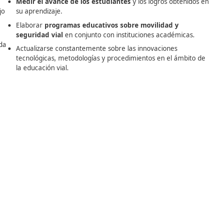
Superior de Movilidad Segura y Sostenible
en San Sebastián
recursos que te aportarán el respaldo necesario para logra
n y recursos que te brindarán el respaldo necesario para 
 individualizada, lo que te permitirá recibir ayuda en cada
alizado
lan el
Medir el avance de los estudiantes
y los 
con el manejo
su aprendizaje.
ncías.
Elaborar
programas educativos sobre mo
vías y la
seguridad vial
en conjunto con institucio
ficas de cada
Actualizarse constantemente sobre las inn
tecnológicas, metodologías y procedimient
abo las
la educación vial.