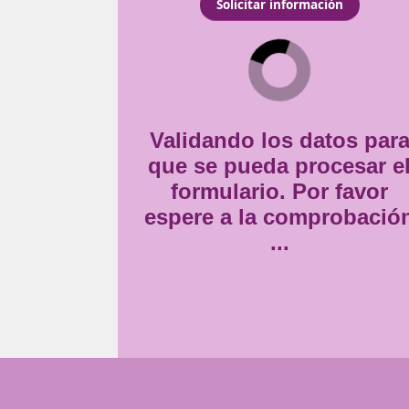
enible en San Sebastián,
Consentimiento
en el mercado laboral. Te
Estoy de acuerdo con
la
 vial, contribuyendo así a
*
Validando lo
que se pueda
formulario
espere a la 
..