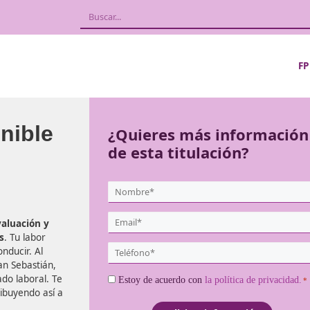
Sostenible
¿Quieres más
de esta titula
{user:display_name}
*
Email
 diseño, evaluación y
*
ías públicas
. Tu labor
Teléfono
encia de conducir. Al
*