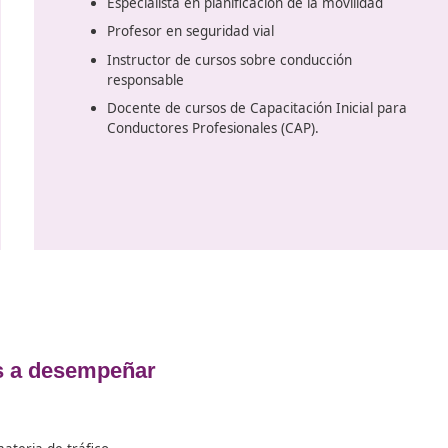
Las profesiones a des
s
Instructor en escuelas de mane
Administrador de centros de ca
conducción
o.
Formador en programas de conc
reeducación en materia vial
Instructor en cursos sobre el t
mercancías peligrosas
Director de instituciones dedic
.
en el transporte de mercancías
Educador en proyectos de educa
Consultor en seguridad vial en e
ad
Especialista en planificación de 
s
Profesor en seguridad vial