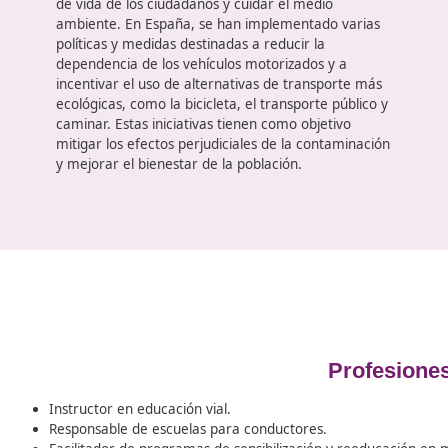
Movilidad segura y sostenible
La sostenibilidad se refiere a la
manera en que lo
seres humanos cubren sus necesidades sin
perjudicar el medio ambiente
, de tal forma que
las generaciones venideras puedan hacer lo mism
Este principio presenta un reto considerable y es
fundamental estar al tanto de la situación para
contribuir al cambio que estamos atravesando. A
continuación, te ofrecemos una explicación sobre
qué significa la movilidad segura y sostenible, su
importancia y cuáles son sus elementos esenciales
Recientemente, se ha realizado
un esfuerzo
significativo para promover una movilidad más
sostenible y segura
, buscando así elevar la calid
de vida de los ciudadanos y cuidar el medio
ambiente. En España, se han implementado varia