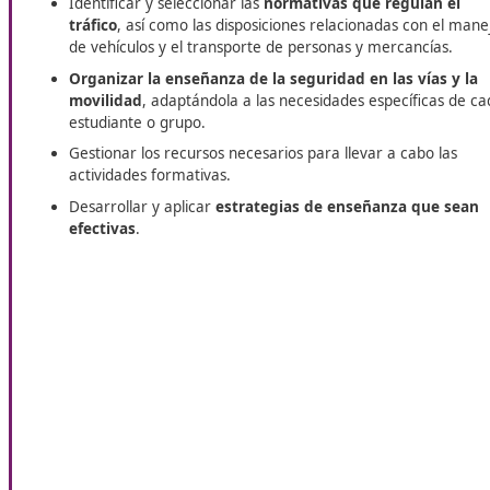
En DAC, te asistimos en la obtención del título de
Técnico 
distancia. Dispones de un programa de especialización y 
calidad. Tendrás disponible
un programa de especializació
de excelencia. Igualmente vas a disfrutar de una atención
Funciones de un Instructor Especi
Identificar y seleccionar las
normativas que regu
tráfico
, así como las disposiciones relacionadas 
de vehículos y el transporte de personas y merca
Organizar la enseñanza de la seguridad en las 
movilidad
, adaptándola a las necesidades especí
estudiante o grupo.
Gestionar los recursos necesarios para llevar a c
actividades formativas.