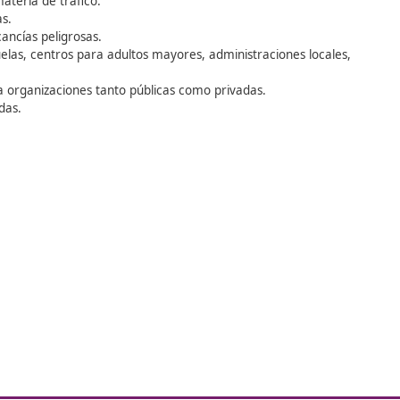
Instructor de cursos sobre con
responsable
s
 y
Docente de cursos de Capacitaci
Conductores Profesionales (CAP
ón
esiones a desempeñar