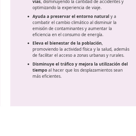
cías
(CAP) para conductores profesionales.
pa
Ventajas de la movili
sostenibl
)
Asegura la
protección de los c
vías
, disminuyendo la cantidad 
e
optimizando la experiencia de vi
Ayuda a preservar el entorno
combatir el cambio climático al 
emisión de contaminantes y au