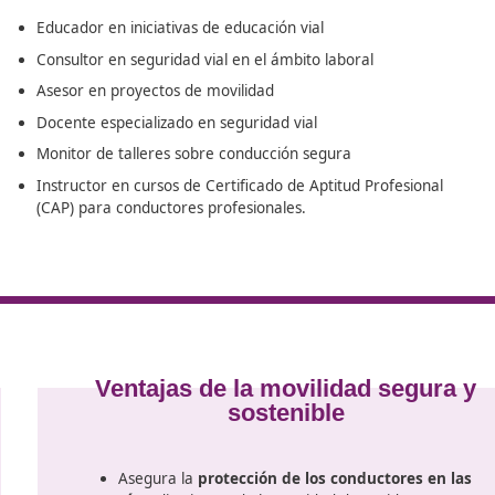
eparado para enfrentar los retos de la movilidad del fu
n mundo más seguro y sostenible. En nuestro programa de e
n Feliú de Llobregat
, te ofrecemos un conjunto de recursos
nte evolución.
Educador en iniciativas de educación vial
Consultor en seguridad vial en el ámbito la
ucación en
Asesor en proyectos de movilidad
Docente especializado en seguridad vial
cías
Monitor de talleres sobre conducción segu
Instructor en cursos de Certificado de Apti