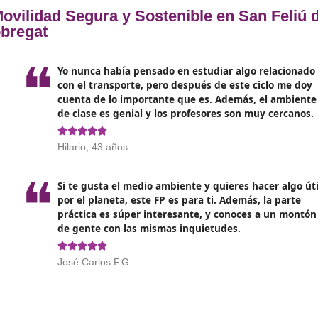
eficiencia en el consumo de ene
o.
Eleva el bienestar de la pobla
promoviendo la actividad física
de facilitar el acceso a zonas u
Disminuye el tráfico y mejora l
tiempo
al hacer que los despla
más eficientes.
or de Movilidad Segura y Sostenible 