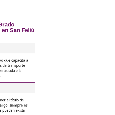
Llobregat
❝
o una de
Yo nunca había pensado en estudi
n montón
con el transporte, pero después d
bles y
cuenta de lo importante que es. 
de clase es genial y los profesor





Hilario, 43 años
❝
ra estoy
Si te gusta el medio ambiente y q
ble es
por el planeta, este FP es para ti
, y
práctica es súper interesante, y
aborales.
de gente con las mismas inquietu





José Carlos F.G.