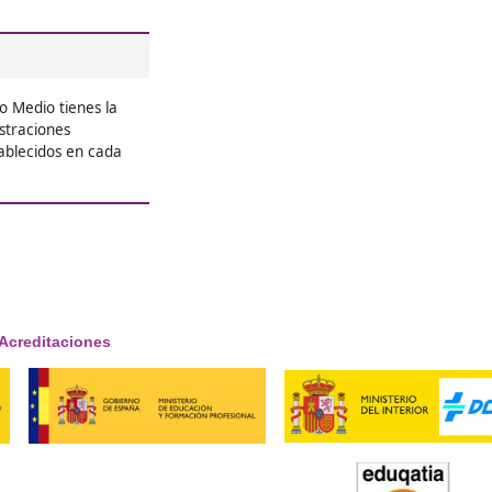
re el Grado
tenible en San Feliú
ble?
iclo formativo que capacita a
n de sistemas de transporte
nte. Aprenderás sobre la
estructuras.