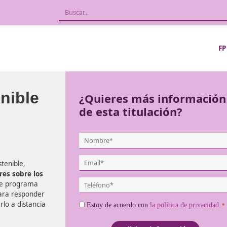
Sostenible
¿Quieres más
de esta titula
at
{user:display_name}
*
Email
egura y Sostenible,
*
os conductores sobre los
Teléfono
ilidad
. Este programa
*