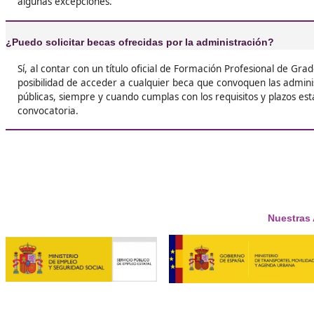
Respondemos tus dudas sob
Superior de Movilidad Segura y Sos
de Llobregat
¿Qué es el título de FP en Movilidad Segura y Sosteni
El título de FP en Movilidad Segura y Sostenible es un c
los estudiantes en la planificación, gestión y promoció
que priorizan la seguridad y el respeto al medio ambie
movilidad urbana, la sostenibilidad y la gestión de infra