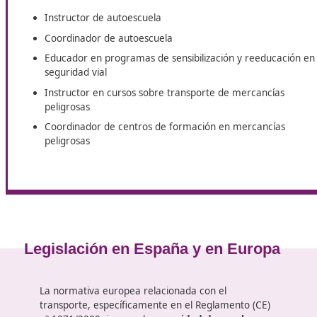
En DAC, nuestro objetivo es que
te sientas apoyado y pr
da el siguiente paso en tu formación profesional hacia u
Superior de Movilidad Segura y Sostenible
online desde Sa
que alcances la mejor formación en este campo en consta
Posibles salidas profesionales
Instructor de autoescuela
Coordinador de autoescuela
Educador en programas de sensibilización y reed
seguridad vial
Instructor en cursos sobre transporte de mercan
peligrosas