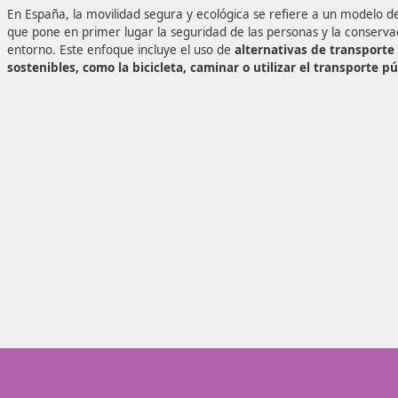
utiliza un enfoque metodológico innovador y actualizado,
a las demandas actuales en el ámbito de la conducción. P
desde San Feliú de Llobregat.
En España, la movilidad segura y ecológica se refiere a 
que pone en primer lugar la seguridad de las personas y l
entorno. Este enfoque incluye el uso de
alternativas de 
sostenibles, como la bicicleta, caminar o utilizar el tr