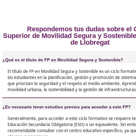
❝
Estudiar Movilidad Segura y Sostenible ha sid
las mejores decisiones de mi vida. Aprendí u
sobre cómo hacer nuestras ciudades más ama
menos contaminantes. ¡Recomendado a tope!





Néstor de San Feliú
❝
Al principio dudaba si hacer este FP, pero aho
convencido: ¡es el futuro! La movilidad sosteni
algo de lo que todos deberíamos preocuparnos
estudiar esto me ha abierto muchas puertas l





Gustavo, de Cádiz