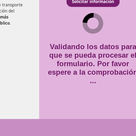
 diseñado para responder
Consentimiento
uedes hacerlo a distancia
Estoy de acuerdo con
la
*
un modelo de transporte
a conservación del
transporte más
ansporte público
.
Validando lo
que se pueda
formulario
espere a la 
..