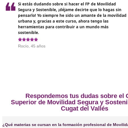
Opiniones sobre el Técnico Superio
❝
No dudes a la hora de sacarte el título de FP e
Movilidad Segura y Sostenible. Yo lo hice el a
y, sinceramente, ha sido una de las mejores d
de mi vida.





Luis, de San Cugat