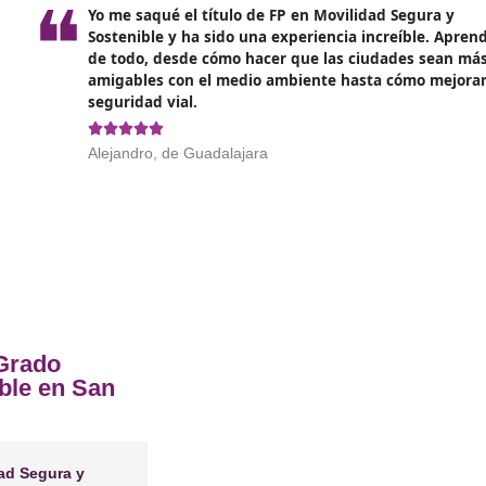
r de Movilidad Segura y Sostenible 
Vallés
❝
n
Es un curso muy completo y, lo me
ño pasado
prepara para un futuro donde la 
ecisiones
clave. Aprendí sobre nuevas tecno
transporte y hasta cómo comunic
gente.





Mateo, de Sevilla