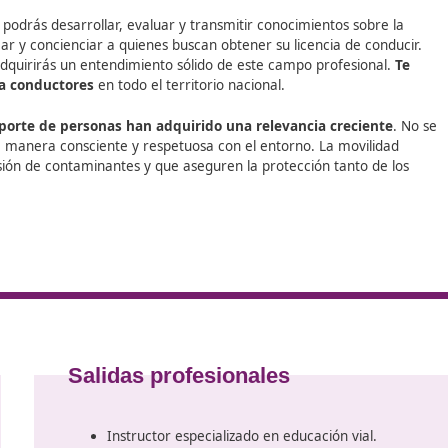
zación diseñado para ofrecerte todos los recursos y el ap
se centra en proporcionarte asesoramiento personalizado,
aje. Inscríbete ya y obtén el
título de
Técnico Superior de M
 en la que podrás desarrollar, evaluar y transmitir conocim
stirá en educar y concienciar a quienes buscan obtener su lic
Sostenible, adquirirás un entendimiento sólido de este camp
ndo apoyo a conductores
en todo el territorio nacional.
 en el transporte de personas han adquirido una relevanc
de hacerlo de manera consciente y respetuosa con el entorno
icen la emisión de contaminantes y que aseguren la protecc