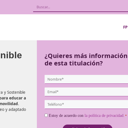
Sostenible
¿Quieres más
de esta titula
{user:display_name}
*
Email
lidad Segura y Sostenible
*
senciales para educar a
Teléfono
 vial y la movilidad
.
*