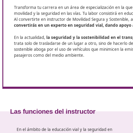
En DAC, nos enorgullece ofrecer un programa de especiali
alcanzar una formación de excelencia. Nuestro enfoque 
con la orientación adecuada en cada etapa de tu aprendiz
Sostenible
en San Cugat del Vallés.
Movilidad segura y sostenible
Transforma tu carrera en un área de especialización
movilidad y la seguridad en las vías. Tu labor consi
Al convertirte en instructor de Movilidad Segura y 
convertirás en un experto en seguridad vial, da
En la actualidad,
la seguridad y la sostenibilidad
trata solo de trasladarse de un lugar a otro, sino 
sostenible aboga por el uso de vehículos que minim