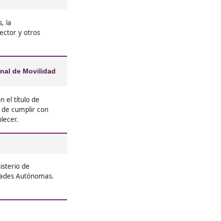
❝
idad
Yo me saqué el título de FP en Mo
gas sin
Sostenible y ha sido una experien
 movilidad
de todo, desde cómo hacer que l
s
amigables con el medio ambiente
s
seguridad vial.





Alejandro, de Guadalajara
re el Grado