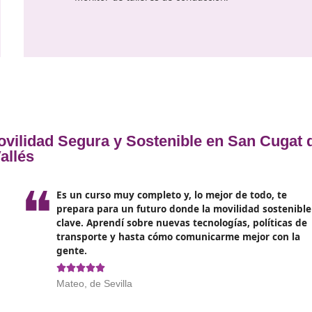
Instructor de programas sobre
ar
mercancías peligrosas.
Coordinador de centros de capa
as
manejo de mercancías peligros
Educador en iniciativas o activi
formación vial en instituciones 
centros de mayores, municipios
empresas y administraciones de 
(local, autonómico y estatal).
Consejero en temas de segurida
organizaciones públicas y priva
Consultor en estrategias de mov
entidades públicas y privadas.
Docente en temas de seguridad 
Monitor de talleres de conducci