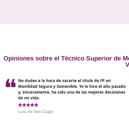
enseñanza de acuerdo a las necesidades
particulares de cada estudiante o grupo, y organiz
los recursos requeridos para implementar las
actividades. También es necesario crear estrategi
de enseñanza y evaluación efectivas, así como
trabajar en conjunto con instituciones educativas
para desarrollar programas de educación vial. Por
último, es importante mantenerse en constante
adaptación y actualización respecto a las
normativas vigentes.