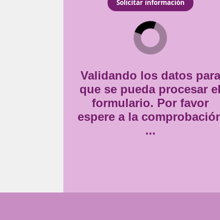
contemporáneo y adaptado
Consentimiento
Estoy de acuerdo con
la
*
Validando lo
que se pueda
formulario
espere a la 
..