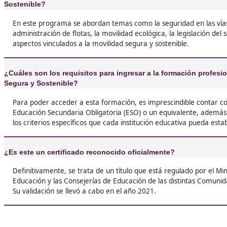
❝
Si estás dudando sobre si hacer el FP de Movil
Segura y Sostenible, ¡déjame decirte que lo ha
pensarlo! Yo siempre he sido un amante de la
urbana y, gracias a este curso, ahora tengo la
herramientas para contribuir a un mundo má
sostenible.





Rocío, 45 años
Respondemos tus dudas sob