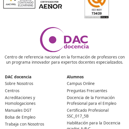
en proyectos de sostenibilidad o incluso en organizacio
que promueven la movilidad responsable. ¡Las opcione
variadas!
¿Es necesario tener conocimientos previos para inscr
No, no es necesario tener conocimientos previos. El FP
diseñado para que cualquier persona interesada pued
aprender desde cero. Solo necesitas ganas de aprende
compromiso.
¿Hay prácticas en empresas durante el curso?
Sí, una de las mejores partes del FP es que incluye prác
en empresas. Esto te permitirá aplicar lo que has apre
en un entorno real y adquirir experiencia valiosa antes
terminar el programa.