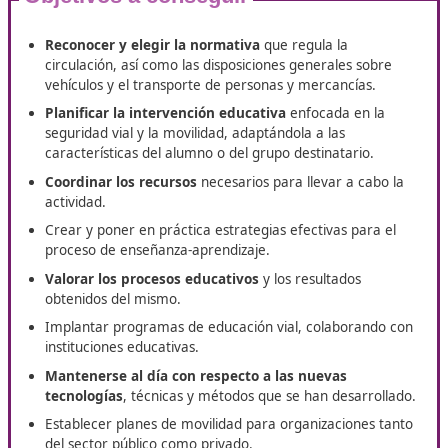
con FP Movilidad Segura y Sosteni
San Cristóbal de La Laguna?
En DAC te facilitamos la obtención del título de
Técnico Su
Movilidad Segura y Sostenible
en formación a distancia.
T
ofrecemos los mejores recursos en San Cristóbal de la La
Nuestro
programa de especialización y de recursos te apo
base necesaria para lograr una formación óptima. Te
garantizamos un apoyo constante a lo largo de tu proces
educativo.
Objetivos a conseguir
Reconocer y elegir la normativa
que regula la
circulación, así como las disposiciones generales so
vehículos y el transporte de personas y mercancías.