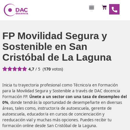
Habilitaciones Doce
FP Movilidad Segura y
Sostenible en San
Cristóbal de La Lagun





4,7
/ 5
(
170
votos)
Inicia tu trayectoria profesional como Técnico/a en Form
para la Movilidad Segura y Sostenible a través de DAC do
Formación FP.
Únete a un sector con una tasa de dese
0%
, donde tendrás la oportunidad de desempeñarte en d
áreas, tales como, instructor/a de autoescuela, gerente d