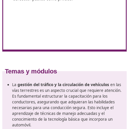
Planificar la intervención educativa
enfocada en l
seguridad vial y la movilidad, adaptándola a las
características del alumno o del grupo destinatario.
Coordinar los recursos
necesarios para llevar a cab
actividad.
Crear y poner en práctica estrategias efectivas para
proceso de enseñanza-aprendizaje.
Valorar los procesos educativos
y los resultados
obtenidos del mismo.
Implantar programas de educación vial, colaborand
instituciones educativas.
Mantenerse al día con respecto a las nuevas
tecnologías
, técnicas y métodos que se han desarro
Establecer planes de movilidad para organizaciones
del sector público como privado.