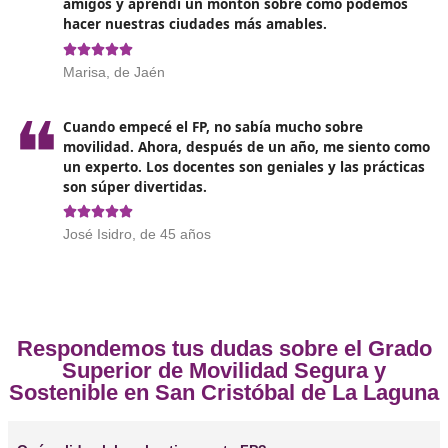
Opiniones sobre el Técnico Superi
Movilidad Segura y Sostenible en
Cristóbal de La Laguna
❝
Al principio pensé que esto del FP era para g
quería trabajar en algo específico, pero me h
cuenta de que es mucho más que eso. Te da u
visión completa de cómo podemos movernos 
en nuestras ciudades.





Alberto, de San Cristóbal