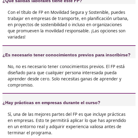
❝
Estoy muy contenta con lo que he aprendido e
de Movilidad Segura y Sostenible. Desde cómo
manejar mejor mi bici hasta entender la impo
de la movilidad urbana.





Nuria L.R.
❝
Hacer el FP de Movilidad Segura y Sostenible 
de las mejores decisiones de mi vida. No solo
un título, sino que también hice un montón d
amigos y aprendí un montón sobre cómo pod
hacer nuestras ciudades más amables.





Marisa, de Jaén
Cuando empecé el FP, no sabía mucho sobre