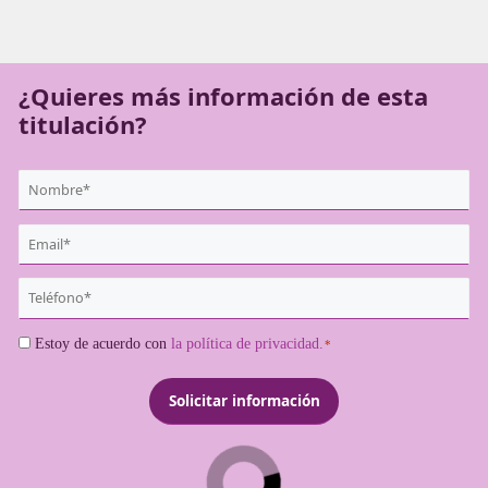
autoescuela, educador/a en cursos de concienciación y
reeducación vial y muchas más opciones. Puedes recibir t
formación online desde San Cristóbal de la Laguna.
¿Quieres más información de es
titulación?
{user:display_name}
*
Email
*
Teléfono
*