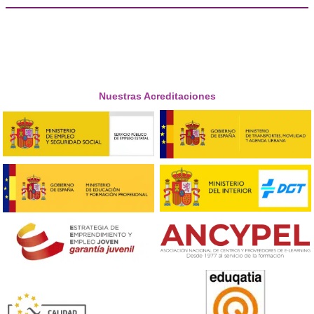
❝
movilidad. Ahora, después de un año, me sie
un experto. Los docentes son geniales y las pr
son súper divertidas.





José Isidro, de 45 años
Respondemos tus dudas sobre el 
Superior de Movilidad Segura 
Sostenible en San Cristóbal de La 
¿Qué salidas laborales tiene este FP?
Con el título de FP en Movilidad Segura y Sostenible, p
trabajar en empresas de transporte, en planificación u