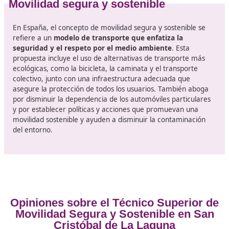
conocimiento de la tecnología básica que incorpora 
automóvil.
Además, es esencial
desarrollar métodos didáctico
la enseñanza práctica de la conducción
, así como
fomentar la educación vial como un componente cla
seguridad en las vías es un tema prioritario, por lo q
formación enfocada en esta área es indispensable p
promover una movilidad segura y sostenible en nues
comunidades.
En el ámbito educativo, se ofrece
un itinerario per
que facilita la empleabilidad en la primera fase de
desarrollo profesional.
Módulo profesional electivo
(competencia de cada
Comunidad Autónoma) Incorpora una etapa de prác
en empresas u organizaciones similares, formando 
del currículo del ciclo formativo.