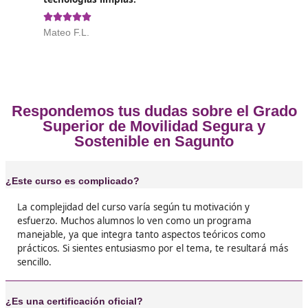
Sagunto
❝
Con el FP de Movilidad Segura y Sostenible ap
un montón sobre cómo hacer que nuestras ci
sean más amigables con el medio ambiente.





Gala, de Sagunto
❝
Lo mejor que hice fue apuntarme al FP de Mov
Segura y Sostenible. No solo aprendes sobre
transporte, sino que también te motivan a pe
soluciones innovadoras para problemas reales





Jaime, 43 años
El FP de Movilidad Segura y Sostenible te da 