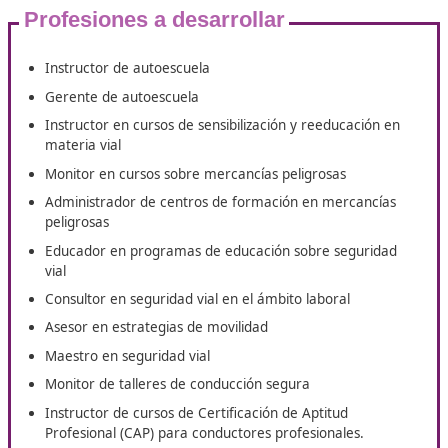
Movilidad Segura y Sostenible 
Sagunto?
En DAC, te ofrecemos un programa de especialización di
para proporcionarte todos los
recursos y el apoyo neces
para alcanzar la mejor formación en el ámbito de la m
segura y sostenible
. Nuestro enfoque se basa en brinda
asesoramiento personalizado que te acompañará en cad
de tu proceso educativo.
Anímate ya a sacarte tu el título de
Técnico Superior de M
Segura y Sostenible
online desde Sagunto.
Profesiones a desarrollar
Instructor de autoescuela
Gerente de autoescuela