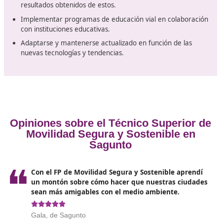
punto a otro; también implica hacerlo de manera
responsable y con una consideración especial hacia el
entorno. La movilidad sostenible implica
utilizar forma
transporte que generen mínimas emisiones de gas
contaminantes
y que garanticen la seguridad de los u
y del ecosistema.
Funciones del instructor
Reconocer y seleccionar las normativas que regulan 
tráfico, así como las directrices generales sobre vehí
el transporte de personas y bienes.
Planificar la intervención educativa en materia de
seguridad vial y movilidad, considerando las caracter
del estudiante o del grupo al que se dirige.
Coordinar los recursos necesarios para llevar a cabo