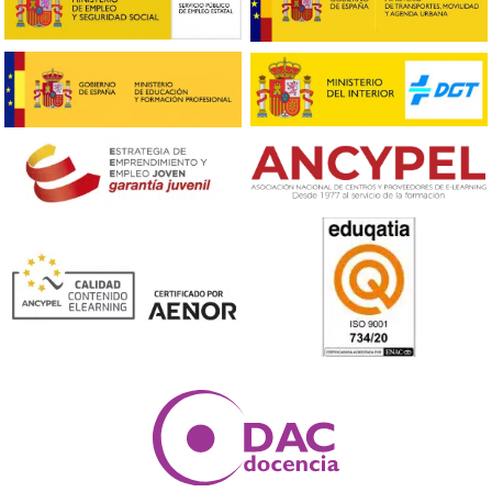
Respondemos tus dudas sobre el 
Superior de Movilidad Segura 
Sostenible en Sagunto
¿Este curso es complicado?
La complejidad del curso varía según tu motivación y
esfuerzo. Muchos alumnos lo ven como un programa
manejable, ya que integra tanto aspectos teóricos co
prácticos. Si sientes entusiasmo por el tema, te result
sencillo.
¿Es una certificación oficial?
Definitivamente, este es un título reconocido que está
regulado por el Ministerio de Educación y las Consejerí
Educación de las distintas Comunidades Autónomas. Su