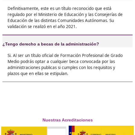
❝
visión nueva sobre cómo movernos por la ciud
Ahora estoy lista para hacer un cambio real en
mundo.





Nuria, de Albacete
❝
Yo estaba un poco perdido sobre qué camino 
pero cuando descubrí el FP de Movilidad Segu
Sostenible, supe que era lo mío. Aprendí sobr
transporte público, bicicletas, y hasta sobre
tecnologías limpias.





Mateo F.L.