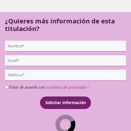
en el campo de la seguridad vial y brindando apoyo a co
en todo el país.
¿Quieres más información de es
titulación?
{user:display_name}
*
Email
*
Teléfono
*
Consentimiento
Estoy de acuerdo con
la política de privacidad.
*