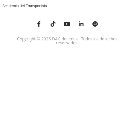
Centro de referencia nacional en la formación de profe
un programa innovador para expertos docentes especia
DAC docencia
Alumnos
Sobre Nosotros
Campus Online
Centros
Preguntas Frecuentes