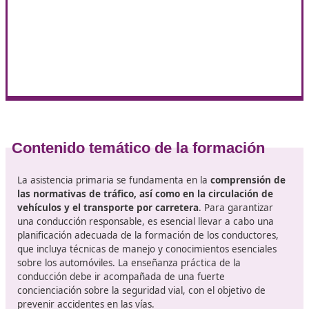
Beneficios que aporta la
movilidad segura y sostenible
Garantiza la seguridad de los peatones y conduc
reduciendo el número de incidentes y mejorando la
experiencia de movilidad.
Ayuda a proteger el medio ambiente
y a combatir
cambio climático al disminuir la liberación de
contaminantes y favorecer el uso eficiente de la ene
Mejora el bienestar de las personas
al incentivar e
ejercicio físico y la salud, además de facilitar el acce
áreas tanto urbanas como rurales.
Alivia el tráfico de vehículos
y optimiza la administ
del tiempo.