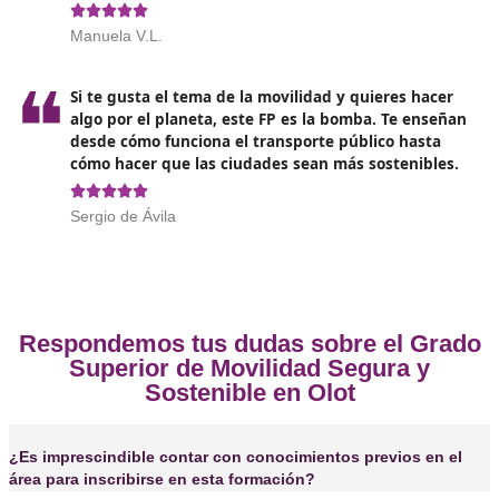
Opiniones sobre el Técnico Superi
Movilidad Segura y Sostenible en 
❝
Hacer el FP de Movilidad Segura y Sostenible 
de lo mejor que he hecho. Aprendí un montón
transporte, medio ambiente y, lo más importa
¡cómo moverme por la ciudad sin ser un pelig
nadie!





Mari Ángeles, de Olot
❝
Este FP ha sido una gran experiencia. Aprendí
manejarme en el mundo de la movilidad y a e