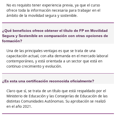
cómo mejorar nuestras ciudades. Además, con
montón de gente con la que todavía salgo a h
rutas en bici.





Nuria, de Alicante
❝
Estudiar Movilidad Segura y Sostenible me abr
ojos. Nunca pensé que aprender sobre biciclet
tráfico y sostenibilidad sería tan interesante. 
prácticas son súper chulas y te sientes parte 
cambio.





Manuela V.L.
❝
Si te gusta el tema de la movilidad y quieres 
algo por el planeta, este FP es la bomba. Te e
desde cómo funciona el transporte público ha