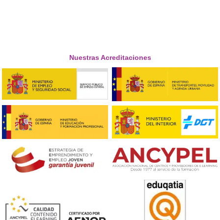
cómo hacer que las ciudades sean más sosteni





Sergio de Ávila
Respondemos tus dudas sobre el 
Superior de Movilidad Segura 
Sostenible en Olot
¿Es imprescindible contar con conocimientos previos
área para inscribirse en esta formación?
No es requisito tener experiencia previa, ya que el cur
ofrece toda la información necesaria para trabajar en 
ámbito de la movilidad segura y sostenible.