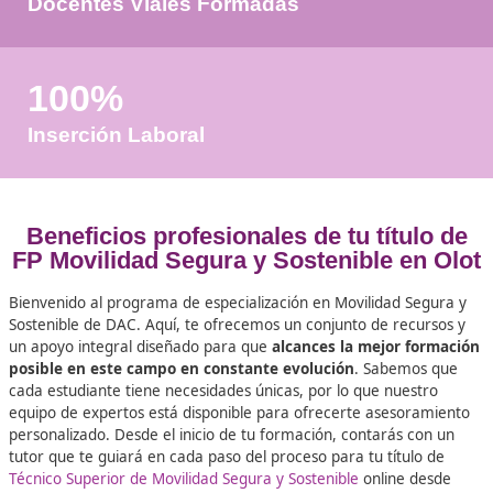
+50
Años de Experiencia
+25.000
Docentes Viales Formadas
100%
Inserción Laboral