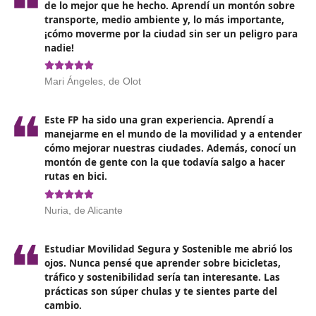
Requisitos de la formación
Para poder acceder al programa de Técnico Superior 
Formación para la Movilidad Segura y Sostenible, es
fundamental
poseer el título de Bachillerato, ser téc
de grado medio (o superior) en Formación Profesion
haber completado un grado universitario, o contar con
título de Técnico en Artes Plásticas y Diseño. Asimismo,
permite la entrada si se ha finalizado un curso de Grad
que forme parte del ciclo formativo, si se ha realizado 
curso de capacitación específico para acceder a ciclos 
grado superior en centros reconocidos por la Administ
educativa, o si se aprueba una prueba de acceso.