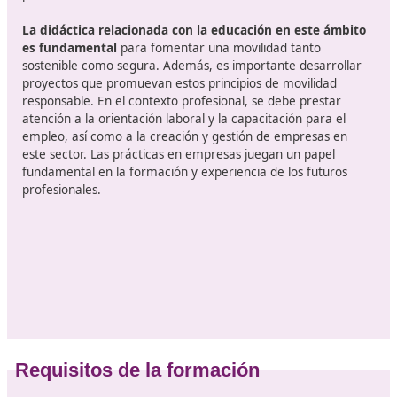
Contenido temático de la formació
La asistencia primaria se fundamenta en la
comprensi
las normativas de tráfico, así como en la circulación
vehículos y el transporte por carretera
. Para garanti
una conducción responsable, es esencial llevar a cabo 
planificación adecuada de la formación de los conducto
que incluya técnicas de manejo y conocimientos esenci
sobre los automóviles. La enseñanza práctica de la
conducción debe ir acompañada de una fuerte