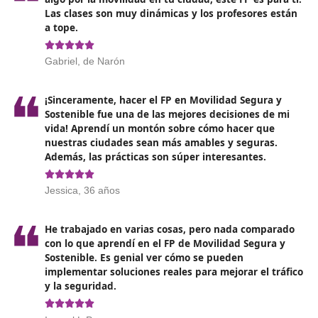
Para inscribirse en el programa de Técnico Superior en
Formación para la Movilidad Segura y Sostenible,
es
fundamental cumplir con al menos uno de los sigui
requisitos
: contar con el título de Bachillerato, ser téc
grado medio o superior en Formación Profesional, ten
título universitario, o haber obtenido el título de Técnic
Artes Plásticas y Diseño.
Es posible acceder al programa si se ha completado u
formación de Grado C que forme parte del ciclo format
También se puede ingresar si se ha asistido a un
curso
especializado de preparación
para el acceso a ciclos 
grado superior en instituciones autorizadas por la
administración educativa, o si se ha aprobado una pru
acceso.