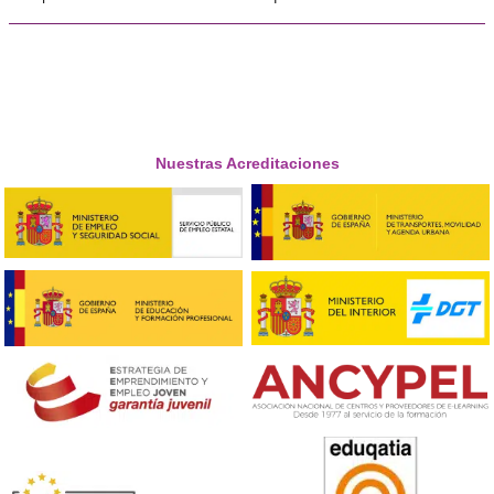





Álexandra, de Tortosa
Respondemos tus dudas sobre el 
Superior de Movilidad Segura 
Sostenible en Narón
¿Qué salidas laborales ofrece este título?
Los graduados pueden encontrar empleo en diversas á
como la gestión del tráfico, la planificación de transport
consultoría en movilidad sostenible, o incluso en organ
públicos que se encargan de la movilidad urbana. Tam
pueden trabajar en el diseño de campañas de sensibiliz