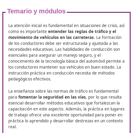
Razones para sacarte el título de
Movilidad Segura y Sostenible en 
Nuestro objetivo es que te sientas respaldado en todo m
permitiéndote enfocarte en lo más importante:
tu desarr
personal y profesional
. Juntos, trabajaremos para que lo
meta de obtener el título de
Técnico Superior de Movilida
y Sostenible
en Narón
, preparándote para enfrentar los r
mundo laboral con confianza y competencia. En DAC, tu é
nuestra prioridad. Estamos aquí para guiarte en cada pas
camino, asegurándonos de que cuentes con el apoyo nec
para alcanzar tus objetivos.
Temario y módulos
La atención inicial es fundamental en situaciones de cris