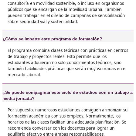
Además, las prácticas son súper interesantes.





Jessica, 36 años
❝
He trabajado en varias cosas, pero nada com
con lo que aprendí en el FP de Movilidad Segu
Sostenible. Es genial ver cómo se pueden
implementar soluciones reales para mejorar el
y la seguridad.





Ismael L.P.
❝
¡No lo dudes! Este FP te da un montón de
herramientas para hacer una diferencia real.
Conocerás a gente súper apasionada y harás
contactos que te pueden abrir muchas puerta