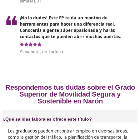
Opiniones sobre el Técnico Superi
Movilidad Segura y Sostenible en 
❝
Si te preocupa el medio ambiente y quieres h
algo por la movilidad en tu ciudad, este FP es 
Las clases son muy dinámicas y los profesores
a tope.





Gabriel, de Narón
❝
¡Sinceramente, hacer el FP en Movilidad Segur
Sostenible fue una de las mejores decisiones 
vida! Aprendí un montón sobre cómo hacer q
nuestras ciudades sean más amables y segura