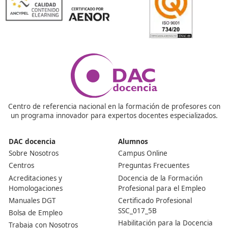
sobre seguridad vial y sostenibilidad.
¿Cómo se imparte este programa de formación?
El programa combina clases teóricas con prácticas en 
de trabajo y proyectos reales. Esto permite que los
estudiantes adquieran no solo conocimientos teóricos, 
también habilidades prácticas que serán muy valoradas
mercado laboral.
¿Se puede compaginar este ciclo de estudios con un 
media jornada?
Por supuesto, numerosos estudiantes consiguen armon
formación académica con sus empleos. Normalmente, 
horarios de las clases facilitan una adecuada planificaci
recomienda conversar con los docentes para lograr un
equilibrio efectivo entre ambas responsabilidades.