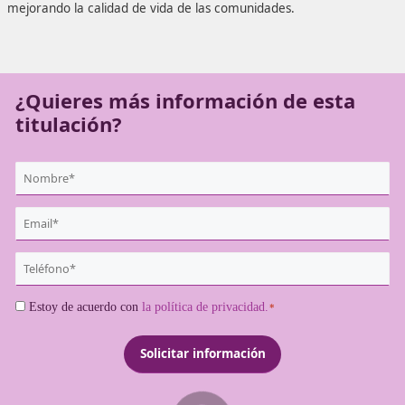
La movilidad sostenible se refiere a los sistemas de trans
satisfacen las necesidades de desplazamiento de las pers
bienes, minimizando al mismo tiempo el impacto ambient
mejorando la calidad de vida de las comunidades.
¿Quieres más información de es
titulación?
{user:display_name}
*
Email
*
Teléfono
*