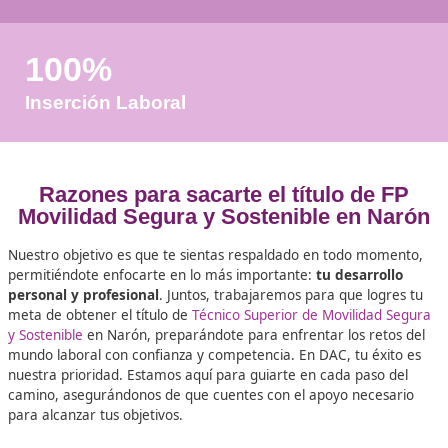
+50
Años de Experiencia
+25.000
Docentes Viales Formadas
100%
Inserción Laboral