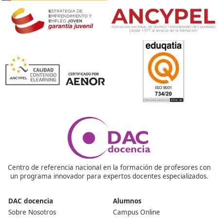
¿Qué tipo de salidas laborales tiene este FP?
Las salidas son muy variadas. Puedes trabajar en la
planificación de transporte, gestión de proyectos de mo
sostenible, consultorías ambientales, o incluso en la
administración pública.
¿Es necesario tener conocimientos previos para acce
este FP?
No es necesario tener conocimientos previos específicos
curso está diseñado para que cualquier persona intere
en el tema pueda seguirlo sin problemas.
¿Cuánto dura el ciclo formativo?