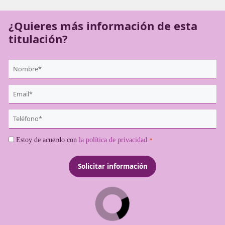
públicas como privadas.
¿Quieres más información de es
titulación?
{user:display_name}
*
Email
*
Teléfono
*
Consentimiento
Estoy de acuerdo con
la política de privacidad.
*
*