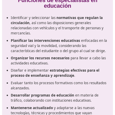
Inscripción para esta formación
Móstoles
Para
inscribirse en el programa de Técnico Superior
Formación para la Movilidad Segura y Sostenible
, se
requiere poseer el título de Bachillerato, ser técnico d
medio o superior en Formación Profesional, contar con
título universitario, o haber obtenido el título de Técnic
Artes Plásticas y Diseño. También es posible acceder si
completado una oferta formativa de Grado C que for
parte del ciclo formativo, si se ha realizado un curso de
formación específico para el acceso a ciclos de grado
superior en centros autorizados por la Administración
educativa, o si se aprueba una prueba de acceso.