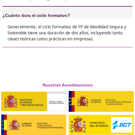





Josefina, de 45 años
❝
La verdad es que el FP de Movilidad Segura y
Sostenible me sorprendió. Nunca pensé que 
gustaría tanto. Las prácticas en empresas so
pasada y te dejan muy preparado para el mer
laboral.





Emilio P.G.
Respondemos tus dudas sobre el 
Superior de Movilidad Segura 
Sostenible en Móstoles