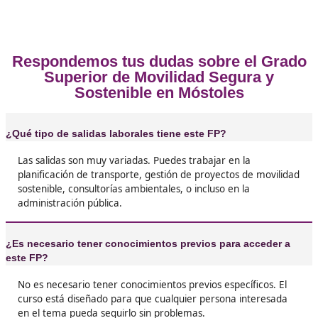
❝
Aprendí un montón sobre transporte y cómo 
las ciudades más amigables.





José Antonio F.G.
❝
Si te gusta el tema de la movilidad y el medio
ambiente, este FP es para ti. Las clases son s
dinámicas y los profesores son unos cracks.





Adela, de Móstoles
❝
Hacerse el título de FP de Movilidad Segura y
Sostenible fue una de las mejores decisiones 
tomé. Aprendí no solo sobre teoría, sino tamb
aplicar soluciones reales a problemas de tran
en mi ciudad.