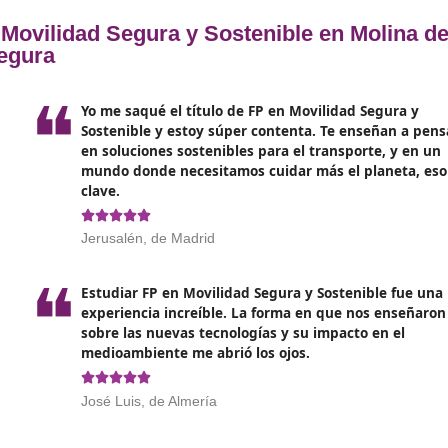
al reducir la emisión de contam
mejorar la eficiencia energética
Fomenta el bienestar de la po
r
incentivar la actividad física y 
vida saludables, así como al faci
áreas tanto urbanas como rural
e
Reduce la congestión del tráf
gestión del tiempo disponible.
ior de Movilidad Segura y Sostenible