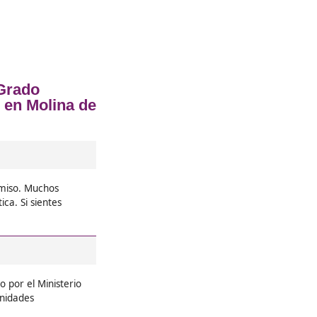
Segura
❝
ovilidad
Yo me saqué el título de FP en Mo
s
Sostenible y estoy súper content
bre cómo
en soluciones sostenibles para el
gico, y lo
mundo donde necesitamos cuidar 
apasiona.
clave.





Jerusalén, de Madrid
❝
e FP en
Estudiar FP en Movilidad Segura 
prendí
experiencia increíble. La forma 
as y hasta
sobre las nuevas tecnologías y su
medioambiente me abrió los ojos.





José Luis, de Almería