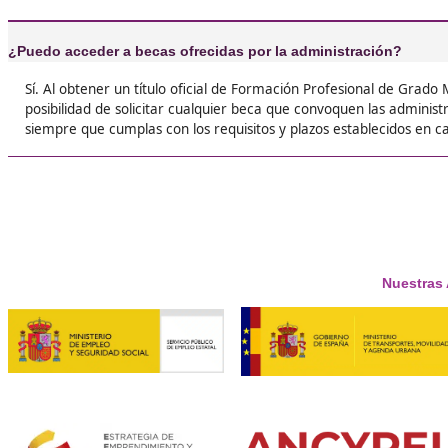
Respondemos tus dudas sob
Superior de Movilidad Segura y Sos
Segura
¿Es complicado el curso?
La complejidad del curso varía según tu nivel de inte
alumnos lo encuentran manejable, ya que integra teoría
entusiasmo por el tema, te será más sencillo.