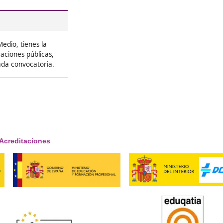
re el Grado
tenible en Molina de
rés y compromiso. Muchos
 con práctica. Si sientes