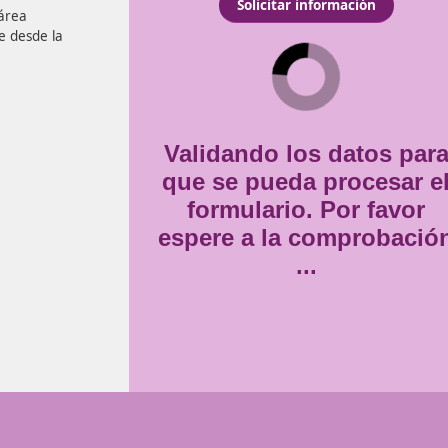
ece el título de Técnico
Consentimiento
ble, además de los
Estoy de acuerdo con
la
*
r sobre un área
Hazlo online desde la
Validando lo
que se pueda
formulario
espere a la 
..