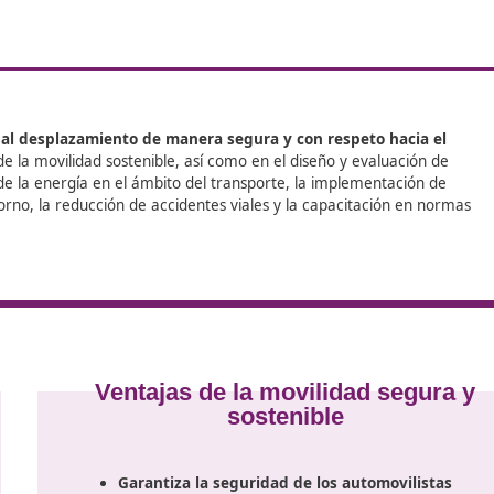
entrado en el estudiante y nuestra pasión por la educaci
a. No solo te enseñamos a ser un experto en movilidad, s
onstrucción de ciudades más seguras y sostenibles.
mocionante programa. ¡Contáctanos y da el primer paso hac
ra ayudarte a alcanzar tus metas. Inscríbete ya y consigue
lina de Segura.
vinculadas al desplazamiento de manera segura y con re
regulación de la movilidad sostenible, así como en el diseño
uso eficaz de la energía en el ámbito del transporte, la im