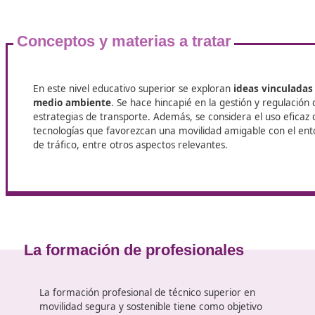
En DAC, nos comprometemos a tu éxito. Nuestro enfoque c
una experiencia formativa enriquecedora y transformador
preparamos para que seas
un agente de cambio en la c
No dejes pasar la oportunidad de formar parte de este e
en movilidad segura y sostenible! En DAC, estamos aquí pa
Superior de Movilidad Segura y Sostenible
online desde Mo
Conceptos y materias a tratar
En este nivel educativo superior se exploran
ideas 
medio ambiente
. Se hace hincapié en la gestión y 
estrategias de transporte. Además, se considera el 