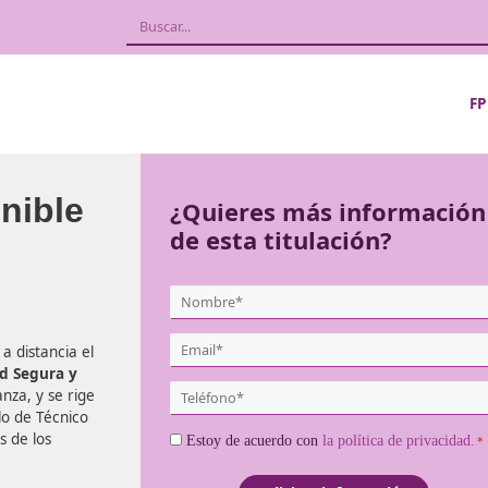
Sostenible
¿Quieres más
de esta titula
{user:display_name}
*
Email
 virtual o a distancia el
*
la Movilidad Segura y
Teléfono
 de enseñanza, y se rige
*