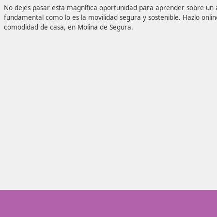
por el Real Decreto 174/2021, del 23 de marzo, que establ
Superior en Formación para la Movilidad Segura y Sosteni
elementos clave del plan de estudios.
No dejes pasar esta magnífica oportunidad para aprende
fundamental como lo es la movilidad segura y sostenible. 
comodidad de casa, en Molina de Segura.