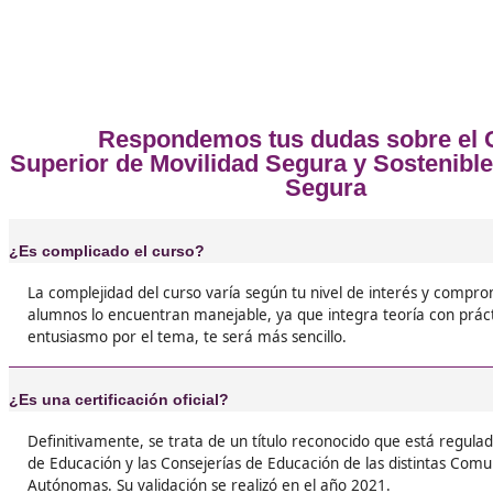
❝
La verdad es que sacarme el título de FP en M
Segura y Sostenible ha sido una de las mejore
decisiones de mi vida. Aprendí un montón so
hacer que el transporte sea más seguro y ecoló
mejor es que ahora tengo un trabajo que me 





Hilario, de Molina de Segura
❝
Si estás pensando en qué estudiar, te digo qu
Movilidad Segura y Sostenible es la bomba. A
sobre normativas de seguridad, diseño de rut
sobre vehículos eléctricos.





Malena, 35 años