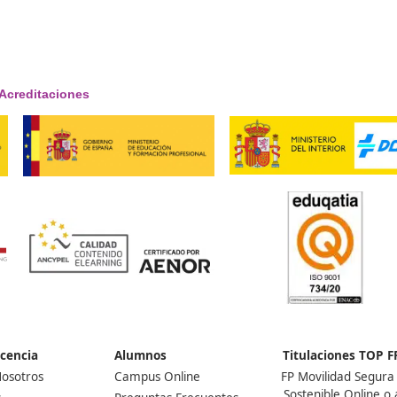
 y Sostenible
so?
or para la Movilidad Segura
quiera de bachillerato.
ado?
ueñas, medianas y grandes
e buscan obtener su permiso
mación Vial. También se
ión vial, y seguridad vial
licas y privadas.
izar con el certificado?