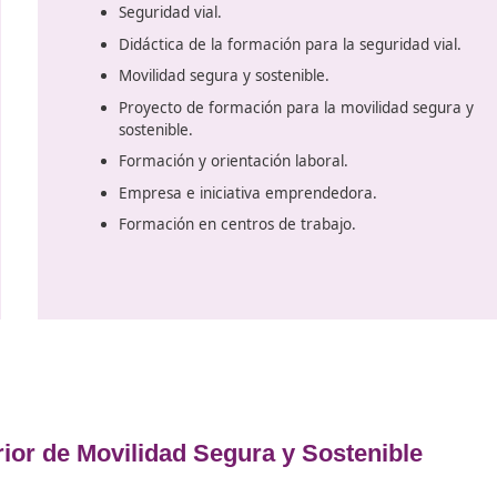
siguientes:
Primeros auxilios.
ad
os
Tráfico, circulación de vehículo
carretera.
Organización de la formación d
Técnicas de conducción.
o
Tecnología básica del automóvil
Didáctica de la enseñanza práct
conducción.
Educación vial.
Seguridad vial.
Didáctica de la formación para l
Movilidad segura y sostenible.
Proyecto de formación para la 