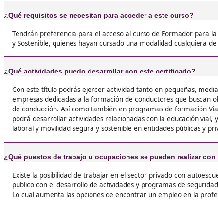
❝
nivel alto





Cecila
❝
Desde que conocí DAC hace unos años siempr
claro que sería el lugar al que iría para realizar
titulación





Samuel
Respondemos tus dudas sob