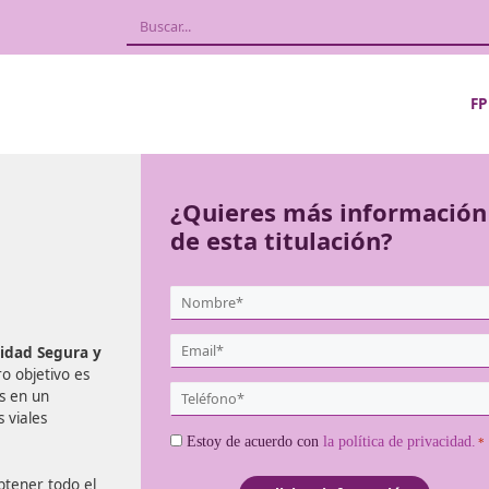
¿Quieres más
de esta titula
{user:display_name}
*
Email
or de Movilidad Segura y
*
lo. Nuestro objetivo es
Teléfono
e conviertas en un
*