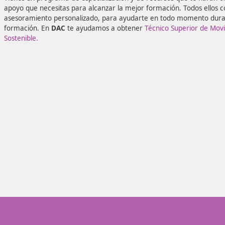
profesional capaz de educar e instruir en la prevención de
laborales, y en la movilidad sostenible y segura.
Tienes un programa de especialización y de recursos que 
apoyo que necesitas para alcanzar la mejor formación. To
asesoramiento personalizado, para ayudarte en todo mo
formación.
En
DAC
te ayudamos a obtener
Técnico Superi
Sostenible.