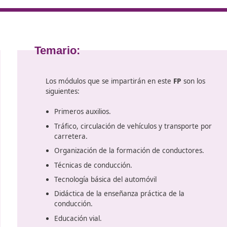
 de la
Evaluar los procesos de formación y los res
 y transporte
Desarrollo de programas de educación vial
los centros educativos.
la seguridad
Adaptarse y actualizarse en base a las nuev
que se dirija.
técnicas y procedimientos desarrollados.
tividad.
Asesora y colaborar en planes de movilida
 aprendizaje.
sostenible dirigidos a entidades públicas o 
Temario:
Los módulos que se impartirán en