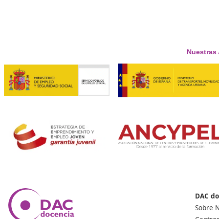
Superior de Movilidad Segura
¿Qué requisitos se necesitan para acceder a este cur
Tendrán preferencia para el acceso al curso de Formad
y Sostenible, quienes hayan cursado una modalidad cual
¿Qué actividades puedo desarrollar con este certific
Con este título podrás ejercer actividad tanto en peq
empresas dedicadas a la formación de conductores qu
de conducción. Así como también en programas de for
podrá desarrollar actividades relacionadas con la educac
laboral y movilidad segura y sostenible en entidades púb
¿Qué puestos de trabajo u ocupaciones se pueden real