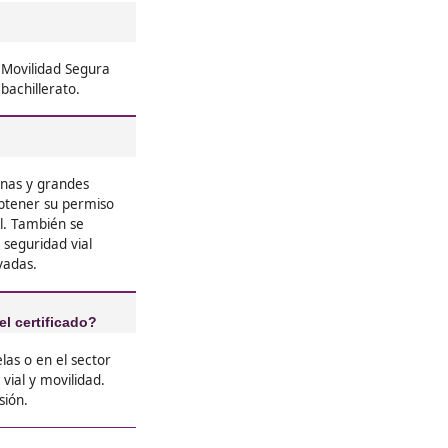
❝
de profesores tan buenos





Geno
❝
e tuve
Los objetivos que ellos te plante
 la
para poder sacar este curso adela
conocimientos te ayuden





Jacinto
re el Grado