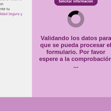
 accidentes viales
Consentimiento
Estoy de acuerdo con
la
*
te harán obtener todo el
dos ellos con
mento durante tu
or de Movilidad Segura y
Validando lo
que se pueda
formulario
espere a la 
..