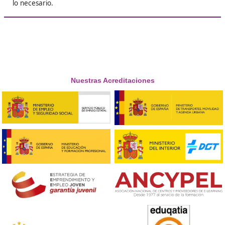





Marcos, de los Realejos
❝
Sacarme el título de FP en Movilidad Segura y
Sostenible fue una de las mejores decisiones 
tomado. Aprendí un montón sobre cómo hace
nuestras ciudades sean más amigables con el
ambiente.





Nerea, 24 años
❝
No sabía si animarme a estudiar este FP, pero a
me lancé y no me arrepiento. Siento que esto
contribuyendo a un futuro mejor y, de paso, 
muchas más opciones laborales.





Gerardo, de Madrid