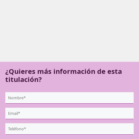
en cursos de sensibilización sobre la seguridad vial y for
capacitaciones profesionales (CAP y ADR).
¿Quieres más información de es
titulación?
{user:display_name}