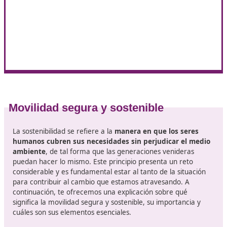
movilidad
, adaptándola a las necesidades específic
cada estudiante o grupo.
Gestionar los recursos necesarios para llevar a cabo
actividades formativas.
Desarrollar y aplicar
estrategias de enseñanza qu
efectivas
.
Medir el avance de los estudiantes
y los logros
obtenidos en su aprendizaje.
Elaborar
programas educativos sobre movilidad 
seguridad vial
en conjunto con instituciones acadé
Actualizarse constantemente sobre las innovaciones
tecnológicas, metodologías y procedimientos en el 
de la educación vial.