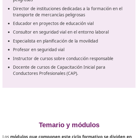
para contribuir al cambio que estamos atravesando. A
continuación, te ofrecemos una explicación sobre qué
significa la movilidad segura y sostenible, su importanci
cuáles son sus elementos esenciales.
Recientemente, se ha realizado
un esfuerzo significat
para promover una movilidad más sostenible y seg
buscando así elevar la calidad de vida de los ciudadano
cuidar el medio ambiente. En España, se han impleme
varias políticas y medidas destinadas a reducir la depe
de los vehículos motorizados y a incentivar el uso de
alternativas de transporte más ecológicas, como la bici
el transporte público y caminar. Estas iniciativas tiene
objetivo mitigar los efectos perjudiciales de la contami
y mejorar el bienestar de la población.
Las profesiones a desempeñar