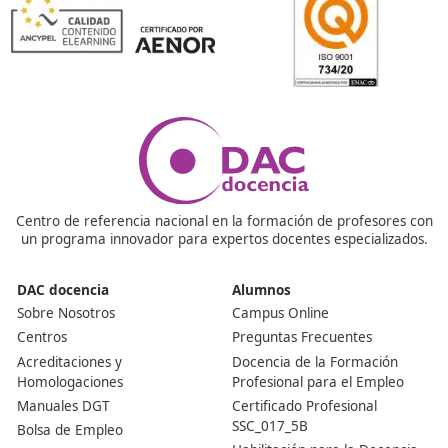
❝
Nunca pensé que iba a disfrutar tanto apren
sobre transporte ecológico y seguridad vial. 
hay una gran demanda en el mercado laboral.





María Eloísa G.F.
Respondemos tus dudas sobre el 
Superior de Movilidad Segura 
Sostenible en Los Realejos
¿Qué salidas laborales tengo con el título de FP en M
Segura y Sostenible?