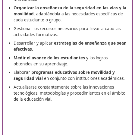
Segura y Sostenible, ofreciendo una formación adaptada a
demandas del mercado laboral. T
e ayudaremos con tu tít
Técnico Superior de Movilidad Segura y Sostenible
en Los 
con formación a distancia.
Funciones de un Instructor
Especializado
Identificar y seleccionar las
normativas que regula
tráfico
, así como las disposiciones relacionadas con 
manejo de vehículos y el transporte de personas y
mercancías.
Organizar la enseñanza de la seguridad en las vía