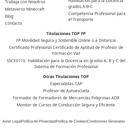
Con este título, puedes trabajar en áreas como la
planificación de transporte sostenible, gestión de flotas
vehículos eléctricos, consultor en seguridad vial, o incl
la promoción de iniciativas de movilidad urbana.
¿Es difícil el contenido del FP?
No te preocupes, el contenido está diseñado para que 
accesible y práctico. Además, los profesores están par
ayudarte y resolver tus dudas. Si tienes ganas de apren
¡todo es más fácil!
¿Necesito tener experiencia previa en el sector para h
FP?
No, no necesitas experiencia previa. Este FP está orien
principiantes que quieren especializarse en movilidad 