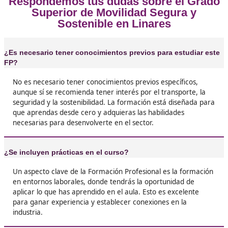
Iris, de LInares
❝
Hacer el FP de Movilidad Segura y Sostenible 
de las mejores decisiones de mi vida. Aprendí
montón sobre cómo moverme por la ciudad d
manera más eficiente y, además, hay un mont
oportunidades laborales.





José Julio, 45 años
❝
No sabía qué hacer después del instituto y es
me abrió los ojos. Ahora sé cómo funciona el
transporte urbano y la importancia de la movi
sostenible.





Isabel, de Zamora