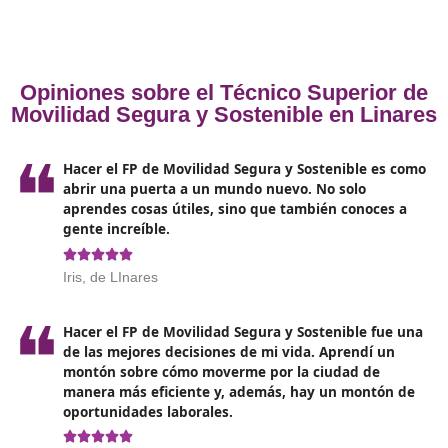
Estructuración de la capacitación para conductores:
Planificación y organización de programas de forma
para quienes deseen obtener su licencia de conducir
Principios básicos de la tecnología automovilística:
Conocimientos fundamentales sobre el funcionamien
las características de los automóviles.
Métodos de enseñanza práctica para la conducción:
Enfoques pedagógicos destinados a la instrucción ef
de habilidades de manejo.
Prevención de accidentes en la circulación: Medidas 
estrategias para garantizar la seguridad en las vías.
Metodología de la capacitación en seguridad vial: Té
educativas para instruir sobre la importancia de la
seguridad en el tráfico.
Preparación y orientación profesional: Programas q
ayudan a las personas a desarrollar habilidades y
conocimientos para el mundo laboral.