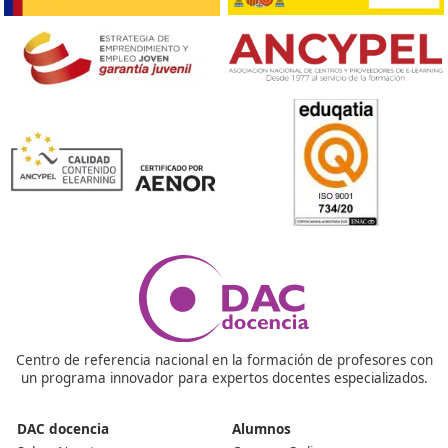
No es necesario tener conocimientos previos específico
aunque sí se recomienda tener interés por el transporte
seguridad y la sostenibilidad. La formación está diseña
que aprendas desde cero y adquieras las habilidades
necesarias para desenvolverte en el sector.
¿Se incluyen prácticas en el curso?
Un aspecto clave de la Formación Profesional es la fo
en entornos laborales, donde tendrás la oportunidad d
aplicar lo que has aprendido en el aula. Esto es excelen
para ganar experiencia y establecer conexiones en la
industria.
¿Puedo acceder a becas ofrecidas por el gobierno?
Sí, al obtener un título oficial de Formación Profesional