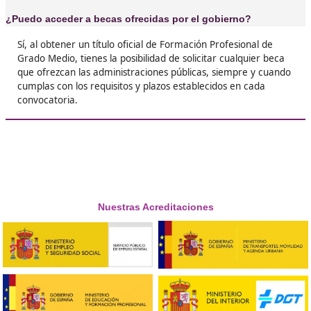
❝
Siempre me ha gustado el tema de la movilida
pensaba que no había futuro. Me equivoqué. 
este título, he conseguido un trabajo que me
apasiona.





Gonzalo G.T.
Respondemos tus dudas sobre el 
Superior de Movilidad Segura 
Sostenible en Linares
¿Es necesario tener conocimientos previos para estud
FP?