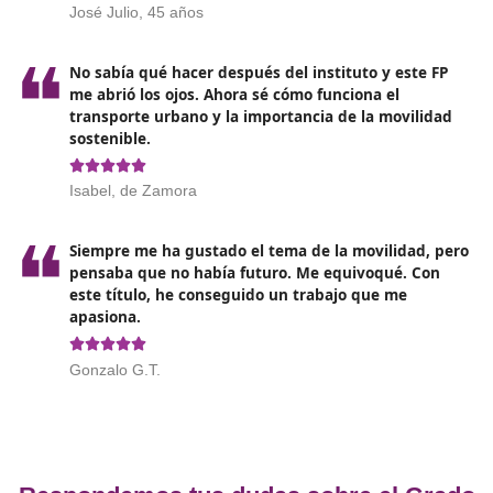
Educación en entornos laborales: Formación práctic
se lleva a cabo en empresas para adquirir experienc
profesional.
Opiniones sobre el Técnico Superi
Movilidad Segura y Sostenible en L
❝
Hacer el FP de Movilidad Segura y Sostenible 
abrir una puerta a un mundo nuevo. No solo
aprendes cosas útiles, sino que también cono
gente increíble.




