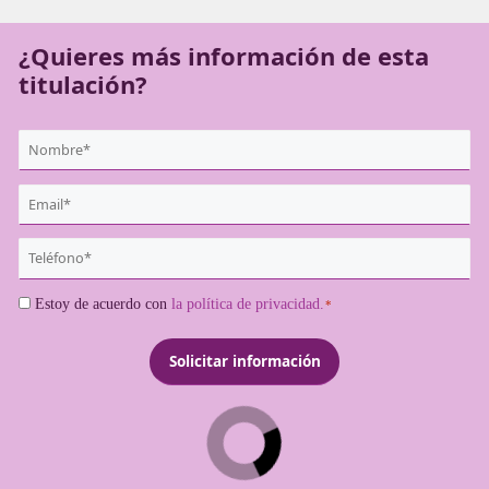
forma online en Linares.
¿Quieres más información de es
titulación?
{user:display_name}
*
Email
*
Teléfono
*
Consentimiento
Estoy de acuerdo con
la política de privacidad.
*
*