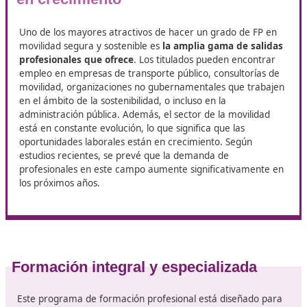
Linares
En DAC, estamos comprometidos con tu éxito. Te invitam
el primer paso hacia una carrera en la que contribuirás a
mundo más seguro y sostenible. Juntos, haremos de la mo
una experiencia más eficiente y responsable.
¡Contáctanos hoy mismo para obtener más información 
nuestro programa de
de
Técnico Superior de Movilidad S
Sostenible
en Linares
y comienza a construir tu futuro!
Salidas profesionales diversas y
en crecimiento
Uno de los mayores atractivos de hacer un grado de F
movilidad segura y sostenible es
la amplia gama de sa
profesionales que ofrece
. Los titulados pueden encon