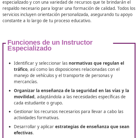
100%
Inserción Laboral
Ventajas laborales de hacer un cur
FP Movilidad Segura y Sostenibl
Jerez de los Caballeros
En DAC, estamos aquí para asistirte en la obtención del tí
Técnico Superior de Movilidad Segura y Sostenible
en Jere
Caballeros, en formación a distancia. Cuentas con un pr
especializado y con una variedad de recursos que te brind
respaldo necesario para lograr una formación de calidad.
servicios incluyen orientación personalizada, asegurando 
constante a lo largo de tu proceso educativo.