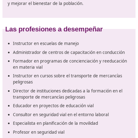
Movilidad segura y sostenible
La sostenibilidad se refiere a la
manera en que los ser
humanos cubren sus necesidades sin perjudicar el
ambiente
, de tal forma que las generaciones venidera
puedan hacer lo mismo. Este principio presenta un ret
considerable y es fundamental estar al tanto de la situ
para contribuir al cambio que estamos atravesando. A
continuación, te ofrecemos una explicación sobre qué
significa la movilidad segura y sostenible, su importanci
cuáles son sus elementos esenciales.
Recientemente, se ha realizado
un esfuerzo significat
para promover una movilidad más sostenible y seg
buscando así elevar la calidad de vida de los ciudadano
cuidar el medio ambiente. En España, se han impleme