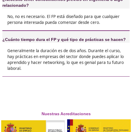
❝
La verdad es que no sabía que esto era lo mío
que empecé el FP. Los profes son geniales y el
ambiente es súper relajado. Si te gusta el tem
movilidad y quieres hacer algo por el medio
ambiente, ¡no lo dudes!





Darío P.L.
❝
Chicos, sacarse el FP de Movilidad Segura y
Sostenible ha sido una de mis mejores decisio
Aprendí un montón sobre transportes y, adem
ahora tengo un curro que me encanta. Me sien
y estoy contribuyendo a cuidar el planeta.





Marta, de Jerez
Yo siempre he sido un apasionado de las bicicl