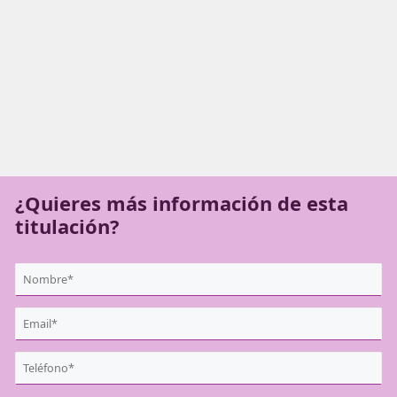
prevención de accidentes en el ámbito laboral, así como e
promoción de una movilidad sostenible y segura.
¿Quieres más información de es
titulación?
{user:display_name}