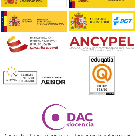
❝
el transporte público, así que cuando me ente
este FP, no lo pensé dos veces. Las prácticas 
chulas y he hecho muchos contactos.





Lucas, 34 años
❝
Al principio, pensaba que este FP era solo para
que querían ser ingenieros o algo así, pero m
sorprendió lo accesible que es. Aprendes sobr
gestión de tráfico, sostenibilidad... ¡y es muy
divertido!





José Javier L