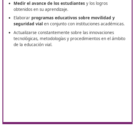
Funciones de un Instructor
Especializado
Identificar y seleccionar las
normativas que regula
tráfico
, así como las disposiciones relacionadas con 
manejo de vehículos y el transporte de personas y
mercancías.
Organizar la enseñanza de la seguridad en las vía
movilidad
, adaptándola a las necesidades específic
cada estudiante o grupo.
Gestionar los recursos necesarios para llevar a cabo
actividades formativas.
Desarrollar y aplicar
estrategias de enseñanza qu
efectivas
.
Medir el avance de los estudiantes
y los logros
obtenidos en su aprendizaje.