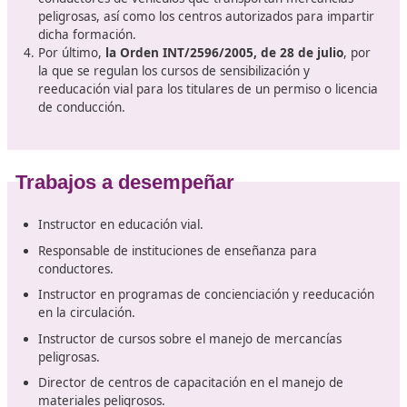
Movilidad responsable y respetuosa con el medio
ambiente.
Normativa reguladora del sector
La normativa se publicó en el
Real Decreto 174/202
fechado el 23 de marzo
, que establece el título de 
Superior en Formación para la Movilidad Segura y
Sostenible, además de definir los elementos fundam
del currículo correspondiente.
Por otro lado,
el Real Decreto 1295/2003, aprobado
de octubre
, regula las condiciones para las escuelas
privadas dedicadas a la formación de conductores.
Asimismo,
la Orden del 18 de junio de 1998
estable