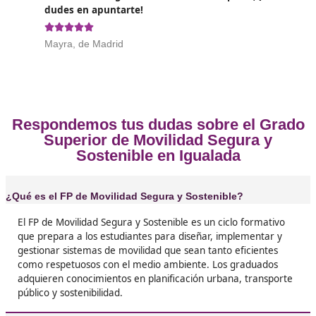
❝
La verdad es que me encanta cómo nos enseñ
hacer ciudades más amigables. Sacarme el tít
Movilidad Segura y Sostenible ha sido de lo me
¡Ahora sé que puedo contribuir a un mundo m
verde!





José Andrés, de Igualada
❝
Desde que terminé el FP, he conseguido un tr
que me encanta. Ayudar a mejorar la movilida
ciudad es muy gratificante. Si te preocupa el 
ambiente y quieres hacer algo al respecto, ¡es
título es para ti!





Nuria R.L.