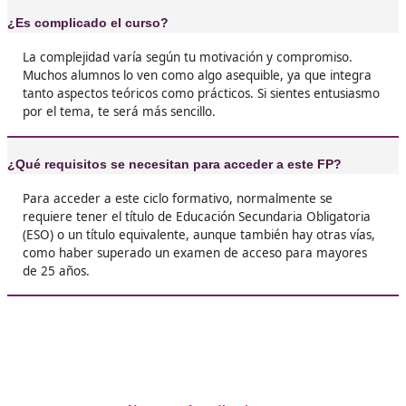
❝
Me parece súper interesante entender cómo
funcionan las ciudades y sus infraestructuras.
me abrió la mente a nuevas posibilidades. Ad
¡la práctica es muy divertida!





José Antonio, 36 años
❝
El FP de Movilidad Segura y Sostenible es geni
Aprendí un montón de cosas útiles y conocí a
increíble. Si te gusta el tema del transporte, ¡
dudes en apuntarte!





Mayra, de Madrid