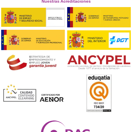
Respondemos tus dudas sobre el 
Superior de Movilidad Segura 
Sostenible en Igualada
¿Qué es el FP de Movilidad Segura y Sostenible?
El FP de Movilidad Segura y Sostenible es un ciclo forma
que prepara a los estudiantes para diseñar, implement
gestionar sistemas de movilidad que sean tanto eficien
como respetuosos con el medio ambiente. Los gradua
adquieren conocimientos en planificación urbana, tran
público y sostenibilidad.
¿Es complicado el curso?
La complejidad varía según tu motivación y compromis