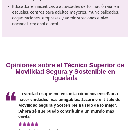
directrices para los cursos de capacitación dirigidos 
conductores de vehículos que transportan mercancí
peligrosas, así como los centros autorizados para im
dicha formación.
Por último,
la Orden INT/2596/2005, de 28 de julio
la que se regulan los cursos de sensibilización y
reeducación vial para los titulares de un permiso o li
de conducción.
Trabajos a desempeñar
Instructor en educación vial.
Responsable de instituciones de enseñanza para
conductores.
Instructor en programas de concienciación y reeduc
en la circulación.