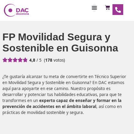
Habilitaciones Doce
FP Movilidad Segura y
Sostenible en Guisonn





4,8
/ 5
(
178
votos)
¿Te gustaría alcanzar tu meta de convertirte en Técnico S
en Movilidad Segura y Sostenible en Guisonna? En DAC e
aquí para apoyarte en ese camino. Nuestro propósito es
desarrollar y potenciar tus habilidades educativas, para q
transformes en un
experto capaz de enseñar y formar e
prevención de accidentes en el ámbito laboral
, así co
prácticas de movilidad sostenible y segura.