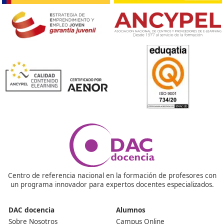
Respondemos tus dudas sobre el 
Superior de Movilidad Segura 
Sostenible en Guisonna
¿Es complicado el curso?
La complejidad del curso varía según tu nivel de interés
compromiso. Muchos alumnos lo encuentran manejabl
debido a la fusión de aspectos teóricos y prácticos.
¿Es una certificación reconocida oficialmente?
Definitivamente, se trata de un título que está avalado 
Ministerio de Educación y por las Consejerías de Educa
las distintas Comunidades Autónomas. Su aprobación s
realizó en el año 2021.