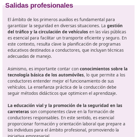
movilidad sostenible implica optar por modos de trans
que reduzcan significativamente la emisión de
contaminantes y que garanticen la seguridad de los us
y del ecosistema.
En España se han puesto en marcha diversas
estrateg
acciones con el objetivo de disminuir el uso de
automóviles
y fomentar el empleo de alternativas de
transporte ecológicas, como la bicicleta, el transporte
público y la movilidad a pie.