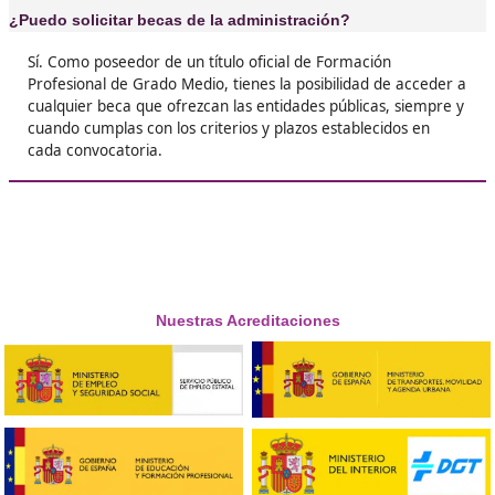
❝
lo que quería hacer, pero al meterme en el cu
Movilidad Segura y Sostenible descubrí mi ve
pasión.





José Carlos F.G.
❝
Este FP es lo máximo. Siempre me ha gustado
de la movilidad, pero no sabía por dónde emp
Hacer el título de Movilidad Segura y Sostenib
abrió un mundo de oportunidades.





Mauro, de Salamanca