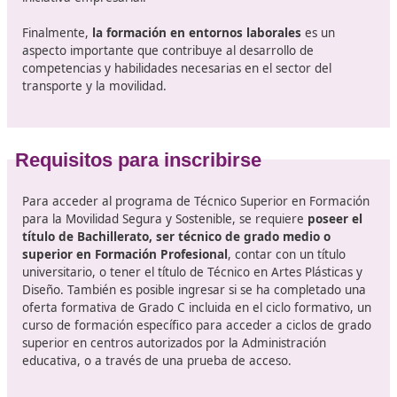
Salidas profesionales
El ámbito de los primeros auxilios es fundamental para
garantizar la seguridad en diversas situaciones. La
ges
del tráfico y la circulación de vehículos
en las vías pú
es esencial para facilitar un transporte eficiente y segu
este contexto, resulta clave la planificación de progra
educativos destinados a conductores, que incluyan técn
adecuadas de manejo.
Asimismo, es importante contar con
conocimientos so
tecnología básica de los automóviles
, lo que permite 
conductores entender mejor el funcionamiento de sus
vehículos. La enseñanza práctica de la conducción deb
seguir métodos didácticos que optimicen el aprendizaje
La educación vial y la promoción de la seguridad en