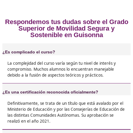
❝
y Sostenible, no lo pienses más! Yo lo hice el a
pasado y ha sido una de las mejores decisione
vida. Aprendí un montón sobre transporte sos





Julián, de Guisonna
❝
Tengo que decir que el FP de Movilidad Segur
Sostenible fue una experiencia increíble. Apre
muchísimo sobre cómo hacer de nuestras ciu
un lugar más accesible y sostenible. Además, 
clases son muy prácticas y te enseñan a resol
problemas reales.





Miriam, 43 años
Si te interesa el medio ambiente y quieres hac
por él, este FP es ideal. Yo estaba un poco per