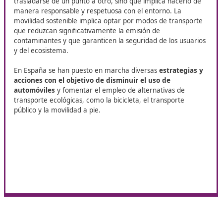
Nuestro objetivo es que obtengas el título de
Técnico Supe
Movilidad Segura y Sostenible
online desde Guisonna
, una
cualificación que te permitirá destacar en un sector en c
evolución. A través de un plan de estudios actualizado y 
a las necesidades del mercado, te dotaremos de las habil
conocimientos necesarios para desempeñarte con éxito e
campo.
Movilidad segura y sostenible
En el contexto actual,
la cuestión de la movilidad se
ecológica se ha convertido en un tema de gran
importancia
. No se limita simplemente al acto de
trasladarse de un punto a otro, sino que implica hacer
manera responsable y respetuosa con el entorno. La