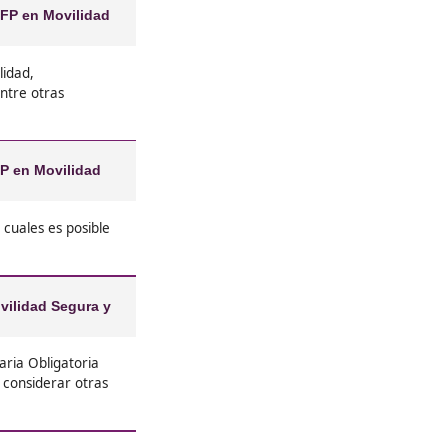





José Carlos, 23 años
❝
 ¡ni lo
El FP de Movilidad Segura y Soste
o mejorar
experiencia increíble. Me encant
sporte.
contribuir a un futuro más verde
pre
sobre transporte, sino que tambi
una comunidad que se preocupa 





Gabriel, de Soria