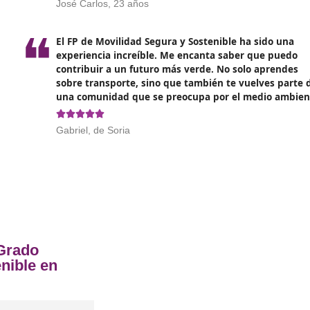
relevante que no debe pasarse por
contexto.
ior de Movilidad Segura y Sostenible
❝
 año
Solo quería decir que el FP de Mo
s de mi
Sostenible me ha abierto muchas 
lógico y
utilizar nuevas tecnologías y tam
eguras.
futuro de nuestras ciudades. ¡Apú
experiencia!