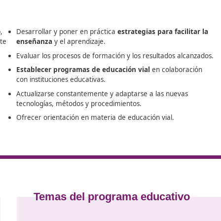
uperior de Movilidad Segura y Sostenible
online desde Gran
os para ofrecerte el apoyo necesario en tu camino hacia u
alización y recursos diseñados para brindarte el respaldo
sesoría personalizada, asegurando que recibas apoyo en c
vilidad
 el tráfico
,
Desarrollar y poner en práctica
estrategias
el transporte
enseñanza
y el aprendizaje.
Evaluar los procesos de formación y los re
 movilidad
,
Establecer programas de educación vial
 los
con instituciones educativas.