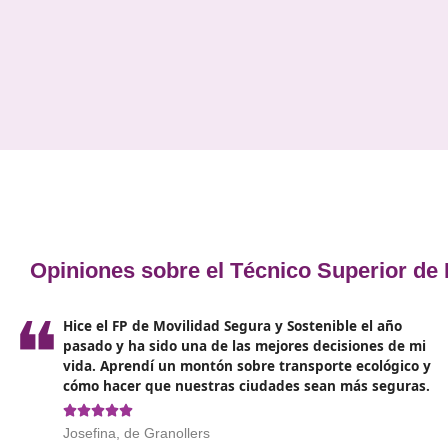
realizado importantes esfuerzos para fomentar u
movilidad que sea tanto sostenible como segura,
con el fin de elevar la calidad de vida de la
ciudadanía y salvaguardar el entorno natural.
En España, se han implementado
políticas y
acciones destinadas a disminuir el uso de
automóviles
y a promover alternativas de
transporte más sostenibles, como la bicicleta, el
transporte público y caminar. Estas iniciativas han
contribuido a mitigar los efectos negativos de la
contaminación.