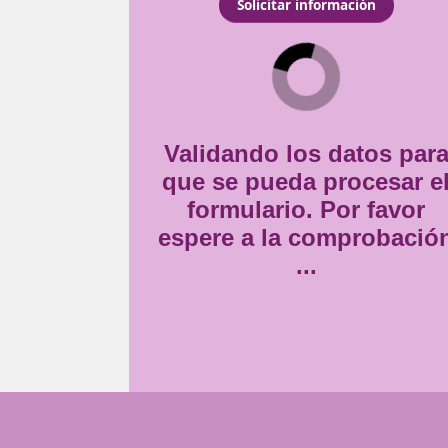
dad responsable. Te
Consentimiento
ción para la obtención del
Estoy de acuerdo con
la
seguridad en las vías, la
*
í como la promoción de
Validando lo
que se pueda
formulario
espere a la 
..