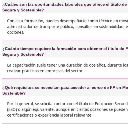
Josefina, de Granollers
❝
Yo hice el FP de Movilidad Segura y Sostenible y
dudo! Aprendí un montón de cosas sobre cóm
la seguridad vial y la sostenibilidad en el tran
Además, el ambiente en clase es genial, siem
estamos haciendo proyectos en grupo.





Nuria T.L.