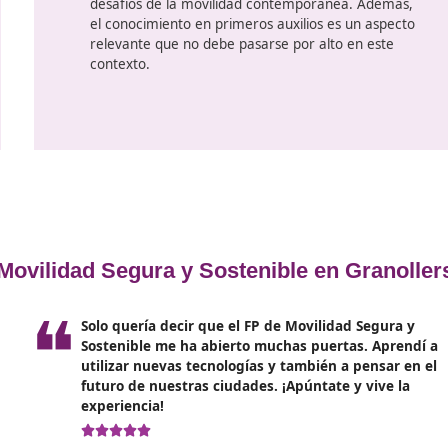
na
automóviles son aspectos cruciale
de conductores conscientes. La me
enseñanza práctica en la conducció
educación vial, son recursos vita
una movilidad segura y sostenible.
La
seguridad en las vías y la cap
relacionada
son elementos fundam
desarrollo de un programa educat
promueva una movilidad segura y 
Asimismo, la formación profesional
iniciativa empresarial son compon
educación de conductores respons
La práctica en entornos labora
la enseñanza teórica
, equipando 
con las habilidades necesarias par
desafíos de la movilidad contemp
el conocimiento en primeros auxil