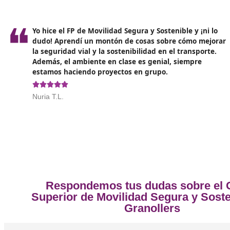
Opiniones sobre el Técnico Super
❝
Hice el FP de Movilidad Segura y Sostenible el
pasado y ha sido una de las mejores decisione
vida. Aprendí un montón sobre transporte eco
cómo hacer que nuestras ciudades sean más s




