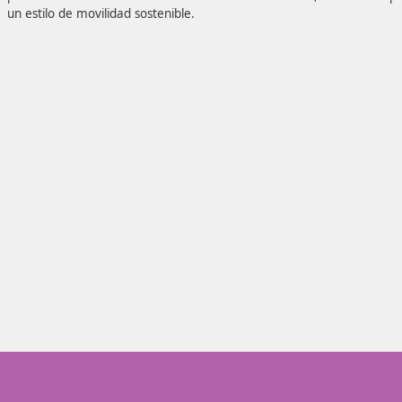
educativo en el ámbito de la formación vial
y la movili
capacitarás para orientar a los estudiantes en su prepara
carné de conducir y fomentarás principios vinculados a la 
prevención de accidentes tanto laborales como viales, as
un estilo de movilidad sostenible.