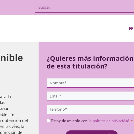
Sostenible
¿Quieres más
de esta titula
{user:display_name}
*
Email
Formación para la
*
esarrollar las
Teléfono
luar el proceso
*