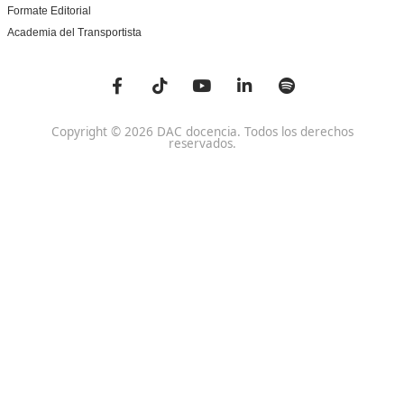
Centro de referencia nacional en la formación de profe
un programa innovador para expertos docentes especia
DAC docencia
Alumnos
Sobre Nosotros
Campus Online
Centros
Preguntas Frecuentes