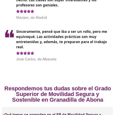
Opiniones sobre el Técnico Superi
Movilidad Segura y Sostenible 
Granadilla de Abona
❝
Este FP ha sido una experiencia increíble. He 
amigos, aprendido un montón y ahora tengo
más oportunidades laborales. La gente no se 
cuenta de lo importante que es la movilidad s





Marta, 45 años