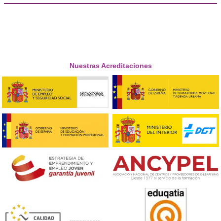
❝
equivoqué. Las actividades prácticas son muy
entretenidas y, además, te preparan para el t
real.





José Carlos, de Albacete
Respondemos tus dudas sobre el 
Superior de Movilidad Segura 
Sostenible en Granadilla de Ab
¿Qué temas se aprenden en el FP de Movilidad Segur
Sostenible?
En este FP, aprenderás sobre la planificación de la movi