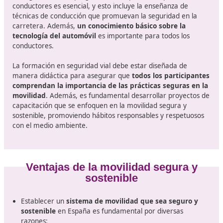
Instructor en Cursos de Capacitación Inicial para
Conductores Profesionales.
Temas a tratar en la formación
La formación en primeros auxilios es fundamental par
garantizar la atención adecuada en caso de emergenci
Asimismo,
es vital entender las normas de tráfico y l
circulación de vehículos en las vías públicas
, así com
aspectos relacionados con el transporte por carretera.