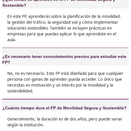
❝
¡No puedo creer lo que he aprendido en este 
encanta saber que puedo contribuir a un mu
sostenible. La movilidad segura es algo que t
deberíamos tener en cuenta, y ahora tengo la
herramientas para hacerlo.





Julio R, de Granadilla
❝
Al principio estaba un poco inseguro sobre si 
esta FP, pero ahora estoy tan contenta de hab
hecho. Las clases son súper interesantes y los
profesores son geniales.





Mariam, de Madrid
Sinceramente, pensé que iba a ser un rollo, p