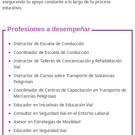
Inserción Laboral
¿Por qué debes decidirte a hacer el
con FP Movilidad Segura y Sosteni
Granadilla de Abona?
En DAC, te guiamos para que consigas con facilidad el títu
Técnico Superior de Movilidad Segura y Sostenible
online 
Granadilla de Abona. Disfruta de
un programa de especial
de recursos que te aportará el respaldo necesario para l
formación de excelencia. Tendrás asesoría personalizada,
asegurando tu apoyo constante a lo largo de tu proceso
educativo.
Profesiones a desempeñar