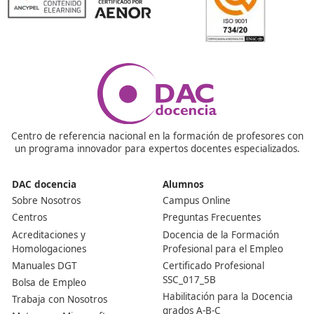
la gestión del tráfico, la seguridad vial y cómo impleme
soluciones sostenibles. También se incluyen prácticas e
empresas para que puedas aplicar lo que aprendiste en
aula.
¿Es necesario tener conocimientos previos para estud
FP?
No, no es necesario. Este FP está diseñado para que cu
persona con ganas de aprender pueda acceder. Lo úni
necesitas es motivación y un interés por la movilidad y 
sostenibilidad.
¿Cuánto tiempo dura el FP de Movilidad Segura y Sos
Generalmente, la duración es de dos años, pero puede
según la institución.