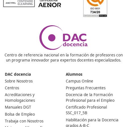
¿Es esta una certificación reconocida oficialmente?
Claro que sí, se trata de un título que está avalado por 
Ministerio de Educación y las distintas Consejerías de
Educación de las comunidades autónomas. Este fue a
en el año 2021.
¿Es imprescindible contar con conocimientos previos
área para realizar este curso?
No es necesario tener experiencia previa, ya que el
programa de formación te proporcionará toda la info
y habilidades requeridas para trabajar en el ámbito de 
movilidad segura y sostenible.