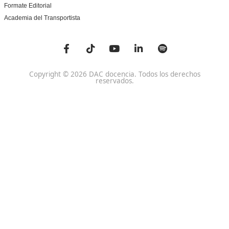
Centro de referencia nacional en la formación de profe
un programa innovador para expertos docentes especia
DAC docencia
Alumnos
Sobre Nosotros
Campus Online
Centros
Preguntas Frecuentes
Acreditaciones y
Docencia de la Formac
Homologaciones
Profesional para el Em
Manuales DGT
Certificado Profesional