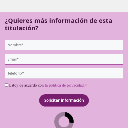
conjunto. Inscríbete en tu formación sobre movilidad de 
online en Estepona.
¿Quieres más información de es
titulación?
{user:display_name}
*
Email
*
Teléfono
*
Consentimiento
Estoy de acuerdo con
la política de privacidad.
*