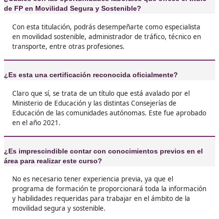
cinturón, pero aquí he descubierto un montón
cosas sobre sostenibilidad y cómo podemos h
nuestras ciudades más amigables.





José Damián, 43 años
❝
Estoy en el FP de Movilidad Segura y Sostenibl
verdad es que estoy disfrutando mucho. Me 
saber que estoy aprendiendo a hacer del mu
lugar más seguro y ecológico.





Silvia H.L.
❝
El FP de Movilidad Segura y Sostenible es lo 
Aprendes sobre coches eléctricos, transporte 
y muchas cosas que ni te imaginas.




