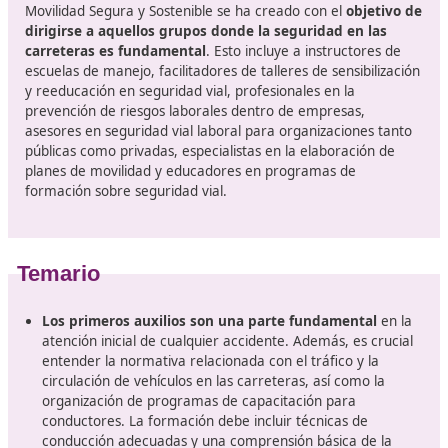
enfoque moderno y adaptado a las exigencias actuales
sector del manejo. Contarás con un plan de especializa
herramientas que te proporcionarán el respaldo
fundamental para recibir una formación integral. Ade
tendrás acceso a un acompañamiento personalizado q
ofrecerá apoyo continuo a lo largo de tu proceso de
aprendizaje.
¿A qué profesionales se dirige e
formación?
¿Piensas que la educación es fundamental para reforza
seguridad en las vías? El programa de Capacitación en
Movilidad Segura y Sostenible se ha creado con el
obje
dirigirse a aquellos grupos donde la seguridad en l