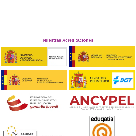
Honorio, de Madrid
Respondemos tus dudas sobre el 
Superior de Movilidad Segura 
Sostenible en Estepona
¿Cuáles son las oportunidades laborales que ofrece el
de FP en Movilidad Segura y Sostenible?
Con esta titulación, podrás desempeñarte como especia
en movilidad sostenible, administrador de tráfico, técn
transporte, entre otras profesiones.