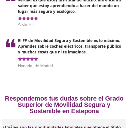
Opiniones sobre el Técnico Superi
Movilidad Segura y Sostenible 
Estepona
❝
Me animaron a hacer el FP de Movilidad Segur
Sostenible mis amigos y ¡menuda decisión! Ah
cómo contribuir a un transporte más sostenib
seguro. ¡Y no solo eso! Las salidas laborales so
buenísimas





Sergio, de Estepona
❝
No puedo creer lo que he aprendido en el FP 
Movilidad Segura y Sostenible. Antes pensaba
seguridad vial era solo una cuestión de llevar 