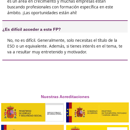
❝
Sostenible. Me encanta lo que hago, y además
contribuyendo al medio ambiente. Aprendes 
montón sobre cómo hacer que nuestras ciuda
sean más seguras y limpias.





Juan José de el Prat
❝
Realmente el FP de Movilidad Segura y Sosteni
una pasada. Me ha abierto un montón de puer
lo mejor de todo, es que siento que estoy hac
algo útil por el planeta.





Nuria, de Mérida
❝
El FP de Movilidad Segura y Sostenible ha sid
mis mejores decisiones. He aprendido sobre
transporte sostenible, y ahora sé cómo foment