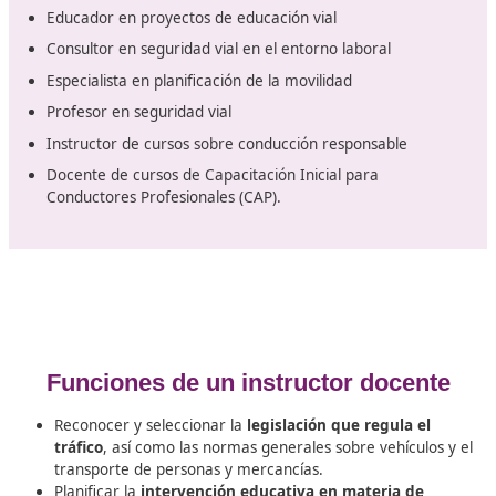
cuáles son sus elementos esenciales.
Recientemente, se ha realizado
un esfuerzo significat
para promover una movilidad más sostenible y seg
buscando así elevar la calidad de vida de los ciudadano
cuidar el medio ambiente. En España, se han impleme
varias políticas y medidas destinadas a reducir la depe
de los vehículos motorizados y a incentivar el uso de
alternativas de transporte más ecológicas, como la bici
el transporte público y caminar. Estas iniciativas tiene
objetivo mitigar los efectos perjudiciales de la contami
y mejorar el bienestar de la población.
Las profesiones a desempeñar
Instructor en escuelas de manejo