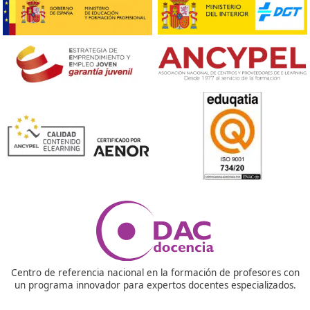
uso de la bici y el transporte público.





José Antonio P.O.
❝
Yo pienso que el FP de Movilidad Segura y Sos
no es solo un título, ¡es toda una experiencia!
conocido a un montón de gente apasionada c
y juntos estamos trabajando para hacer las c
más seguras.





Angela, de Valencia
Respondemos tus dudas sobre el 