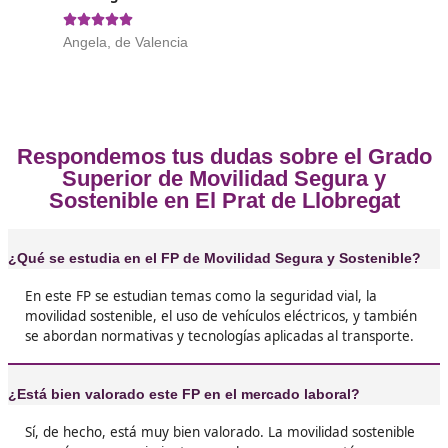
medio o superior en Formación Profesional
, contar 
título universitario, o haber obtenido el título de Técnic
Artes Plásticas y Diseño. Asimismo, es posible acceder s
aprobado un curso de Grado C que forme parte del cic
formativo, un curso específico de preparación para ing
a ciclos de grado superior en instituciones autorizadas 
Administración educativa, o mediante la superación de
prueba de acceso.
Opiniones sobre el Técnico Superi
Movilidad Segura y Sostenible en E
de Llobregat
Yo me he sacado el FP de Movilidad Segura y