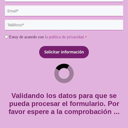
¿Quieres más información de es
titulación?
{user:display_name}
*
Email
*
Teléfono
*
Consentimiento
Estoy de acuerdo con
la política de privacidad.
*
*