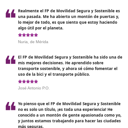
Requisitos de acceso a la formaci
Para poder inscribirse en el programa de Técnico Supe
Formación para la Movilidad Segura y Sostenible,
se re
poseer el título de Bachillerato, ser técnico de grad