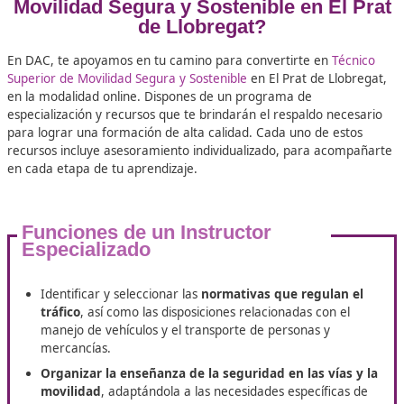
+25.000
Docentes Viales Formadas
100%
Inserción Laboral
¿Por qué hacer un curso con 
Movilidad Segura y Sostenible en E
de Llobregat?
En DAC, te apoyamos en tu camino para convertirte en
T
Superior de Movilidad Segura y Sostenible
en El Prat de Ll