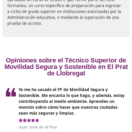
En la actualidad, la cuestión de la movilidad segura y
sostenible se ha convertido en un asunto de gran
importancia. No se trata únicamente de trasladarse d
punto a otro, sino de hacerlo de manera responsable 
respetuosa con el entorno. La movilidad sostenible imp
optar por formas de transporte que generen míni
emisiones de gases contaminantes
y que garanticen
seguridad tanto de las personas que las utilizan como d
medioambiente.
La sostenibilidad se define como la forma en que las
personas satisfacen sus necesidades actuales sin
comprometer el entorno natural, de manera que las f
generaciones también puedan cubrir las suyas.