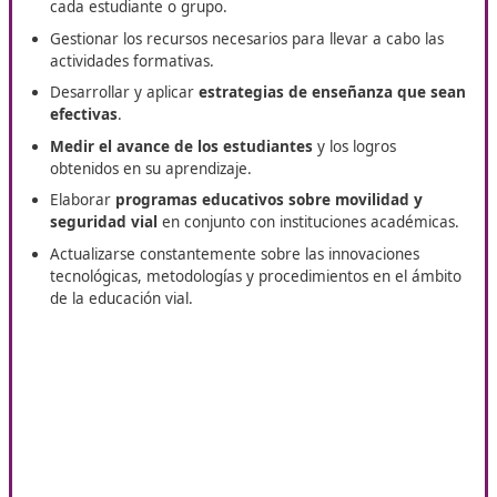
en la modalidad online. Dispones de un programa de
especialización y recursos que te brindarán el respaldo n
para lograr una formación de alta calidad. Cada uno de e
recursos incluye asesoramiento individualizado, para ac
en cada etapa de tu aprendizaje.
Funciones de un Instructor
Especializado
Identificar y seleccionar las
normativas que regula
tráfico
, así como las disposiciones relacionadas con 
manejo de vehículos y el transporte de personas y
mercancías.
Organizar la enseñanza de la seguridad en las vía
movilidad
, adaptándola a las necesidades específic
cada estudiante o grupo.
Gestionar los recursos necesarios para llevar a cabo