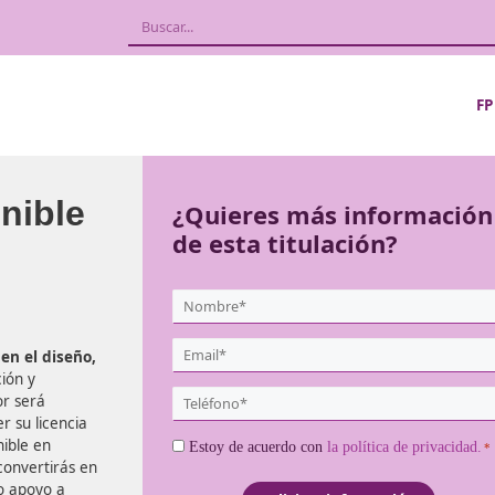
Sostenible
¿Quieres más
de esta titula
{user:display_name}
*
Email
capacitado en el diseño,
*
n la educación y
Teléfono
cos. Tu labor será
*