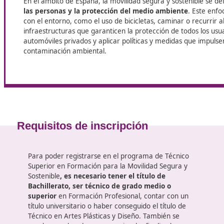
En DAC, entendemos que la formación de calidad es clave
especialización único que te proporciona todos los recurso
Inscríbete ya en la FP
de
Técnico Superior de Movilidad Se
Lo que hay que saber de la movili
segura y sostenible
En el ámbito de España, la movilidad segura y sost
las personas y la protección del medio ambiente
con el entorno, como el uso de bicicletas, caminar 
infraestructuras que garanticen la protección de t
automóviles privados y aplicar políticas y medidas 
contaminación ambiental.