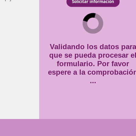
ean obtener su licencia
Consentimiento
ura y Sostenible en
Estoy de acuerdo con
la
orales. Te convertirás en
*
l, brindando apoyo a
Validando lo
que se pueda
formulario
espere a la 
..