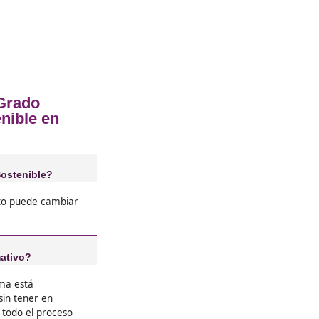
❝
de
Si buscas un futuro con propósito
pensaba que
Segura y Sostenible es lo que nec
s ojos
empecé, he conocido a mucha gen
neta.
medio ambiente y la movilidad. L
profesionales son variadas y emo





Adela L.G.
❝
l, el FP de
Me acabo de graduar del FP de M
e enseñan
Sostenible y estoy súper emocion
sta cómo
dado un montón de herramientas 
ades. Y lo
conocimientos que son realmente 
ionales en
diaria.





Magdalena, de Toledo