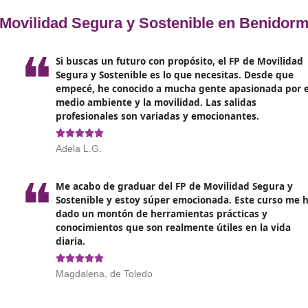
para facilitar el proceso de en
aprendizaje.
Evaluar tanto los procesos de 
implementados como los result
Implementar programas de educ
colaboración con instituciones 
Mantenerse actualizado y adapt
avances tecnológicos emergent
ior de Movilidad Segura y Sostenibl