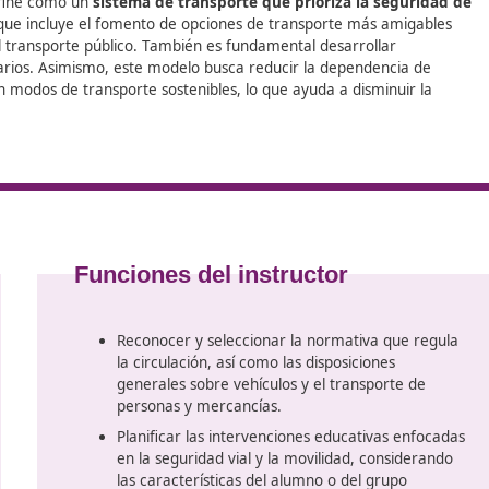
 para tu desarrollo profesional. Por eso, hemos diseñado
s y el apoyo necesario para que alcances tus objetivos educ
gura y Sostenible
en Benidorm
con el apoyo de DAC.
dad
enible se define como un
sistema de transporte que priori
. Este enfoque incluye el fomento de opciones de transpor
o recurrir al transporte público. También es fundamental de
odos los usuarios. Asimismo, este modelo busca reducir la d
que impulsen modos de transporte sostenibles, lo que ayuda 