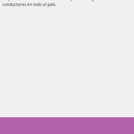
fundamental para formar y sensibilizar a aquellos que des
de conducir. Al convertirte en instructor en Movilidad Seg
Benidorm, abrirás las puertas a nuevas oportunidades lab
un profesional destacado en el campo de la seguridad via
conductores en todo el país.