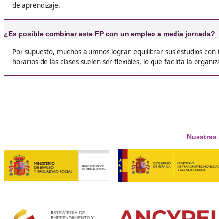
José, 39 años
Respondemos tus dudas sob
Superior de Movilidad Segura 
Benidorm
¿Cuál es la duración del ciclo formativo en Movilidad
Normalmente, el ciclo tiene una duración de dos años
dependiendo de la institución.