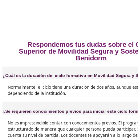
❝
No puedo creer lo que he aprendido en el FP 
Movilidad Segura y Sostenible. Al principio, 
solo sería un curso más, pero me ha abierto lo
sobre lo importante que es cuidar nuestro pla





Kiko, de Benidorm
❝
Si estás pensando en hacer algo diferente y úti
Movilidad Segura y Sostenible es el camino. T
desde cómo funciona un vehículo eléctrico ha
implementar políticas de movilidad en las ciud
mejor de todo: hay mucha demanda de profes
este campo.




