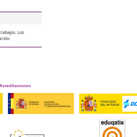
re el Grado
y Sostenible en
 Segura y Sostenible?
, aunque esto puede cambiar