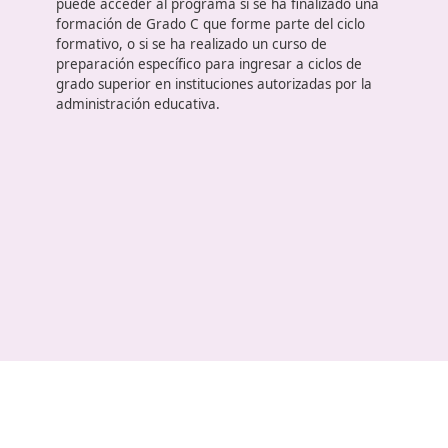
Requisitos de inscripción
Para poder registrarse en el programa de Técnico
Superior en Formación para la Movilidad Segura y
Sostenible
, es necesario tener el título de
Bachillerato, ser técnico de grado medio o
superior
en Formación Profesional, contar con un
título universitario o haber conseguido el título de
Técnico en Artes Plásticas y Diseño. También se
puede acceder al programa si se ha finalizado una
formación de Grado C que forme parte del ciclo
formativo, o si se ha realizado un curso de
preparación específico para ingresar a ciclos de
grado superior en instituciones autorizadas por la
administración educativa.